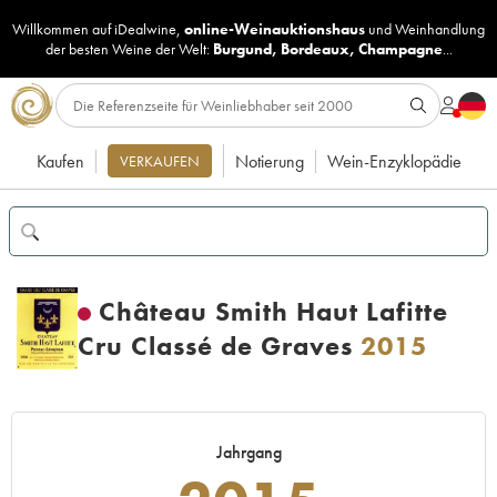
Willkommen auf iDealwine,
online-Weinauktionshaus
und
Weinhandlung
der besten Weine der Welt:
Burgund
,
Bordeaux
,
Champagne
...
Kaufen
Notierung
Wein-Enzyklopädie
VERKAUFEN
Château Smith Haut Lafitte
Cru Classé de Graves
2015
Jahrgang