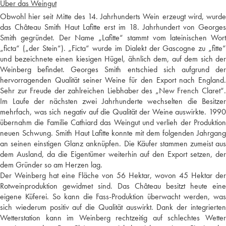
Über das Weingut
Obwohl hier seit Mitte des 14. Jahrhunderts Wein erzeugt wird, wurde
das Château Smith Haut Lafitte erst im 18. Jahrhundert von Georges
Smith gegründet. Der Name „Lafitte“ stammt vom lateinischen Wort
„ficta“ („der Stein“). „Ficta“ wurde im Dialekt der Gascogne zu „fitte“
und bezeichnete einen kiesigen Hügel, ähnlich dem, auf dem sich der
Weinberg befindet. Georges Smith entschied sich aufgrund der
hervorragenden Qualität seiner Weine für den Export nach England.
Sehr zur Freude der zahlreichen Liebhaber des „New French Claret“.
Im Laufe der nächsten zwei Jahrhunderte wechselten die Besitzer
mehrfach, was sich negativ auf die Qualität der Weine auswirkte. 1990
übernahm die Familie Cathiard das Weingut und verlieh der Produktion
neuen Schwung. Smith Haut Lafitte konnte mit dem folgenden Jahrgang
an seinen einstigen Glanz anknüpfen. Die Käufer stammen zumeist aus
dem Ausland, da die Eigentümer weiterhin auf den Export setzen, der
dem Gründer so am Herzen lag.
Der Weinberg hat eine Fläche von 56 Hektar, wovon 45 Hektar der
Rotweinproduktion gewidmet sind. Das Château besitzt heute eine
eigene Küferei. So kann die Fass-Produktion überwacht werden, was
sich wiederum positiv auf die Qualität auswirkt. Dank der integrierten
Wetterstation kann im Weinberg rechtzeitig auf schlechtes Wetter