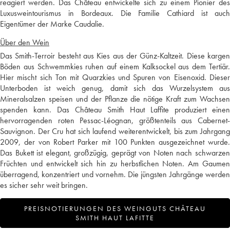
reagiert werden. Das Château entwickelte sich zu einem Pionier des
Luxusweintourismus in Bordeaux. Die Familie Cathiard ist auch
Eigentümer der Marke Caudalie.
Über den Wein
Das Smith-Terroir besteht aus Kies aus der Günz-Kaltzeit. Diese kargen
Böden aus Schwemmkies ruhen auf einem Kalksockel aus dem Tertiär.
Hier mischt sich Ton mit Quarzkies und Spuren von Eisenoxid. Dieser
Unterboden ist weich genug, damit sich das Wurzelsystem aus
Mineralsalzen speisen und der Pflanze die nötige Kraft zum Wachsen
spenden kann. Das Château Smith Haut Laffite produziert einen
hervorragenden roten Pessac-Léognan, größtenteils aus Cabernet-
Sauvignon. Der Cru hat sich laufend weiterentwickelt, bis zum Jahrgang
2009, der von Robert Parker mit 100 Punkten ausgezeichnet wurde.
Das Bukett ist elegant, großzügig, geprägt von Noten nach schwarzen
Früchten und entwickelt sich hin zu herbstlichen Noten. Am Gaumen
überragend, konzentriert und vornehm. Die jüngsten Jahrgänge werden
es sicher sehr weit bringen.
PREISNOTIERUNGEN DES WEINGUTS CHÂTEAU
SMITH HAUT LAFITTE