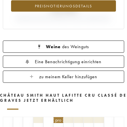
1960
1959
1958
1957
1956
PREISNOTIERUNGSDETAILS
+34.46%
1955
1953
1952
1950
1949
ABWEICHUNG DER NOTIERUNG AKTUELL/PRIMEUR-PREIS
1947
1945
1920
1878
Weine
des Weinguts
Eine Benachrichtigung einrichten
zu meinem Keller hinzufügen
CHÂTEAU SMITH HAUT LAFITTE CRU CLASSÉ DE
GRAVES JETZT ERHÄLTLICH
148,50
€
pro 3 | -10%