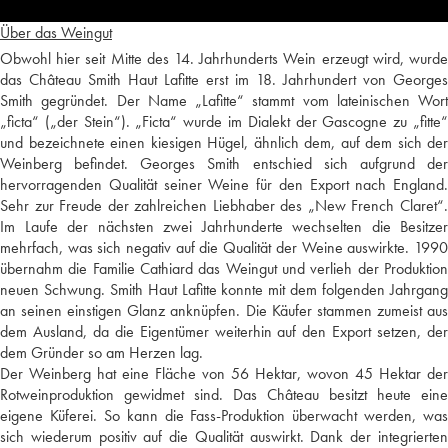
Über das Weingut
Obwohl hier seit Mitte des 14. Jahrhunderts Wein erzeugt wird, wurde
das Château Smith Haut Lafitte erst im 18. Jahrhundert von Georges
Smith gegründet. Der Name „Lafitte“ stammt vom lateinischen Wort
„ficta“ („der Stein“). „Ficta“ wurde im Dialekt der Gascogne zu „fitte“
und bezeichnete einen kiesigen Hügel, ähnlich dem, auf dem sich der
Weinberg befindet. Georges Smith entschied sich aufgrund der
hervorragenden Qualität seiner Weine für den Export nach England.
Sehr zur Freude der zahlreichen Liebhaber des „New French Claret“.
Im Laufe der nächsten zwei Jahrhunderte wechselten die Besitzer
mehrfach, was sich negativ auf die Qualität der Weine auswirkte. 1990
übernahm die Familie Cathiard das Weingut und verlieh der Produktion
neuen Schwung. Smith Haut Lafitte konnte mit dem folgenden Jahrgang
an seinen einstigen Glanz anknüpfen. Die Käufer stammen zumeist aus
dem Ausland, da die Eigentümer weiterhin auf den Export setzen, der
dem Gründer so am Herzen lag.
Der Weinberg hat eine Fläche von 56 Hektar, wovon 45 Hektar der
Rotweinproduktion gewidmet sind. Das Château besitzt heute eine
eigene Küferei. So kann die Fass-Produktion überwacht werden, was
sich wiederum positiv auf die Qualität auswirkt. Dank der integrierten