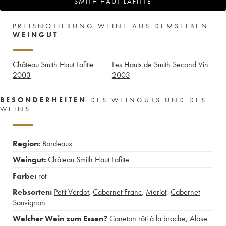
SMITH HAUT LAFITTE
PREISNOTIERUNG WEINE AUS DEMSELBEN
WEINGUT
Château Smith Haut Lafitte
Les Hauts de Smith Second Vin
2003
2003
BESONDERHEITEN
DES WEINGUTS UND DES
WEINS
Region:
Bordeaux
Weingut:
Château Smith Haut Lafitte
Farbe:
rot
Rebsorten:
Petit Verdot
,
Cabernet Franc
,
Merlot
,
Cabernet
Sauvignon
Welcher Wein zum Essen?
Caneton rôti à la broche
,
Alose