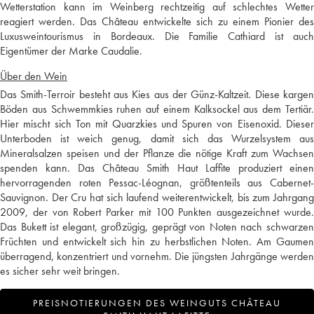
Wetterstation kann im Weinberg rechtzeitig auf schlechtes Wetter
reagiert werden. Das Château entwickelte sich zu einem Pionier des
Luxusweintourismus in Bordeaux. Die Familie Cathiard ist auch
Eigentümer der Marke Caudalie.
Über den Wein
Das Smith-Terroir besteht aus Kies aus der Günz-Kaltzeit. Diese kargen
Böden aus Schwemmkies ruhen auf einem Kalksockel aus dem Tertiär.
Hier mischt sich Ton mit Quarzkies und Spuren von Eisenoxid. Dieser
Unterboden ist weich genug, damit sich das Wurzelsystem aus
Mineralsalzen speisen und der Pflanze die nötige Kraft zum Wachsen
spenden kann. Das Château Smith Haut Laffite produziert einen
hervorragenden roten Pessac-Léognan, größtenteils aus Cabernet-
Sauvignon. Der Cru hat sich laufend weiterentwickelt, bis zum Jahrgang
2009, der von Robert Parker mit 100 Punkten ausgezeichnet wurde.
Das Bukett ist elegant, großzügig, geprägt von Noten nach schwarzen
Früchten und entwickelt sich hin zu herbstlichen Noten. Am Gaumen
überragend, konzentriert und vornehm. Die jüngsten Jahrgänge werden
es sicher sehr weit bringen.
PREISNOTIERUNGEN DES WEINGUTS CHÂTEAU