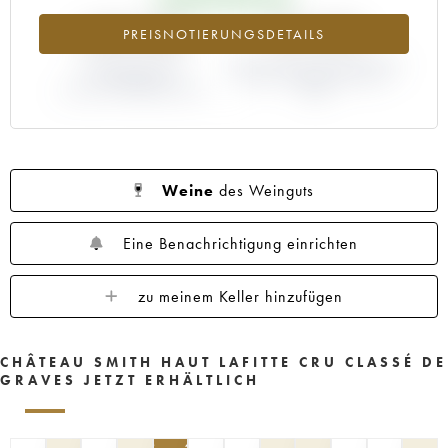
1960
1959
1958
1957
1956
+187.54%
+27.59%
PREISNOTIERUNGSDETAILS
1955
1953
1952
1950
1949
1947
ABWEICHUNG DER
1945
1920
ABWEICHUNG PRIMEUR-PREIS
1878
NOTIERUNG
NACH JAHRGANG 2003 /
AKTUELL/PRIMEUR-PREIS
2002
Weine
des Weinguts
Eine Benachrichtigung einrichten
zu meinem Keller hinzufügen
CHÂTEAU SMITH HAUT LAFITTE CRU CLASSÉ DE
GRAVES JETZT ERHÄLTLICH