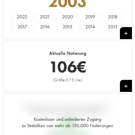
2003
2022
2021
2020
2019
2018
2017
2016
2015
2014
2013
2012
2011
2010
2009
2008
2007
2006
2005
2004
2003
Aktuelle Notierung
2002
2001
2000
1999
1998
106
€
1997
1996
1995
1994
1993
1992
1991
1990
1989
1988
(Größe 0,75 Liter)
+
1987
1986
1985
1984
1983
1982
1981
1980
1979
1978
1977
1976
1975
1974
1973
ABWEICHUNG DIESER NOTIERUNG IM
VERGLEICH ZUM PRIMEUR-PREIS
1972
1971
1970
1969
1968
Kostenloser und unlimitierter Zugang
37
€
zu Statistiken von mehr als 150.000 Notierungen
1967
1966
1965
1964
1961
PRIMEUR-PREIS 2003