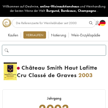
Willkommen auf iDealwine,
online-Weinauktionshaus
und
Weinhandlung
der besten Weine der Welt:
Burgund
,
Bordeaux
,
Champagne
...
Kaufen
Notierung
Wein-Enzyklopädie
VERKAUFEN
Château Smith Haut Lafitte
Cru Classé de Graves
2003
Jahrgang