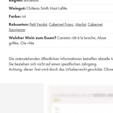
Region:
Bordeaux
Weingut:
Château Smith Haut Lafitte
Farbe:
rot
Rebsorten:
Petit Verdot
,
Cabernet Franc
,
Merlot
,
Cabernet
Sauvignon
Welcher Wein zum Essen?
Caneton rôti à la broche
,
Alose
grillée
,
Oie rôtie
Die untenstehenden öffentlichen Informationen betreffen aktuell
Sie beziehen sich nicht auf einen spezifischen Jahrgang.
Achtung, dieser Text wird durch das Urheberrecht geschützt. Ohne 