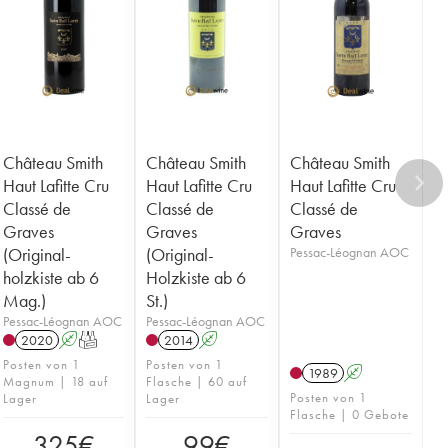
Château Smith
Château Smith
Château Smith
Haut Lafitte Cru
Haut Lafitte Cru
Haut Lafitte Cru
Classé de
Classé de
Classé de
Graves
Graves
Graves
(Original-
(Original-
Pessac-Léognan AOC
holzkiste ab 6
Holzkiste ab 6
Mag.)
St.)
Pessac-Léognan AOC
Pessac-Léognan AOC
2020
A
T
2014
A
Posten von 1
Posten von 1
1989
A
Magnum | 18 auf
Flasche | 60 auf
Posten von 1
Lager
Lager
Flasche | 0 Gebote
325
€
99
€