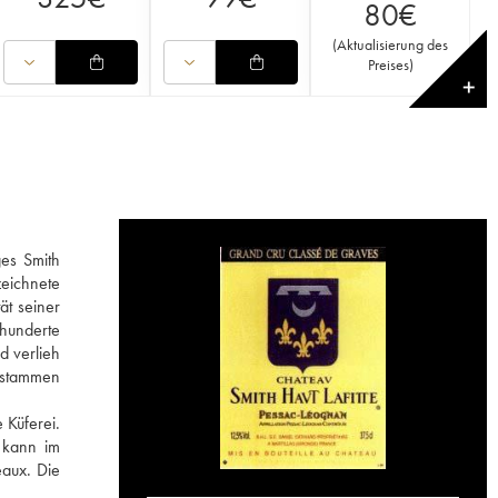
80
€
(
Aktualisierung des
Preises
)
✕
ges Smith
zeichnete
ät seiner
rhunderte
d verlieh
 stammen
 Küferei.
n kann im
eaux. Die