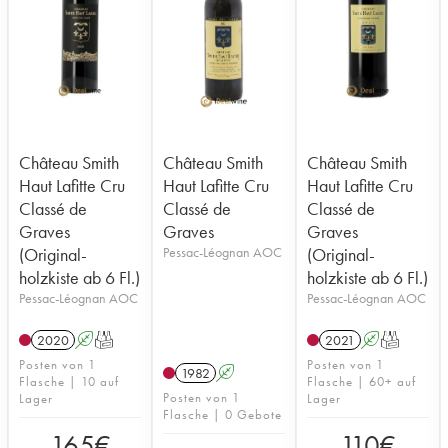
Château Smith
Château Smith
Château Smith
Haut Lafitte Cru
Haut Lafitte Cru
Haut Lafitte Cru
Classé de
Classé de
Classé de
Graves
Graves
Graves
(Original-
Pessac-Léognan AOC
(Original-
holzkiste ab 6 Fl.)
holzkiste ab 6 Fl.)
Pessac-Léognan AOC
Pessac-Léognan AOC
2020
A
T
2021
A
T
Posten von 1
Posten von 1
1982
A
Flasche | 10 auf
Flasche | 60+ auf
Posten von 1
Lager
Lager
Flasche | 0 Gebote
165
€
110
€