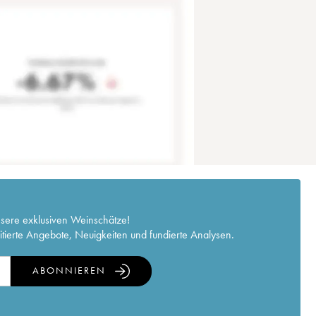
nsere exklusiven Weinschätze!
itierte Angebote, Neuigkeiten und fundierte Analysen.
ABONNIEREN