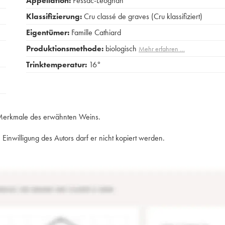
Appellation:
Pessac-Léognan
Klassifizierung:
Cru classé de graves (Cru klassifiziert)
Eigentümer:
Famille Cathiard
Produktionsmethode:
biologisch
Mehr erfahren …
Trinktemperatur:
16°
e Merkmale des erwähnten Weins.
Einwilligung des Autors darf er nicht kopiert werden.