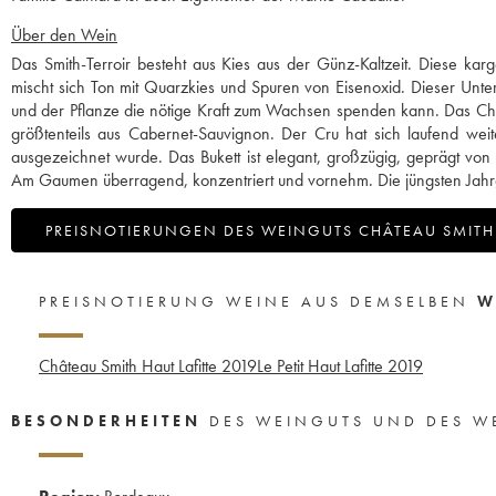
Über den Wein
Das Smith-Terroir besteht aus Kies aus der Günz-Kaltzeit. Diese k
mischt sich Ton mit Quarzkies und Spuren von Eisenoxid. Dieser Unte
und der Pflanze die nötige Kraft zum Wachsen spenden kann. Das Châ
größtenteils aus Cabernet-Sauvignon. Der Cru hat sich laufend wei
ausgezeichnet wurde. Das Bukett ist elegant, großzügig, geprägt von
Am Gaumen überragend, konzentriert und vornehm. Die jüngsten Jahr
PREISNOTIERUNGEN DES WEINGUTS CHÂTEAU SMITH 
PREISNOTIERUNG WEINE AUS DEMSELBEN
W
Château Smith Haut Lafitte
2019
Le Petit Haut Lafitte
2019
BESONDERHEITEN
DES WEINGUTS UND DES W