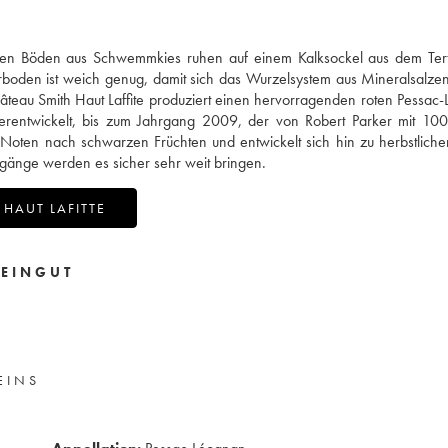
argen Böden aus Schwemmkies ruhen auf einem Kalksockel aus dem Tert
rboden ist weich genug, damit sich das Wurzelsystem aus Mineralsalze
teau Smith Haut Laffite produziert einen hervorragenden roten Pessac
terentwickelt, bis zum Jahrgang 2009, der von Robert Parker mit 10
 Noten nach schwarzen Früchten und entwickelt sich hin zu herbstlich
gänge werden es sicher sehr weit bringen.
HAUT LAFITTE
EINGUT
EINS