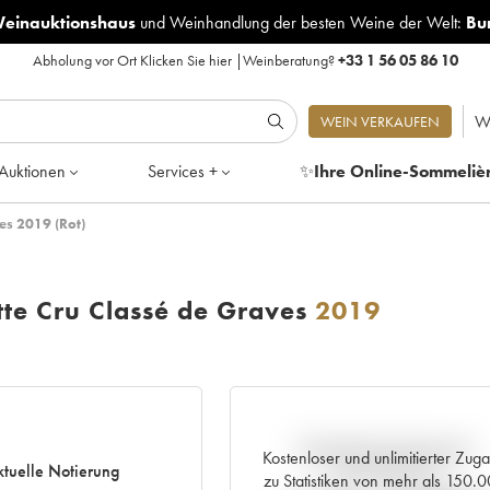
Weinauktionshaus
und
Weinhandlung der besten Weine der Welt:
Bu
Abholung vor Ort
Klicken Sie hier
|
Weinberatung?
+33 1 56 05 86 10
W
WEIN VERKAUFEN
Auktionen
Services +
✨
Ihre Online-Sommeliè
es 2019 (Rot)
tte Cru Classé de Graves
2019
Aktuelle Entwicklung der
Kostenloser und unlimitierter Zug
tuelle Notierung
Preisnotierung
zu Statistiken von mehr als 150.