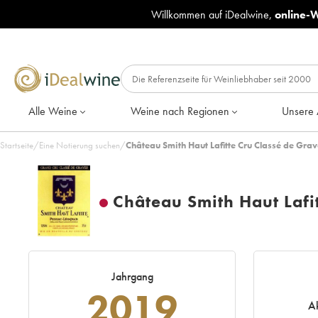
Willkommen auf iDealwine,
online-
Alle Weine
Weine nach Regionen
Unsere 
Startseite
/
Eine Notierung suchen
/
Château Smith Haut Lafitte Cru Classé de Grav
Château Smith Haut Lafi
Jahrgang
2019
Ak