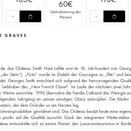
60
€
(
Aktualisierung des
Preises
)
DE GRAVES
rde das Château Smith Haut Lafitte erst im 18. Jahrhundert von Geor
„der Stein“). „Ficta“ wurde im Dialekt der Gascogne zu „fitte“ und be
det. Georges Smith entschied sich aufgrund der hervorragenden Qualit
n Liebhaber des „New French Claret“. Im Laufe der nächsten zwei Jah
der Weine auswirkte. 1990 übernahm die Familie Cathiard das Weingut un
folgenden Jahrgang an seinen einstigen Glanz anknüpfen. Die Käufer
 setzen, der dem Gründer so am Herzen lag.
tweinproduktion gewidmet sind. Das Château besitzt heute eine eigene
sitiv auf die Qualität auswirkt. Dank der integrierten Wetterstatio
teau entwickelte sich zu einem Pionier des Luxusweintourismus in Bord