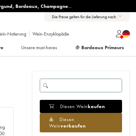
rgund
,
Bordeaux
,
Champagne
...
Die Preise gelten für die Lieferung nach:
ein-Notierung
Wein-Enzyklopädie
re
Unsere must-haves
🍇
Bordeaux Primeurs
Diesen Wein
kaufen
Diesen
Wein
verkaufen
ang
000