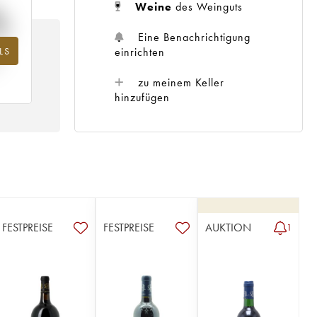
%
Weine
des Weinguts
Eine Benachrichtigung
einrichten
LS
hr
zu meinem Keller
hinzufügen
FESTPREISE
FESTPREISE
AUKTION
1