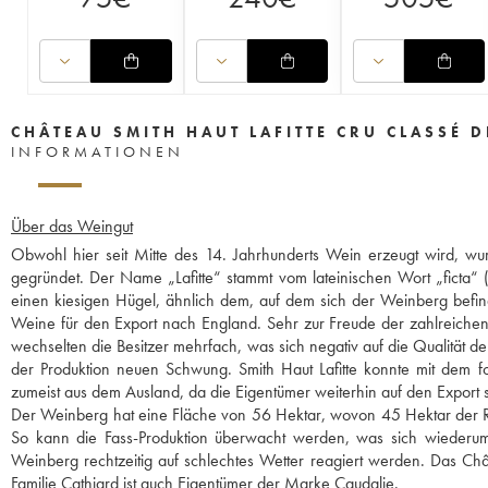
CHÂTEAU SMITH HAUT LAFITTE CRU CLASSÉ 
INFORMATIONEN
Über das Weingut
Obwohl hier seit Mitte des 14. Jahrhunderts Wein erzeugt wird, wu
gegründet. Der Name „Lafitte“ stammt vom lateinischen Wort „ficta“ (
einen kiesigen Hügel, ähnlich dem, auf dem sich der Weinberg befin
Weine für den Export nach England. Sehr zur Freude der zahlreiche
wechselten die Besitzer mehrfach, was sich negativ auf die Qualität 
der Produktion neuen Schwung. Smith Haut Lafitte konnte mit dem 
zumeist aus dem Ausland, da die Eigentümer weiterhin auf den Export
Der Weinberg hat eine Fläche von 56 Hektar, wovon 45 Hektar der Ro
So kann die Fass-Produktion überwacht werden, was sich wiederum po
Weinberg rechtzeitig auf schlechtes Wetter reagiert werden. Das Châ
Familie Cathiard ist auch Eigentümer der Marke Caudalie.