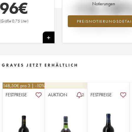
96
€
-15.18
Notierungen
(Größe 0,75 Liter)
PREISNOTIERUNGSDETAI
Preisabfall des Jahrgangs 2019 im Ja
2026 im Vergleich zum Jahr 2025
+
 GRAVES JETZT ERHÄLTLICH
148,50
€
pro 3 | -10%
FESTPREISE
AUKTION
FESTPREISE
2