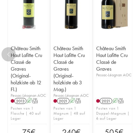
1955
1953
1952
1950
1949
1947
1945
1920
1878
Château Smith
Château Smith
Château Smith
Haut Lafitte Cru
Haut Lafitte Cru
Haut Lafitte Cru
Classé de
Classé de
Classé de
Graves
Graves
Graves
(Original-
(Original-
Pessac-Léognan AOC
holzkiste ab 12
holzkiste ab 3
Fl.)
Mag.)
Pessac-Léognan AOC
Pessac-Léognan AOC
2013
A
T
2021
A
T
2021
A
T
Posten von 1
Posten von 1
Posten von 1
Flasche | 40 auf
Magnum | 48 auf
Doppel-Magnum |
Lager
Lager
6 auf Lager
75
€
240
€
505
€