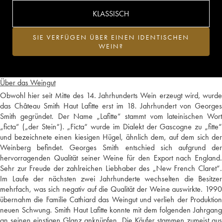
KLASSISCH
SIE VERFÜGEN ÜBER EINEN IDENTISCHEN
WEIN?
Über das Weingut
Obwohl hier seit Mitte des 14. Jahrhunderts Wein erzeugt wird, wurde
das Château Smith Haut Lafitte erst im 18. Jahrhundert von Georges
Smith gegründet. Der Name „Lafitte“ stammt vom lateinischen Wort
„ficta“ („der Stein“). „Ficta“ wurde im Dialekt der Gascogne zu „fitte“
und bezeichnete einen kiesigen Hügel, ähnlich dem, auf dem sich der
Weinberg befindet. Georges Smith entschied sich aufgrund der
hervorragenden Qualität seiner Weine für den Export nach England.
Sehr zur Freude der zahlreichen Liebhaber des „New French Claret“.
Im Laufe der nächsten zwei Jahrhunderte wechselten die Besitzer
mehrfach, was sich negativ auf die Qualität der Weine auswirkte. 1990
übernahm die Familie Cathiard das Weingut und verlieh der Produktion
neuen Schwung. Smith Haut Lafitte konnte mit dem folgenden Jahrgang
an seinen einstigen Glanz anknüpfen. Die Käufer stammen zumeist aus