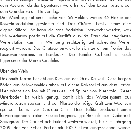
dem Ausland, da die Eigentümer weiterhin auf den Export setzen, der
dem Gründer so am Herzen lag.
Der Weinberg hat eine Fläche von 56 Hektar, wovon 45 Hektar der
Rotweinproduktion gewidmet sind. Das Château besitzt heute eine
eigene Küferei. So kann die Fass-Produktion überwacht werden, was
sich wiederum positiv auf die Qualität auswirkt. Dank der integrierten
Wetterstation kann im Weinberg rechtzeitig auf schlechtes Wetter
reagiert werden. Das Château entwickelte sich zu einem Pionier des
Luxusweintourismus in Bordeaux. Die Familie Cathiard ist auch
Eigentümer der Marke Caudalie.
Über den Wein
Das Smith-Terroir besteht aus Kies aus der Günz-Kaltzeit. Diese kargen
Böden aus Schwemmkies ruhen auf einem Kalksockel aus dem Tertiär.
Hier mischt sich Ton mit Quarzkies und Spuren von Eisenoxid. Dieser
Unterboden ist weich genug, damit sich das Wurzelsystem aus
Mineralsalzen speisen und der Pflanze die nötige Kraft zum Wachsen
spenden kann. Das Château Smith Haut Laffite produziert einen
hervorragenden roten Pessac-Léognan, größtenteils aus Cabernet-
Sauvignon. Der Cru hat sich laufend weiterentwickelt, bis zum Jahrgang
2009, der von Robert Parker mit 100 Punkten ausgezeichnet wurde.