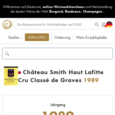
Willkommen auf iDealwine,
online-Weinauktionshaus
und
Weinhandlung
der besten Weine der Welt:
Burgund
,
Bordeaux
,
Champagne
...
Kaufen
Notierung
Wein-Enzyklopädie
VERKAUFEN
Château Smith Haut Lafitte
Cru Classé de Graves
1989
Jahrgang