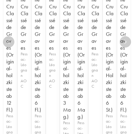
Cru
Cru
Cru
Cru
Cru
Cru
Cru
Cru
Cru
Cla
Cla
Cla
Cla
Cla
Cla
Cla
Cla
Cla
ssé
ssé
ssé
ssé
ssé
ssé
ssé
ssé
ssé
de
de
de
de
de
de
de
de
de
Gr
Gr
Gr
Gr
Gr
Gr
Gr
Gr
Gr
av
av
av
av
av
av
av
av
av
es
es
es
es
es
es
es
es
es
(Or
Pess
(Or
Pess
(Or
(Or
Pess
(Or
(Or
ac-
ac-
ac-
igin
igin
igin
igin
igin
igin
Léo
Léo
Léo
al-
al-
al-
al-
al-
al-
gna
gna
gna
hol
hol
hol
hol
Hol
hol
n
n
n
AO
AO
AO
zki
zki
zki
zki
zki
zki
C
C
C
ste
ste
ste
ste
ste
ste
ab
ab
ab
ab
ab
ab
12
6
3
6
6
6
Fl.)
Fl.)
Ma
Ma
St.)
Fl.)
Pess
Pess
g.)
g.)
Pess
Pess
ac-
ac-
ac-
ac-
Pess
Pess
Léo
Léo
Léo
Léo
ac-
ac-
gna
gna
gna
gna
Léo
Léo