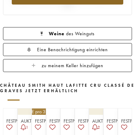
1960
1959
1958
1957
1956
2025
1955
1953
1952
1950
1949
1947
1945
1920
1878
Weine
des Weinguts
Eine Benachrichtigung einrichten
zu meinem Keller hinzufügen
CHÂTEAU SMITH HAUT LAFITTE CRU CLASSÉ DE
GRAVES JETZT ERHÄLTLICH
148,50
€
pro 3 | -10%
FESTPREISE
AUKTION
FESTPREISE
FESTPREISE
FESTPREISE
FESTPREISE
AUKTION
FESTPREISE
FESTPR
1
2