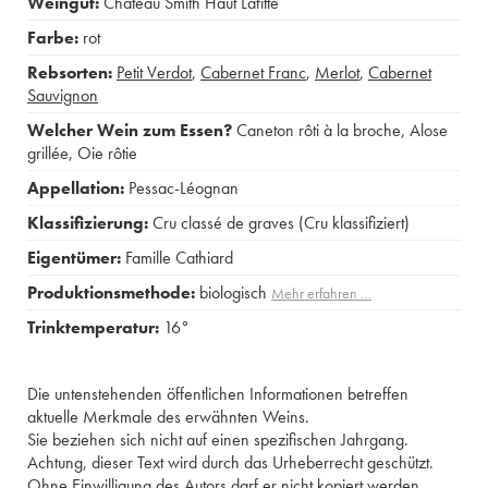
Weingut:
Château Smith Haut Lafitte
Farbe:
rot
Rebsorten:
Petit Verdot
,
Cabernet Franc
,
Merlot
,
Cabernet
Sauvignon
Welcher Wein zum Essen?
Caneton rôti à la broche
,
Alose
grillée
,
Oie rôtie
Appellation:
Pessac-Léognan
Klassifizierung:
Cru classé de graves (Cru klassifiziert)
Eigentümer:
Famille Cathiard
Produktionsmethode:
biologisch
Mehr erfahren …
Trinktemperatur:
16°
Die untenstehenden öffentlichen Informationen betreffen
aktuelle Merkmale des erwähnten Weins.
Sie beziehen sich nicht auf einen spezifischen Jahrgang.
Achtung, dieser Text wird durch das Urheberrecht geschützt.
Ohne Einwilligung des Autors darf er nicht kopiert werden.