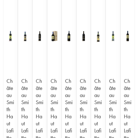
Ch
Ch
Ch
Ch
Ch
Ch
Ch
Ch
Ch
âte
âte
âte
âte
âte
âte
âte
âte
âte
au
au
au
au
au
au
au
au
au
Smi
Smi
Smi
Smi
Smi
Smi
Smi
Smi
Smi
th
th
th
th
th
th
th
th
th
Ha
Ha
Ha
Ha
Ha
Ha
Ha
Ha
Ha
ut
ut
ut
ut
ut
ut
ut
ut
ut
Lafi
Lafi
Lafi
Lafi
Lafi
Lafi
Lafi
Lafi
Lafi
tte
tte
tte
tte
tte
tte
tte
tte
tte