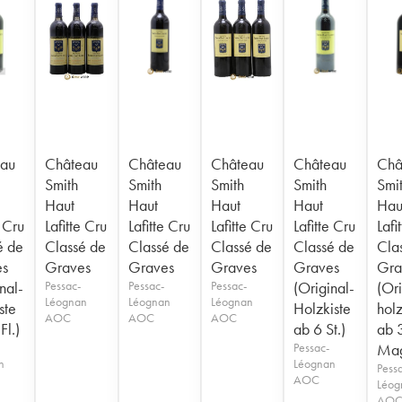
au
Château
Château
Château
Château
Châ
Smith
Smith
Smith
Smith
Smi
Haut
Haut
Haut
Haut
Hau
e Cru
Lafitte Cru
Lafitte Cru
Lafitte Cru
Lafitte Cru
Lafi
é de
Classé de
Classé de
Classé de
Classé de
Cla
es
Graves
Graves
Graves
Graves
Gra
nal-
Pessac-
Pessac-
Pessac-
(Original-
(Ori
Léognan
Léognan
Léognan
ste
Holzkiste
holz
AOC
AOC
AOC
Fl.)
ab 6 St.)
ab 
Pessac-
Mag
n
Léognan
Pess
AOC
Léog
AO