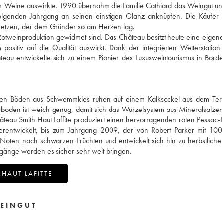
der Weine auswirkte. 1990 übernahm die Familie Cathiard das Weingut un
folgenden Jahrgang an seinen einstigen Glanz anknüpfen. Die Käufer
 setzen, der dem Gründer so am Herzen lag.
tweinproduktion gewidmet sind. Das Château besitzt heute eine eigene
sitiv auf die Qualität auswirkt. Dank der integrierten Wetterstatio
teau entwickelte sich zu einem Pionier des Luxusweintourismus in Bord
argen Böden aus Schwemmkies ruhen auf einem Kalksockel aus dem Tert
rboden ist weich genug, damit sich das Wurzelsystem aus Mineralsalze
teau Smith Haut Laffite produziert einen hervorragenden roten Pessac
terentwickelt, bis zum Jahrgang 2009, der von Robert Parker mit 10
 Noten nach schwarzen Früchten und entwickelt sich hin zu herbstlich
gänge werden es sicher sehr weit bringen.
HAUT LAFITTE
EINGUT