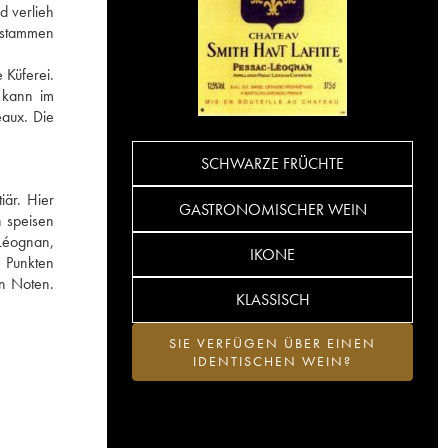
d verlieh
 stammen
 Küferei.
n kann im
eaux. Die
SCHWARZE FRÜCHTE
iär. Hier
GASTRONOMISCHER WEIN
n speisen
-Léognan,
IKONE
0 Punkten
en Noten.
KLASSISCH
SIE VERFÜGEN ÜBER EINEN
IDENTISCHEN WEIN?