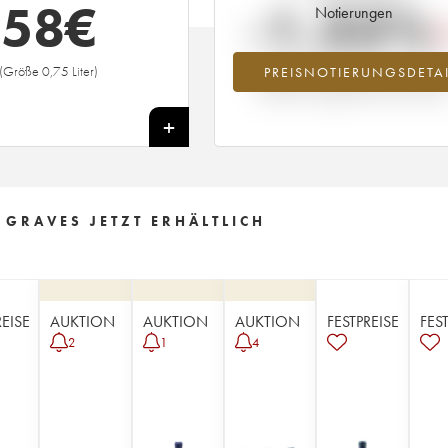
58
€
-1.33%
Notierungen
(Größe 0,75 Liter)
PREISNOTIERUNGSDETAI
Preisabfall des Jahrgangs 1984 im Ja
2026 im Vergleich zum Jahr 2025
+
 GRAVES JETZT ERHÄLTLICH
REISE
AUKTION
AUKTION
AUKTION
FESTPREISE
FES
2
1
4