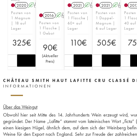
2020
A
T
2021
A
T
2021
A
T
201
Posten von
Posten von
Posten von
Posten
2016
A
T
1 Magnum
1 Flasche |
1 Doppel-
1 Flas
Posten von
| 18 auf
60+ auf
Magnum |
40 auf
1 Flasche |
Lager
Lager
6 auf Lager
Lager
1 Gebot
325
€
110
€
505
€
75
90
€
(
Aktueller
Preis
)
CHÂTEAU SMITH HAUT LAFITTE CRU CLASSÉ 
INFORMATIONEN
Über das Weingut
Obwohl hier seit Mitte des 14. Jahrhunderts Wein erzeugt wird, wu
gegründet. Der Name „Lafitte“ stammt vom lateinischen Wort „ficta“ (
einen kiesigen Hügel, ähnlich dem, auf dem sich der Weinberg befin
Weine für den Export nach England. Sehr zur Freude der zahlreiche