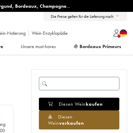
rgund
,
Bordeaux
,
Champagne
...
Die Preise gelten für die Lieferung nach:
ein-Notierung
Wein-Enzyklopädie
re
Unsere must-haves
🍇
Bordeaux Primeurs
Diesen Wein
kaufen
Diesen
Wein
verkaufen
ang
000