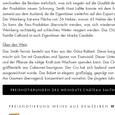
wechselten die Besitzer mehrfach, was sich negativ auf die Qualität 
der Produktion neuen Schwung. Smith Haut Lafitte konnte mit dem 
zumeist aus dem Ausland, da die Eigentümer weiterhin auf den Export
Der Weinberg hat eine Fläche von 56 Hektar, wovon 45 Hektar der Ro
So kann die Fass-Produktion überwacht werden, was sich wiederum po
Weinberg rechtzeitig auf schlechtes Wetter reagiert werden. Das Châ
Familie Cathiard ist auch Eigentümer der Marke Caudalie.
Über den Wein
Das Smith-Terroir besteht aus Kies aus der Günz-Kaltzeit. Diese k
mischt sich Ton mit Quarzkies und Spuren von Eisenoxid. Dieser Unte
und der Pflanze die nötige Kraft zum Wachsen spenden kann. Das Châ
größtenteils aus Cabernet-Sauvignon. Der Cru hat sich laufend wei
ausgezeichnet wurde. Das Bukett ist elegant, großzügig, geprägt von
Am Gaumen überragend, konzentriert und vornehm. Die jüngsten Jahr
PREISNOTIERUNGEN DES WEINGUTS CHÂTEAU SMITH 
PREISNOTIERUNG WEINE AUS DEMSELBEN
W