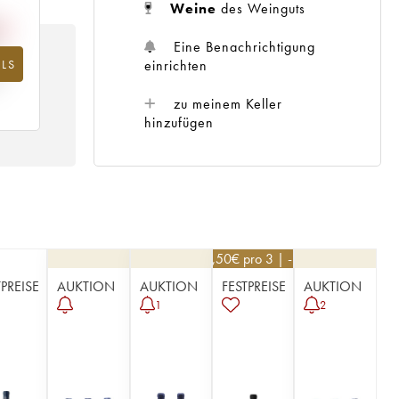
Weine
des Weinguts
Eine Benachrichtigung
einrichten
LS
hr
zu meinem Keller
hinzufügen
148,50
€
pro 3 | -10%
TPREISE
AUKTION
AUKTION
FESTPREISE
AUKTION
1
2