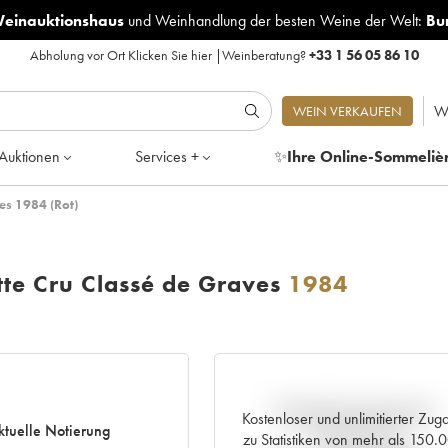
Weinauktionshaus
und
Weinhandlung der besten Weine der Welt:
Bu
Abholung vor Ort
Klicken Sie hier
|
Weinberatung?
+33 1 56 05 86 10
W
WEIN VERKAUFEN
Auktionen
Services +
✨
Ihre Online-Sommeliè
es 1984 (Rot)
tte Cru Classé de Graves
1984
Aktuelle Entwicklung der
Kostenloser und unlimitierter Zug
ktuelle Notierung
Preisnotierung
zu Statistiken von mehr als 150.