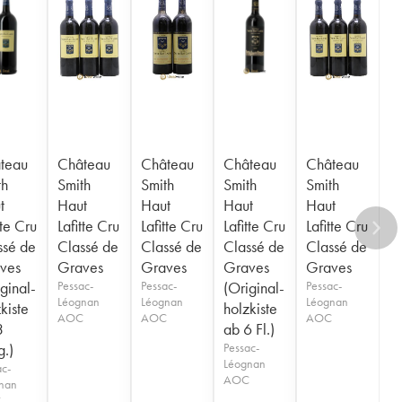
teau
Château
Château
Château
Château
th
Smith
Smith
Smith
Smith
t
Haut
Haut
Haut
Haut
tte Cru
Lafitte Cru
Lafitte Cru
Lafitte Cru
Lafitte Cru
ssé de
Classé de
Classé de
Classé de
Classé de
ves
Graves
Graves
Graves
Graves
ginal-
Pessac-
Pessac-
(Original-
Pessac-
Léognan
Léognan
Léognan
kiste
holzkiste
AOC
AOC
AOC
3
ab 6 Fl.)
.)
Pessac-
Léognan
ac-
AOC
nan
C