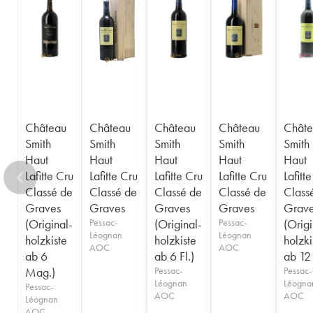
1955
1953
1952
1950
1949
1947
1945
1920
1878
Château
Château
Château
Château
Châte
Smith
Smith
Smith
Smith
Smith
Haut
Haut
Haut
Haut
Haut
Lafitte Cru
Lafitte Cru
Lafitte Cru
Lafitte Cru
Lafitt
Classé de
Classé de
Classé de
Classé de
Class
Graves
Graves
Graves
Graves
Grav
(Original-
Pessac-
(Original-
Pessac-
(Origi
Léognan
Léognan
holzkiste
holzkiste
holzki
AOC
AOC
ab 6
ab 6 Fl.)
ab 12 
Mag.)
Pessac-
Pessac-
Léognan
Léogna
Pessac-
AOC
AOC
Léognan
AOC