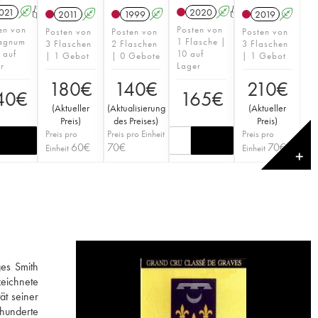
021
A
T
2020
A
T
2011
A
1999
A
2019
A
en von
Posten von
Posten von
Posten von
Posten von
agnum
1 Flasche |
3 Flaschen
2 Flaschen
3 Flaschen
 auf
10 auf
| 1 Gebot
| 0 Gebote
| 1 Gebot
r
Lager
180
€
140
€
210
€
40
€
165
€
(
Aktueller
(
Aktualisierung
(
Aktueller
Preis
)
des Preises
)
Preis
)
Preis pro
Preis pro Einheit
Preis pro
60
€
70
€
70
€
Einheit
Einheit
✕
ges Smith
zeichnete
ät seiner
rhunderte