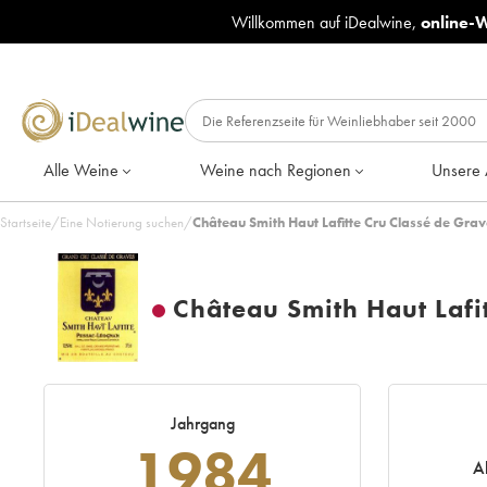
Willkommen auf iDealwine,
online-
Alle Weine
Weine nach Regionen
Unsere 
Startseite
/
Eine Notierung suchen
/
Château Smith Haut Lafitte Cru Classé de Grav
Château Smith Haut Lafi
Jahrgang
1984
A