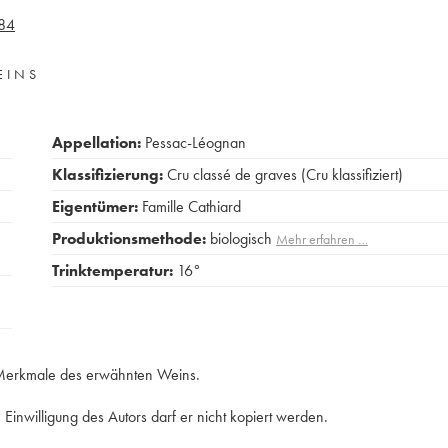
84
EINS
Appellation:
Pessac-Léognan
Klassifizierung:
Cru classé de graves (Cru klassifiziert)
Eigentümer:
Famille Cathiard
Produktionsmethode:
biologisch
Mehr erfahren …
Trinktemperatur:
16°
e Merkmale des erwähnten Weins.
Einwilligung des Autors darf er nicht kopiert werden.