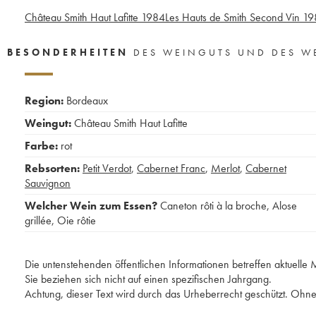
Château Smith Haut Lafitte
1984
Les Hauts de Smith Second Vin
19
BESONDERHEITEN
DES WEINGUTS UND DES W
Region:
Bordeaux
Weingut:
Château Smith Haut Lafitte
Farbe:
rot
Rebsorten:
Petit Verdot
,
Cabernet Franc
,
Merlot
,
Cabernet
Sauvignon
Welcher Wein zum Essen?
Caneton rôti à la broche
,
Alose
grillée
,
Oie rôtie
Die untenstehenden öffentlichen Informationen betreffen aktuell
Sie beziehen sich nicht auf einen spezifischen Jahrgang.
Achtung, dieser Text wird durch das Urheberrecht geschützt. Ohne 