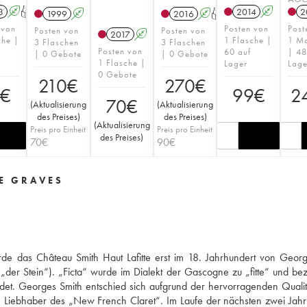
3
A
T
2014
A
2
1999
A
2016
A
T
 von
Posten von
Post
Posten von
Posten von
2017
A
che |
1 Flasche |
1 M
3 Flaschen
3 Flaschen
Posten von
60 auf
| 48
| 0 Gebote
| 0 Gebote
1 Flasche |
Lager
Lage
0 Gebote
210
€
270
€
€
99
€
2
70
€
(
Aktualisierung
(
Aktualisierung
des Preises
)
des Preises
)
(
Aktualisierung
Preis pro Einheit
Preis pro Einheit
des Preises
)
70
€
90
€
DE GRAVES
rde das Château Smith Haut Lafitte erst im 18. Jahrhundert von Geor
„der Stein“). „Ficta“ wurde im Dialekt der Gascogne zu „fitte“ und be
det. Georges Smith entschied sich aufgrund der hervorragenden Qualit
n Liebhaber des „New French Claret“. Im Laufe der nächsten zwei Jah