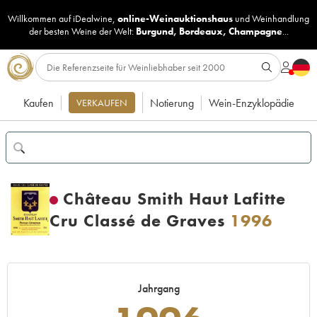
Willkommen auf iDealwine,
online-Weinauktionshaus
und
Weinhandlung
der besten Weine der Welt:
Burgund
,
Bordeaux
,
Champagne
...
Kaufen
Notierung
Wein-Enzyklopädie
VERKAUFEN
Château Smith Haut Lafitte
Cru Classé de Graves
1996
Jahrgang