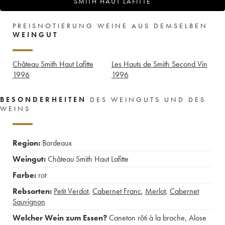
SMITH HAUT LAFITTE
PREISNOTIERUNG WEINE AUS DEMSELBEN
WEINGUT
Château Smith Haut Lafitte
Les Hauts de Smith Second Vin
1996
1996
BESONDERHEITEN
DES WEINGUTS UND DES
WEINS
Region:
Bordeaux
Weingut:
Château Smith Haut Lafitte
Farbe:
rot
Rebsorten:
Petit Verdot
,
Cabernet Franc
,
Merlot
,
Cabernet
Sauvignon
Welcher Wein zum Essen?
Caneton rôti à la broche
,
Alose