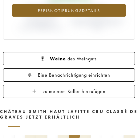
1960
1959
1958
1957
1956
+192.04%
+40%
PREISNOTIERUNGSDETAILS
1955
1953
1952
1950
1949
1947
ABWEICHUNG DER
1945
1920
ABWEICHUNG PRIMEUR-PREIS
1878
NOTIERUNG
NACH JAHRGANG 1996 /
AKTUELL/PRIMEUR-PREIS
1995
Weine
des Weinguts
Eine Benachrichtigung einrichten
zu meinem Keller hinzufügen
CHÂTEAU SMITH HAUT LAFITTE CRU CLASSÉ DE
GRAVES JETZT ERHÄLTLICH