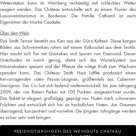
Wetterstation kann im Weinberg rechtzeitig auf schlechtes Wetter
reagiert werden. Das Château entwickelte sich zu einem Pionier des
Luxusweintourismus in Bordeaux. Die Familie Cathiard ist auch
Eigentümer der Marke Caudalie.
Über den Wein
Das Smith-Terroir besteht aus Kies aus der Günz-Kaltzeit. Diese kargen
Böden aus Schwemmkies ruhen auf einem Kalksockel aus dem Tertiär.
Hier mischt sich Ton mit Quarzkies und Spuren von Eisenoxid. Dieser
Unterboden ist weich genug, damit sich das Wurzelsystem aus
Mineralsalzen speisen und der Pflanze die nötige Kraft zum Wachsen
spenden kann. Das Château Smith Haut Laffite produziert einen
hervorragenden roten Pessac-Léognan, größtenteils aus Cabernet-
Sauvignon. Der Cru hat sich laufend weiterentwickelt, bis zum Jahrgang
2009, der von Robert Parker mit 100 Punkten ausgezeichnet wurde.
Das Bukett ist elegant, großzügig, geprägt von Noten nach schwarzen
Früchten und entwickelt sich hin zu herbstlichen Noten. Am Gaumen
überragend, konzentriert und vornehm. Die jüngsten Jahrgänge werden
es sicher sehr weit bringen.
PREISNOTIERUNGEN DES WEINGUTS CHÂTEAU