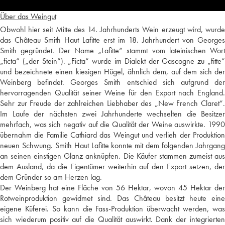
Über das Weingut
Obwohl hier seit Mitte des 14. Jahrhunderts Wein erzeugt wird, wurde
das Château Smith Haut Lafitte erst im 18. Jahrhundert von Georges
Smith gegründet. Der Name „Lafitte“ stammt vom lateinischen Wort
„ficta“ („der Stein“). „Ficta“ wurde im Dialekt der Gascogne zu „fitte“
und bezeichnete einen kiesigen Hügel, ähnlich dem, auf dem sich der
Weinberg befindet. Georges Smith entschied sich aufgrund der
hervorragenden Qualität seiner Weine für den Export nach England.
Sehr zur Freude der zahlreichen Liebhaber des „New French Claret“.
Im Laufe der nächsten zwei Jahrhunderte wechselten die Besitzer
mehrfach, was sich negativ auf die Qualität der Weine auswirkte. 1990
übernahm die Familie Cathiard das Weingut und verlieh der Produktion
neuen Schwung. Smith Haut Lafitte konnte mit dem folgenden Jahrgang
an seinen einstigen Glanz anknüpfen. Die Käufer stammen zumeist aus
dem Ausland, da die Eigentümer weiterhin auf den Export setzen, der
dem Gründer so am Herzen lag.
Der Weinberg hat eine Fläche von 56 Hektar, wovon 45 Hektar der
Rotweinproduktion gewidmet sind. Das Château besitzt heute eine
eigene Küferei. So kann die Fass-Produktion überwacht werden, was
sich wiederum positiv auf die Qualität auswirkt. Dank der integrierten