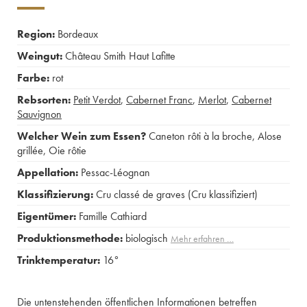
Region:
Bordeaux
Weingut:
Château Smith Haut Lafitte
Farbe:
rot
Rebsorten:
Petit Verdot
,
Cabernet Franc
,
Merlot
,
Cabernet
Sauvignon
Welcher Wein zum Essen?
Caneton rôti à la broche
,
Alose
grillée
,
Oie rôtie
Appellation:
Pessac-Léognan
Klassifizierung:
Cru classé de graves (Cru klassifiziert)
Eigentümer:
Famille Cathiard
Produktionsmethode:
biologisch
Mehr erfahren …
Trinktemperatur:
16°
Die untenstehenden öffentlichen Informationen betreffen