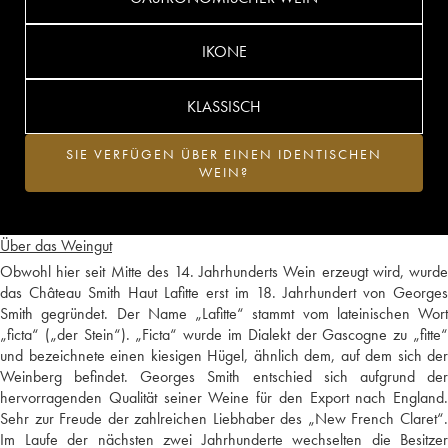
IKONE
KLASSISCH
SIE VERFÜGEN ÜBER EINEN IDENTISCHEN
WEIN?
Über das Weingut
Obwohl hier seit Mitte des 14. Jahrhunderts Wein erzeugt wird, wurde
das Château Smith Haut Lafitte erst im 18. Jahrhundert von Georges
Smith gegründet. Der Name „Lafitte“ stammt vom lateinischen Wort
„ficta“ („der Stein“). „Ficta“ wurde im Dialekt der Gascogne zu „fitte“
und bezeichnete einen kiesigen Hügel, ähnlich dem, auf dem sich der
Weinberg befindet. Georges Smith entschied sich aufgrund der
hervorragenden Qualität seiner Weine für den Export nach England.
Sehr zur Freude der zahlreichen Liebhaber des „New French Claret“.
Im Laufe der nächsten zwei Jahrhunderte wechselten die Besitzer