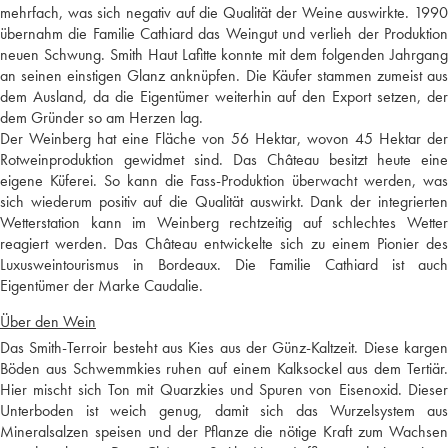
mehrfach, was sich negativ auf die Qualität der Weine auswirkte. 1990
übernahm die Familie Cathiard das Weingut und verlieh der Produktion
neuen Schwung. Smith Haut Lafitte konnte mit dem folgenden Jahrgang
an seinen einstigen Glanz anknüpfen. Die Käufer stammen zumeist aus
dem Ausland, da die Eigentümer weiterhin auf den Export setzen, der
dem Gründer so am Herzen lag.
Der Weinberg hat eine Fläche von 56 Hektar, wovon 45 Hektar der
Rotweinproduktion gewidmet sind. Das Château besitzt heute eine
eigene Küferei. So kann die Fass-Produktion überwacht werden, was
sich wiederum positiv auf die Qualität auswirkt. Dank der integrierten
Wetterstation kann im Weinberg rechtzeitig auf schlechtes Wetter
reagiert werden. Das Château entwickelte sich zu einem Pionier des
Luxusweintourismus in Bordeaux. Die Familie Cathiard ist auch
Eigentümer der Marke Caudalie.
Über den Wein
Das Smith-Terroir besteht aus Kies aus der Günz-Kaltzeit. Diese kargen
Böden aus Schwemmkies ruhen auf einem Kalksockel aus dem Tertiär.
Hier mischt sich Ton mit Quarzkies und Spuren von Eisenoxid. Dieser
Unterboden ist weich genug, damit sich das Wurzelsystem aus
Mineralsalzen speisen und der Pflanze die nötige Kraft zum Wachsen