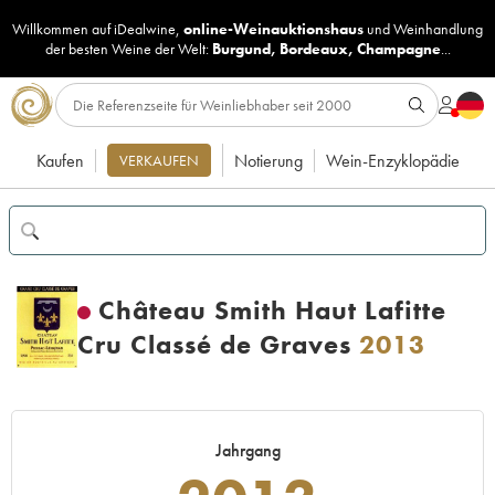
Willkommen auf iDealwine,
online-Weinauktionshaus
und
Weinhandlung
der besten Weine der Welt:
Burgund
,
Bordeaux
,
Champagne
...
Kaufen
Notierung
Wein-Enzyklopädie
VERKAUFEN
Château Smith Haut Lafitte
Cru Classé de Graves
2013
Jahrgang