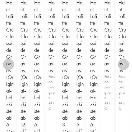
Ha
Ha
Ha
Ha
Ha
Ha
Ha
Ha
Ha
ut
ut
ut
ut
ut
ut
ut
ut
ut
Lafi
Lafi
Lafi
Lafi
Lafi
Lafi
Lafi
Lafi
Lafi
tte
tte
tte
tte
tte
tte
tte
tte
tte
Cru
Cru
Cru
Cru
Cru
Cru
Cru
Cru
Cru
Cla
Cla
Cla
Cla
Cla
Cla
Cla
Cla
Cla
ssé
ssé
ssé
ssé
ssé
ssé
ssé
ssé
ssé
de
de
de
de
de
de
de
de
de
Gr
Gr
Gr
Gr
Gr
Gr
Gr
Gr
Gr
av
av
av
av
av
av
av
av
av
es
es
es
es
es
es
es
es
es
(Or
(Or
(Or
Pess
(Or
(Or
(Or
Pess
Pess
ac-
ac-
ac-
igin
igin
igin
igin
igin
igin
Léo
Léo
Léo
al-
al-
al-
al-
al-
al-
gna
gna
gna
hol
hol
hol
hol
hol
Hol
n
n
n
AO
AO
AO
zki
zki
zki
zki
zki
zki
C
C
C
ste
ste
ste
ste
ste
ste
ab
ab
ab
ab
ab
ab
6
12
6
3
6
6
Ma
Fl.)
Fl.)
Ma
Fl.)
St.)