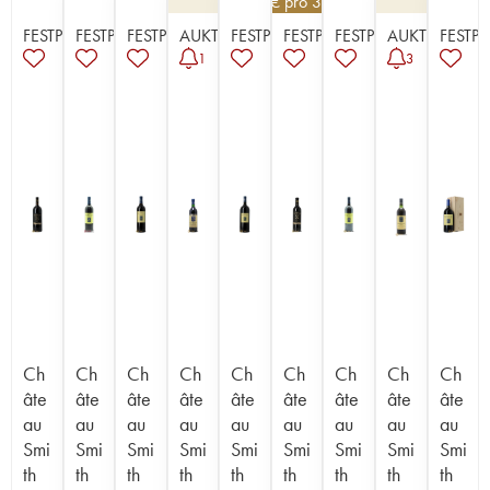
148,50
€
pro 3 | -10%
FESTPREISE
FESTPREISE
FESTPREISE
AUKTION
FESTPREISE
FESTPREISE
FESTPREISE
AUKTION
FESTPR
1
3
Ch
Ch
Ch
Ch
Ch
Ch
Ch
Ch
Ch
âte
âte
âte
âte
âte
âte
âte
âte
âte
au
au
au
au
au
au
au
au
au
Smi
Smi
Smi
Smi
Smi
Smi
Smi
Smi
Smi
th
th
th
th
th
th
th
th
th