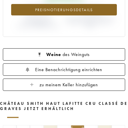
1960
1959
1958
1957
1956
+5.91%
-5.36%
PREISNOTIERUNGSDETAILS
1955
1953
1952
1950
1949
1947
ABWEICHUNG DER
1945
1920
ABWEICHUNG PRIMEUR-PREIS
1878
NOTIERUNG
NACH JAHRGANG 2013 /
AKTUELL/PRIMEUR-PREIS
2012
Weine
des Weinguts
Eine Benachrichtigung einrichten
zu meinem Keller hinzufügen
CHÂTEAU SMITH HAUT LAFITTE CRU CLASSÉ DE
GRAVES JETZT ERHÄLTLICH