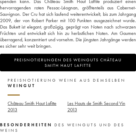
spenden kann. Das Château Smith Haut Laffite produziert einen
hervorragenden roten Pessac-Léognan, größtenteils aus Cabernet-
Sauvignon. Der Cru hat sich laufend weiterentwickelt, bis zum Jahrgang
2009, der von Robert Parker mit 100 Punkten ausgezeichnet wurde.
Das Bukett ist elegant, großzügig, geprägt von Noten nach schwarzen
Früchten und entwickelt sich hin zu herbstlichen Noten. Am Gaumen
überragend, konzentriert und vornehm. Die jüngsten Jahrgänge werden
es sicher sehr weit bringen.
PREISNOTIERUNGEN DES WEINGUTS CHÂTEAU
SMITH HAUT LAFITTE
PREISNOTIERUNG WEINE AUS DEMSELBEN
WEINGUT
Château Smith Haut Lafitte
Les Hauts de Smith Second Vin
2013
2013
BESONDERHEITEN
DES WEINGUTS UND DES
WEINS