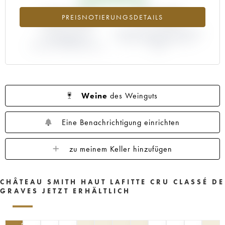
1960
1959
1958
1957
1956
+162.44%
+77.42%
PREISNOTIERUNGSDETAILS
1955
1953
1952
1950
1949
1947
ABWEICHUNG DER
1945
1920
ABWEICHUNG PRIMEUR-PREIS
1878
NOTIERUNG
NACH JAHRGANG 2005 /
AKTUELL/PRIMEUR-PREIS
2004
Weine
des Weinguts
Eine Benachrichtigung einrichten
zu meinem Keller hinzufügen
CHÂTEAU SMITH HAUT LAFITTE CRU CLASSÉ DE
GRAVES JETZT ERHÄLTLICH