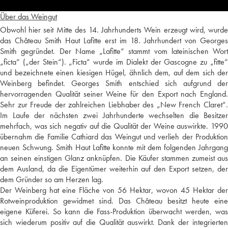
Über das Weingut
Obwohl hier seit Mitte des 14. Jahrhunderts Wein erzeugt wird, wurde
das Château Smith Haut Lafitte erst im 18. Jahrhundert von Georges
Smith gegründet. Der Name „Lafitte“ stammt vom lateinischen Wort
„ficta“ („der Stein“). „Ficta“ wurde im Dialekt der Gascogne zu „fitte“
und bezeichnete einen kiesigen Hügel, ähnlich dem, auf dem sich der
Weinberg befindet. Georges Smith entschied sich aufgrund der
hervorragenden Qualität seiner Weine für den Export nach England.
Sehr zur Freude der zahlreichen Liebhaber des „New French Claret“.
Im Laufe der nächsten zwei Jahrhunderte wechselten die Besitzer
mehrfach, was sich negativ auf die Qualität der Weine auswirkte. 1990
übernahm die Familie Cathiard das Weingut und verlieh der Produktion
neuen Schwung. Smith Haut Lafitte konnte mit dem folgenden Jahrgang
an seinen einstigen Glanz anknüpfen. Die Käufer stammen zumeist aus
dem Ausland, da die Eigentümer weiterhin auf den Export setzen, der
dem Gründer so am Herzen lag.
Der Weinberg hat eine Fläche von 56 Hektar, wovon 45 Hektar der
Rotweinproduktion gewidmet sind. Das Château besitzt heute eine
eigene Küferei. So kann die Fass-Produktion überwacht werden, was
sich wiederum positiv auf die Qualität auswirkt. Dank der integrierten