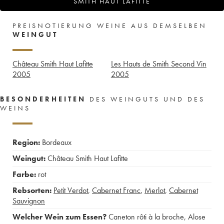
SMITH HAUT LAFITTE
PREISNOTIERUNG WEINE AUS DEMSELBEN
WEINGUT
Château Smith Haut Lafitte
Les Hauts de Smith Second Vin
2005
2005
BESONDERHEITEN
DES WEINGUTS UND DES
WEINS
Region:
Bordeaux
Weingut:
Château Smith Haut Lafitte
Farbe:
rot
Rebsorten:
Petit Verdot
,
Cabernet Franc
,
Merlot
,
Cabernet
Sauvignon
Welcher Wein zum Essen?
Caneton rôti à la broche
,
Alose