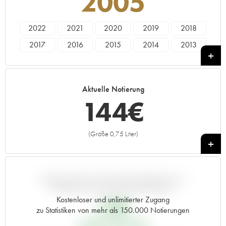
2005
2022
2021
2020
2019
2018
2017
2016
2015
2014
2013
2012
2011
2010
2009
2008
2007
2006
2005
2004
2003
Aktuelle Notierung
2002
2001
2000
1999
1998
144
€
1997
1996
1995
1994
1993
1992
1991
1990
1989
1988
(Größe 0,75 Liter)
+
1987
1986
1985
1984
1983
1982
1981
1980
1979
1978
1977
1976
1975
1974
1973
ABWEICHUNG DIESER NOTIERUNG IM
VERGLEICH ZUM PRIMEUR-PREIS
1972
1971
1970
1969
1968
Kostenloser und unlimitierter Zugang
55
€
zu Statistiken von mehr als 150.000 Notierungen
1967
1966
1965
1964
1961
PRIMEUR-PREIS 2005