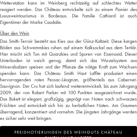
Wetterstation kann im Weinberg rechtzeitig auf schlechtes Wetter
reagiert werden. Das Château entwickelte sich zu einem Pionier des
Luxusweintourismus in Bordeaux. Die Familie Cathiard ist auch
Eigentümer der Marke Caudalie.
Über den Wein
Das Smith-Terroir besteht aus Kies aus der Günz-Kaltzeit. Diese kargen
Böden aus Schwemmkies ruhen auf einem Kalksockel aus dem Tertiär.
Hier mischt sich Ton mit Quarzkies und Spuren von Eisenoxid. Dieser
Unterboden ist weich genug, damit sich das Wurzelsystem aus
Mineralsalzen speisen und der Pflanze die nötige Kraft zum Wachsen
spenden kann. Das Château Smith Haut Laffite produziert einen
hervorragenden roten Pessac-Léognan, größtenteils aus Cabernet-
Sauvignon. Der Cru hat sich laufend weiterentwickelt, bis zum Jahrgang
2009, der von Robert Parker mit 100 Punkten ausgezeichnet wurde.
Das Bukett ist elegant, großzügig, geprägt von Noten nach schwarzen
Früchten und entwickelt sich hin zu herbstlichen Noten. Am Gaumen
überragend, konzentriert und vornehm. Die jüngsten Jahrgänge werden
es sicher sehr weit bringen.
PREISNOTIERUNGEN DES WEINGUTS CHÂTEAU