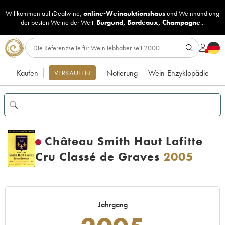
Willkommen auf iDealwine,
online-Weinauktionshaus
und
Weinhandlung
der besten Weine der Welt:
Burgund
,
Bordeaux
,
Champagne
...
Kaufen
Notierung
Wein-Enzyklopädie
VERKAUFEN
Château Smith Haut Lafitte
Cru Classé de Graves
2005
Jahrgang