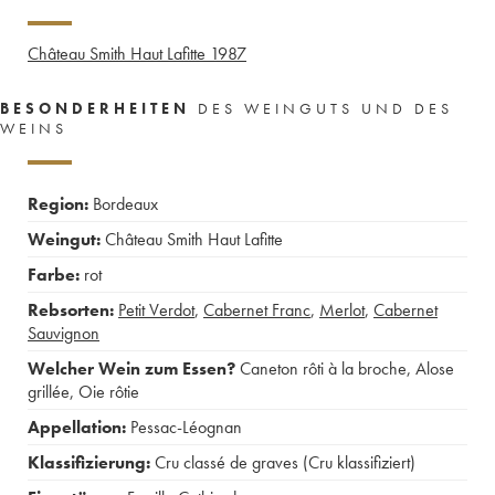
Château Smith Haut Lafitte
1987
BESONDERHEITEN
DES WEINGUTS UND DES
WEINS
Region:
Bordeaux
Weingut:
Château Smith Haut Lafitte
Farbe:
rot
Rebsorten:
Petit Verdot
,
Cabernet Franc
,
Merlot
,
Cabernet
Sauvignon
Welcher Wein zum Essen?
Caneton rôti à la broche
,
Alose
grillée
,
Oie rôtie
Appellation:
Pessac-Léognan
Klassifizierung:
Cru classé de graves (Cru klassifiziert)