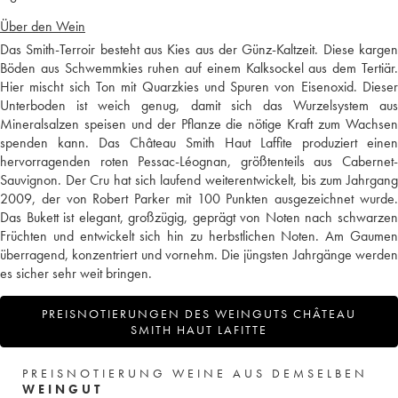
Über den Wein
Das Smith-Terroir besteht aus Kies aus der Günz-Kaltzeit. Diese kargen
Böden aus Schwemmkies ruhen auf einem Kalksockel aus dem Tertiär.
Hier mischt sich Ton mit Quarzkies und Spuren von Eisenoxid. Dieser
Unterboden ist weich genug, damit sich das Wurzelsystem aus
Mineralsalzen speisen und der Pflanze die nötige Kraft zum Wachsen
spenden kann. Das Château Smith Haut Laffite produziert einen
hervorragenden roten Pessac-Léognan, größtenteils aus Cabernet-
Sauvignon. Der Cru hat sich laufend weiterentwickelt, bis zum Jahrgang
2009, der von Robert Parker mit 100 Punkten ausgezeichnet wurde.
Das Bukett ist elegant, großzügig, geprägt von Noten nach schwarzen
Früchten und entwickelt sich hin zu herbstlichen Noten. Am Gaumen
überragend, konzentriert und vornehm. Die jüngsten Jahrgänge werden
es sicher sehr weit bringen.
PREISNOTIERUNGEN DES WEINGUTS CHÂTEAU
SMITH HAUT LAFITTE
PREISNOTIERUNG WEINE AUS DEMSELBEN
WEINGUT