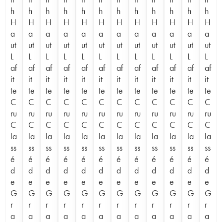
h
h
h
h
h
h
h
h
h
h
h
h
H
H
H
H
H
H
H
H
H
H
H
H
a
a
a
a
a
a
a
a
a
a
a
a
ut
ut
ut
ut
ut
ut
ut
ut
ut
ut
ut
ut
L
L
L
L
L
L
L
L
L
L
L
L
af
af
af
af
af
af
af
af
af
af
af
af
it
it
it
it
it
it
it
it
it
it
it
it
te
te
te
te
te
te
te
te
te
te
te
te
C
C
C
C
C
C
C
C
C
C
C
C
ru
ru
ru
ru
ru
ru
ru
ru
ru
ru
ru
ru
C
C
C
C
C
C
C
C
C
C
C
C
la
la
la
la
la
la
la
la
la
la
la
la
ss
ss
ss
ss
ss
ss
ss
ss
ss
ss
ss
ss
é
é
é
é
é
é
é
é
é
é
é
é
d
d
d
d
d
d
d
d
d
d
d
d
e
e
e
e
e
e
e
e
e
e
e
e
G
G
G
G
G
G
G
G
G
G
G
G
r
r
r
r
r
r
r
r
r
r
r
r
a
a
a
a
a
a
a
a
a
a
a
a