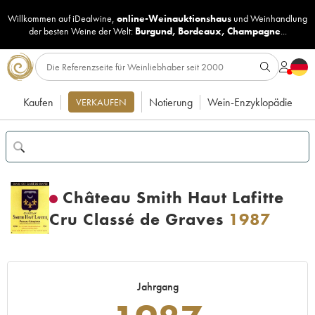
Willkommen auf iDealwine,
online-Weinauktionshaus
und
Weinhandlung
der besten Weine der Welt:
Burgund
,
Bordeaux
,
Champagne
...
Kaufen
Notierung
Wein-Enzyklopädie
VERKAUFEN
Château Smith Haut Lafitte
Cru Classé de Graves
1987
Jahrgang