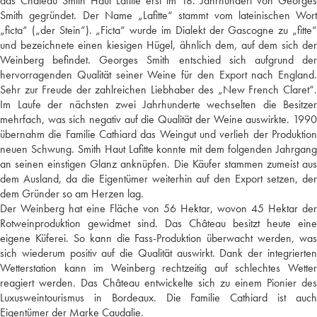
das Château Smith Haut Lafitte erst im 18. Jahrhundert von Georges
Smith gegründet. Der Name „Lafitte“ stammt vom lateinischen Wort
„ficta“ („der Stein“). „Ficta“ wurde im Dialekt der Gascogne zu „fitte“
und bezeichnete einen kiesigen Hügel, ähnlich dem, auf dem sich der
Weinberg befindet. Georges Smith entschied sich aufgrund der
hervorragenden Qualität seiner Weine für den Export nach England.
Sehr zur Freude der zahlreichen Liebhaber des „New French Claret“.
Im Laufe der nächsten zwei Jahrhunderte wechselten die Besitzer
mehrfach, was sich negativ auf die Qualität der Weine auswirkte. 1990
übernahm die Familie Cathiard das Weingut und verlieh der Produktion
neuen Schwung. Smith Haut Lafitte konnte mit dem folgenden Jahrgang
an seinen einstigen Glanz anknüpfen. Die Käufer stammen zumeist aus
dem Ausland, da die Eigentümer weiterhin auf den Export setzen, der
dem Gründer so am Herzen lag.
Der Weinberg hat eine Fläche von 56 Hektar, wovon 45 Hektar der
Rotweinproduktion gewidmet sind. Das Château besitzt heute eine
eigene Küferei. So kann die Fass-Produktion überwacht werden, was
sich wiederum positiv auf die Qualität auswirkt. Dank der integrierten
Wetterstation kann im Weinberg rechtzeitig auf schlechtes Wetter
reagiert werden. Das Château entwickelte sich zu einem Pionier des
Luxusweintourismus in Bordeaux. Die Familie Cathiard ist auch
Eigentümer der Marke Caudalie.