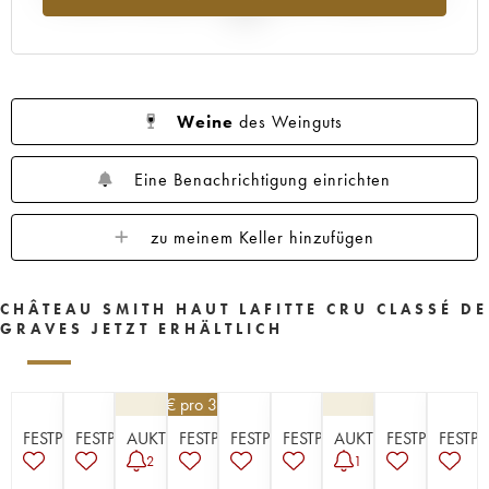
1960
1959
1958
1957
1956
2025
1955
1953
1952
1950
1949
1947
1945
1920
1878
Weine
des Weinguts
Eine Benachrichtigung einrichten
zu meinem Keller hinzufügen
CHÂTEAU SMITH HAUT LAFITTE CRU CLASSÉ DE
GRAVES JETZT ERHÄLTLICH
148,50
€
pro 3 | -10%
FESTPREISE
FESTPREISE
AUKTION
FESTPREISE
FESTPREISE
FESTPREISE
AUKTION
FESTPREISE
FESTPR
2
1