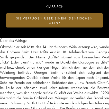
KLASSISCH
SIE VERFÜGEN ÜBER EINEN IDENTISCHEN
WEIN?
Über das Weingut
Obwohl hier seit Mitte des 14. Jahrhunderts Wein erzeugt wird, wurde
das Château Smith Haut Lafitte erst im 18. Jahrhundert von Georges
Smith gegründet. Der Name „Lafitte“ stammt vom lateinischen Wort
„ficta“ („der Stein“). „Ficta“ wurde im Dialekt der Gascogne zu „fitte“
und bezeichnete einen kiesigen Hügel, ähnlich dem, auf dem sich der
Weinberg befindet. Georges Smith entschied sich aufgrund der
hervorragenden Qualität seiner Weine für den Export nach England.
Sehr zur Freude der zahlreichen Liebhaber des „New French Claret“.
Im Laufe der nächsten zwei Jahrhunderte wechselten die Besitzer
mehrfach, was sich negativ auf die Qualität der Weine auswirkte. 1990
übernahm die Familie Cathiard das Weingut und verlieh der Produktion
neuen Schwung. Smith Haut Lafitte konnte mit dem folgenden Jahrgang
an seinen einstigen Glanz anknüpfen. Die Käufer stammen zumeist aus