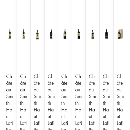
Ch
Ch
Ch
Ch
Ch
Ch
Ch
Ch
Ch
âte
âte
âte
âte
âte
âte
âte
âte
âte
au
au
au
au
au
au
au
au
au
Smi
Smi
Smi
Smi
Smi
Smi
Smi
Smi
Smi
th
th
th
th
th
th
th
th
th
Ha
Ha
Ha
Ha
Ha
Ha
Ha
Ha
Ha
ut
ut
ut
ut
ut
ut
ut
ut
ut
Lafi
Lafi
Lafi
Lafi
Lafi
Lafi
Lafi
Lafi
Lafi
tte
tte
tte
tte
tte
tte
tte
tte
tte