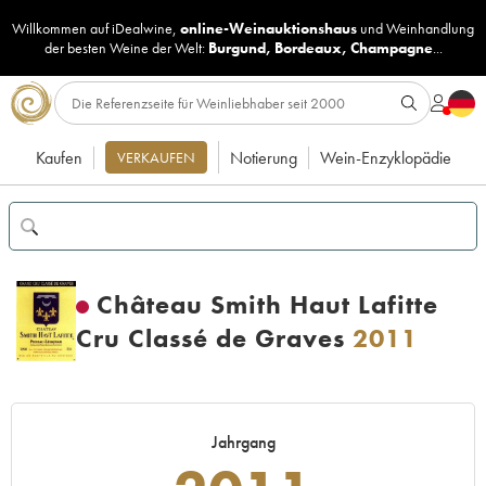
Willkommen auf iDealwine,
online-Weinauktionshaus
und
Weinhandlung
der besten Weine der Welt:
Burgund
,
Bordeaux
,
Champagne
...
Kaufen
Notierung
Wein-Enzyklopädie
VERKAUFEN
Château Smith Haut Lafitte
Cru Classé de Graves
2011
Jahrgang