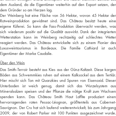
dem Ausland, da die Eigentümer weiterhin auf den Export setzen, der
dem Gründer so am Herzen lag.
Der Weinberg hat eine Fläche von 56 Hektar, wovon 45 Hektar der
Rotweinproduktion gewidmet sind. Das Château besitzt heute eine
eigene Küferei. So kann die Fass-Produktion überwacht werden, was
sich wiederum positiv auf die Qualität auswirkt. Dank der integrierten
Wetterstation kann im Weinberg rechtzeitig auf schlechtes Wetter
reagiert werden. Das Château entwickelte sich zu einem Pionier des
Luxusweintourismus in Bordeaux. Die Familie Cathiard ist auch
Eigentümer der Marke Caudalie.
Über den Wein
Das Smith-Terroir besteht aus Kies aus der Günz-Kaltzeit. Diese kargen
Böden aus Schwemmkies ruhen auf einem Kalksockel aus dem Tertiär.
Hier mischt sich Ton mit Quarzkies und Spuren von Eisenoxid. Dieser
Unterboden ist weich genug, damit sich das Wurzelsystem aus
Mineralsalzen speisen und der Pflanze die nötige Kraft zum Wachsen
spenden kann. Das Château Smith Haut Laffite produziert einen
hervorragenden roten Pessac-Léognan, größtenteils aus Cabernet-
Sauvignon. Der Cru hat sich laufend weiterentwickelt, bis zum Jahrgang
2009, der von Robert Parker mit 100 Punkten ausgezeichnet wurde.