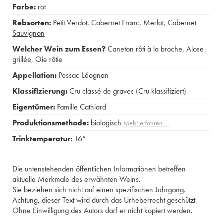
Farbe:
rot
Rebsorten:
Petit Verdot
,
Cabernet Franc
,
Merlot
,
Cabernet
Sauvignon
Welcher Wein zum Essen?
Caneton rôti à la broche
,
Alose
grillée
,
Oie rôtie
Appellation:
Pessac-Léognan
Klassifizierung:
Cru classé de graves (Cru klassifiziert)
Eigentümer:
Famille Cathiard
Produktionsmethode:
biologisch
Mehr erfahren …
Trinktemperatur:
16°
Die untenstehenden öffentlichen Informationen betreffen
aktuelle Merkmale des erwähnten Weins.
Sie beziehen sich nicht auf einen spezifischen Jahrgang.
Achtung, dieser Text wird durch das Urheberrecht geschützt.
Ohne Einwilligung des Autors darf er nicht kopiert werden.