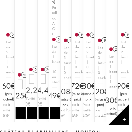
s)
Pa
uill
ac
A
O
C
2007
1998
2011
19
2023
T
1998
1998
Lot
Lot
Lot
Lot
Lot
de
de
de
de
Lot
Lot
2002
de
2
2
2
2
de
de
Lot
1
bouteilles
bouteilles
bouteilles
boutei
3
3
de
bouteille
|
|
|
|
bouteilles
bouteilles
1
|
1
0
0
1
|
|
2025
T
2025
T
bouteille
10
enchère
enchère
enchère
enchè
0
0
2025
T
|
en
enchère
enchère
1
stock
60
€
72
€
80
€
90
€
enchère
262,20
254,40
€
€
108
€
120
€
225
€
49
€
(
prix
(
mise à
(
mise à
(
prix
30
€
Prix à l'unité
Prix à l'unité
actuel
)
prix
)
prix
)
actuel
)
(
mise à
(
mise à
87,40
€
42,40
€
Prix à
prix
)
Prix à
Prix à
prix
)
Prix à
(
prix
l'unité
Prix à l'unité
l'unité
l'unité
Prix à
l'unité
actuel
)
30
€
36
€
36
€
40
€
40
€
45
€
l'unité
✕
CHÂTEAU D' ARMAILHAC - MOUTON