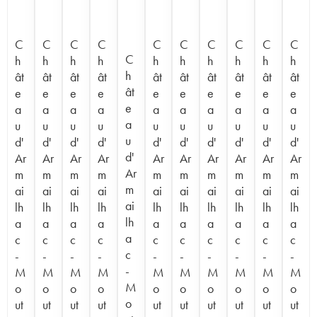
C
C
C
C
C
C
C
C
C
C
C
h
h
h
h
h
h
h
h
h
h
h
ât
ât
ât
ât
ât
ât
ât
ât
ât
ât
ât
e
e
e
e
e
e
e
e
e
e
e
a
a
a
a
a
a
a
a
a
a
a
u
u
u
u
u
u
u
u
u
u
u
d'
d'
d'
d'
d'
d'
d'
d'
d'
d'
d'
Ar
Ar
Ar
Ar
Ar
Ar
Ar
Ar
Ar
Ar
Ar
m
m
m
m
m
m
m
m
m
m
m
ai
ai
ai
ai
ai
ai
ai
ai
ai
ai
ai
lh
lh
lh
lh
lh
lh
lh
lh
lh
lh
lh
a
a
a
a
a
a
a
a
a
a
a
c
c
c
c
c
c
c
c
c
c
c
-
-
-
-
-
-
-
-
-
-
-
M
M
M
M
M
M
M
M
M
M
M
o
o
o
o
o
o
o
o
o
o
o
ut
ut
ut
ut
ut
ut
ut
ut
ut
ut