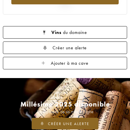
1961
1960
1959
1958
1957
2025
1956
1955
1954
1953
1952
1950
1949
1948
1947
1946
1945
1944
1943
1941
1939
Vins
du domaine
1938
1937
1934
1929
1928
Créer une alerte
1921
----
Ajouter à ma cave
PRIMEURS
Millésime 2025 disponible
Soyez alerté de sa mise en ligne
CRÉER UNE ALERTE