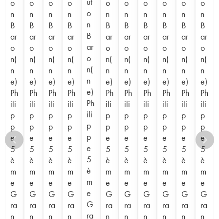
ut
o
o
o
o
o
o
o
o
o
o
o
n
n
n
n
n
n
n
n
n
n
n
B
B
B
B
B
B
B
B
B
B
B
ar
ar
ar
ar
ar
ar
ar
ar
ar
ar
ar
o
o
o
o
o
o
o
o
o
o
o
n(
n(
n(
n(
n(
n(
n(
n(
n(
n(
n(
n
n
n
n
n
n
n
n
n
n
n
e)
e)
e)
e)
e)
e)
e)
e)
e)
e)
e)
Ph
Ph
Ph
Ph
Ph
Ph
Ph
Ph
Ph
Ph
Ph
ili
ili
ili
ili
ili
ili
ili
ili
ili
ili
ili
p
p
p
p
p
p
p
p
p
p
p
p
p
p
p
p
p
p
p
p
p
p
e
e
e
e
e
e
e
e
e
e
e
5
5
5
5
5
5
5
5
5
5
5
è
è
è
è
è
è
è
è
è
è
è
m
m
m
m
m
m
m
m
m
m
m
e
e
e
e
e
e
e
e
e
e
e
G
G
G
G
G
G
G
G
G
G
G
ra
ra
ra
ra
ra
ra
ra
ra
ra
ra
ra
n
n
n
n
n
n
n
n
n
n