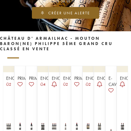
Soyez alerté de sa mise en ligne
CRÉER UNE ALERTE
CHÂTEAU D' ARMAILHAC - MOUTON
BARON(NE) PHILIPPE 5ÈME GRAND CRU
CLASSÉ EN VENTE
ENCHÈRE
PRIMEUR
PRIMEUR
ENCHÈRE
ENCHÈRE
ENCHÈRE
PRIMEUR
ENCHÈRE
ENCHÈRE
E-
ENCH
CAVISTE
2
4
2
2