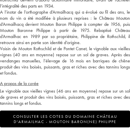
l’intégralité des parts en 1934.
A l’instar de l’orthographe d’Armailhacq qui a évolué au fil des ans, le
nom du vin a été modifiée à plusieurs reprises : le Château Mouton
d’Armailhacq devient Mouton Baron Philippe à compter de 1956, puis
Mouton Baronne Philippe à partir de 1975. Rebaptisé Château
d’Armailhac en 1989 par sa propriétaire, Philippine de Rothschild, il
retrouve ainsi en partie son identité d’origine.
Voisin de Mouton Rothschild et de Pontet Canet, le vignoble aux vieilles
vignes (40 ans en moyenne) repose sur un sol de graves. Après des
vendanges manuelles, l’élevage de 16 mois en barriques de chêne
produit des vins boisés, puissants, gras et riches avec des tannins longs
et fondus.
A propos de la cuvée
Le vignoble aux vieilles vignes (46 ans en moyenne) repose sur un sol
de graves et produit des vins boisés, puissants, gras et riches avec des
tannins longs et fondus.
CONSULTER LES COTES DU DOMAINE CHÂTEAU
D'ARMAILHAC - MOUTON BARON(NE) PHILIPPE