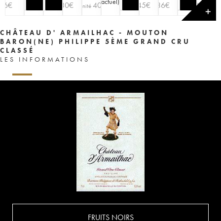
actuel
)
36
€
30
€
40
€
45
€
36
€
40
€
l'unité
✕
CHÂTEAU D' ARMAILHAC - MOUTON
BARON(NE) PHILIPPE 5ÈME GRAND CRU
CLASSÉ
LES INFORMATIONS
FRUITS NOIRS