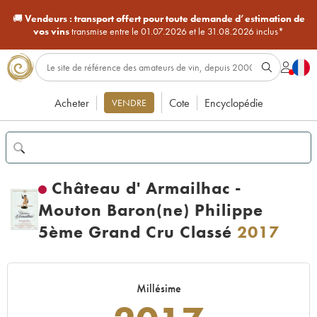
🚚
Vendeurs :
transport offert pour toute demande d’estimation de
vos vins
transmise entre le 01.07.2026 et le 31.08.2026 inclus*
Acheter
Cote
Encyclopédie
VENDRE
Château d' Armailhac -
Mouton Baron(ne) Philippe
5ème Grand Cru Classé
2017
Millésime