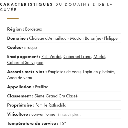
CARACTÉRISTIQUES
DU DOMAINE & DE LA
CUVÉE
Région :
Bordeaux
Domaine :
Château d'Armailhac - Mouton Baron(ne) Philippe
Couleur :
rouge
Encépagement :
Petit Verdot
,
Cabernet Franc
,
Merlot
,
Cabernet Sauvignon
Accords mets-vins :
Paupiettes de veau
,
Lapin en gibelotte
,
Axoa de veau
Appellation :
Pauillac
Classement :
5ème Grand Cru Classé
Propriétaire :
Famille Rothschild
Viticulture :
conventionnel
En savoir plus...
Température de service :
16°