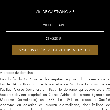
VIN DE GASTRONOMIE
VIN DE GARDE
CLASSIQUE
VOUS POSSÉDEZ UN VIN IDENTIQUE ?
A propos du domaine
Dès la fin du XVII° siècle, les registres signalent la présence de la
famille d’Armailhacq sur ce terroir situé au Nord de la commune de
Pauillac. Classé 5ème cru en 1855, le domaine qui couvre alors 70
hectares devient propriété du Comte Adrien de Ferrand (gendre de
Madame Darmailhacq) en 1878. En 1931 est créée la Société
Anonyme du domaine de Mouton d’Armailhacq, dont Philippe de
Rothschild devient d’abord actionnaire minoritaire, avant de racheter