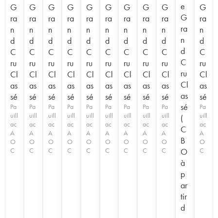
e
G
G
G
G
G
G
G
G
G
G
G
ra
ra
ra
ra
ra
ra
ra
ra
ra
ra
ra
n
n
n
n
n
n
n
n
n
n
n
d
d
d
d
d
d
d
d
d
d
d
C
C
C
C
C
C
C
C
C
C
C
ru
ru
ru
ru
ru
ru
ru
ru
ru
ru
ru
Cl
Cl
Cl
Cl
Cl
Cl
Cl
Cl
Cl
Cl
Cl
as
as
as
as
as
as
as
as
as
as
as
sé
sé
sé
sé
sé
sé
sé
sé
sé
sé
sé
Pa
Pa
Pa
Pa
Pa
Pa
Pa
Pa
Pa
Pa
uill
uill
uill
uill
uill
uill
uill
uill
uill
uill
(
ac
ac
ac
ac
ac
ac
ac
ac
ac
ac
C
A
A
A
A
A
A
A
A
A
A
B
O
O
O
O
O
O
O
O
O
O
C
C
C
C
C
C
C
C
C
O
C
à
p
ar
tir
d