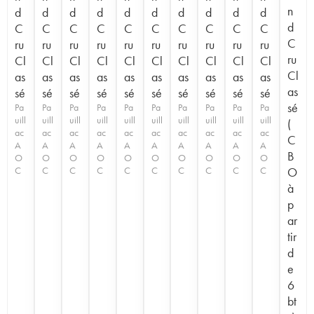
n
d
d
d
d
d
d
d
d
d
d
d
C
C
C
C
C
C
C
C
C
C
C
ru
ru
ru
ru
ru
ru
ru
ru
ru
ru
ru
Cl
Cl
Cl
Cl
Cl
Cl
Cl
Cl
Cl
Cl
Cl
as
as
as
as
as
as
as
as
as
as
as
sé
sé
sé
sé
sé
sé
sé
sé
sé
sé
sé
Pa
Pa
Pa
Pa
Pa
Pa
Pa
Pa
Pa
Pa
uill
uill
uill
uill
uill
uill
uill
uill
uill
uill
(
ac
ac
ac
ac
ac
ac
ac
ac
ac
ac
C
A
A
A
A
A
A
A
A
A
A
B
O
O
O
O
O
O
O
O
O
O
C
C
C
C
C
C
C
C
C
C
O
à
p
ar
tir
d
e
6
bt