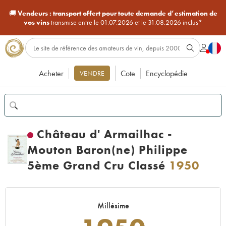
🚚
Vendeurs :
transport offert pour toute demande d’estimation de
vos vins
transmise entre le 01.07.2026 et le 31.08.2026 inclus*
Acheter
Cote
Encyclopédie
VENDRE
Château d' Armailhac -
Mouton Baron(ne) Philippe
5ème Grand Cru Classé
1950
Millésime