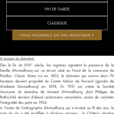
VIN DE GARDE
CLASSIQUE
VOUS POSSÉDEZ UN VIN IDENTIQUE ?
A propos du domaine
Dès la fin du XVII° siècle, les registres signalent la présence de la
famille d’Armailhacq sur ce terroir situé au Nord de la commune de
Pauillac. Classé 5ème cru en 1855, le domaine qui couvre alors 70
hectares devient propriété du Comte Adrien de Ferrand (gendre de
Madame Darmailhacq) en 1878. En 1931 est créée la Société
Anonyme du domaine de Mouton d’Armailhacq, dont Philippe de
Rothschild devient d’abord actionnaire minoritaire, avant de racheter
l’intégralité des parts en 1934.
A l’instar de l’orthographe d’Armailhacq qui a évolué au fil des ans, le
nom du vin a été modifiée à plusieurs reprises : le Château Mouton