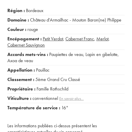
Région :
Bordeaux
Domaine :
Château d'Armailhac - Mouton Baron(ne) Philippe
Couleur :
rouge
Encépagement :
Petit Verdot
,
Cabernet Franc
,
Merlot
,
Cabernet Sauvignon
Accords mets-vins :
Paupiettes de veau
,
Lapin en gibelotte
,
Axoa de veau
Appellation :
Pauillac
Classement :
5ème Grand Cru Classé
Propriétaire :
Famille Rothschild
Viticulture :
conventionnel
En savoir plus...
Température de service :
16°
Les informations publiées ci-dessus présentent les
caractéristiques actuelles du vin concerné.