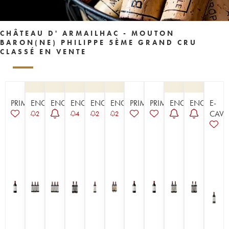
CHÂTEAU D' ARMAILHAC - MOUTON
BARON(NE) PHILIPPE 5ÈME GRAND CRU
CLASSÉ EN VENTE
PRIMEUR
ENCHÈRE
ENCHÈRE
ENCHÈRE
ENCHÈRE
ENCHÈRE
PRIMEUR
PRIMEUR
ENCHÈRE
ENCHÈRE
E-
CAVI
2
4
2
2