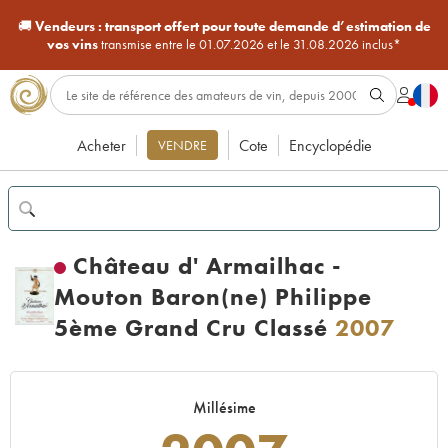
🚚
Vendeurs :
transport offert pour toute demande d’estimation de
vos vins
transmise entre le 01.07.2026 et le 31.08.2026 inclus*
Acheter
Cote
Encyclopédie
VENDRE
Château d' Armailhac -
Mouton Baron(ne) Philippe
5ème Grand Cru Classé
2007
Millésime