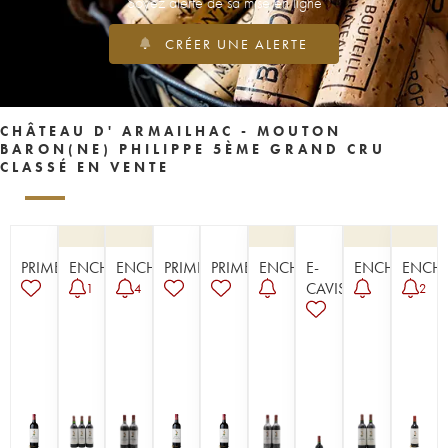
Soyez alerté de sa mise en ligne
CRÉER UNE ALERTE
CHÂTEAU D' ARMAILHAC - MOUTON
BARON(NE) PHILIPPE 5ÈME GRAND CRU
CLASSÉ EN VENTE
PRIMEUR
ENCHÈRE
ENCHÈRE
PRIMEUR
PRIMEUR
ENCHÈRE
E-
ENCHÈRE
ENCHÈ
CAVISTE
1
4
2