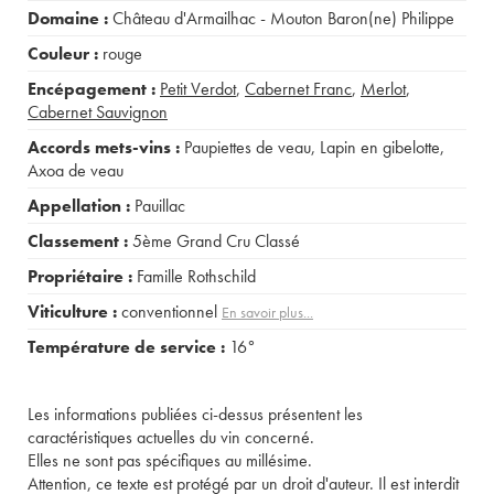
Domaine :
Château d'Armailhac - Mouton Baron(ne) Philippe
Couleur :
rouge
Encépagement :
Petit Verdot
,
Cabernet Franc
,
Merlot
,
Cabernet Sauvignon
Accords mets-vins :
Paupiettes de veau
,
Lapin en gibelotte
,
Axoa de veau
Appellation :
Pauillac
Classement :
5ème Grand Cru Classé
Propriétaire :
Famille Rothschild
Viticulture :
conventionnel
En savoir plus...
Température de service :
16°
Les informations publiées ci-dessus présentent les
caractéristiques actuelles du vin concerné.
Elles ne sont pas spécifiques au millésime.
Attention, ce texte est protégé par un droit d'auteur. Il est interdit