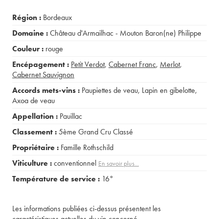
Région :
Bordeaux
Domaine :
Château d'Armailhac - Mouton Baron(ne) Philippe
Couleur :
rouge
Encépagement :
Petit Verdot
,
Cabernet Franc
,
Merlot
,
Cabernet Sauvignon
Accords mets-vins :
Paupiettes de veau
,
Lapin en gibelotte
,
Axoa de veau
Appellation :
Pauillac
Classement :
5ème Grand Cru Classé
Propriétaire :
Famille Rothschild
Viticulture :
conventionnel
En savoir plus...
Température de service :
16°
Les informations publiées ci-dessus présentent les
caractéristiques actuelles du vin concerné.