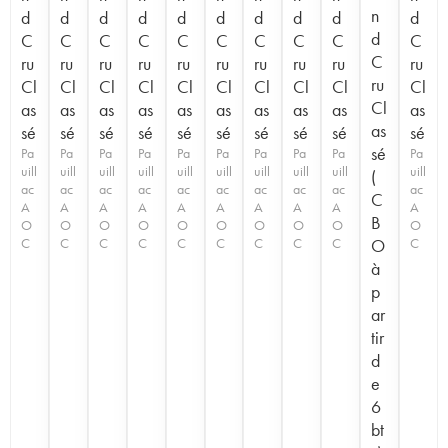
n
d
d
d
d
d
d
d
d
d
d
d
C
C
C
C
C
C
C
C
C
C
C
ru
ru
ru
ru
ru
ru
ru
ru
ru
ru
ru
Cl
Cl
Cl
Cl
Cl
Cl
Cl
Cl
Cl
Cl
Cl
as
as
as
as
as
as
as
as
as
as
as
sé
sé
sé
sé
sé
sé
sé
sé
sé
sé
sé
Pa
Pa
Pa
Pa
Pa
Pa
Pa
Pa
Pa
Pa
uill
uill
uill
uill
uill
uill
uill
uill
uill
uill
(
ac
ac
ac
ac
ac
ac
ac
ac
ac
ac
C
A
A
A
A
A
A
A
A
A
A
B
O
O
O
O
O
O
O
O
O
O
C
C
C
C
C
C
C
C
C
O
C
à
p
ar
tir
d
e
6
bt