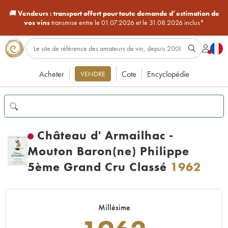
🚚
Vendeurs :
transport offert pour toute demande d’estimation de
vos vins
transmise entre le 01.07.2026 et le 31.08.2026 inclus*
Acheter
Cote
Encyclopédie
VENDRE
Château d' Armailhac -
Mouton Baron(ne) Philippe
5ème Grand Cru Classé
1962
Millésime