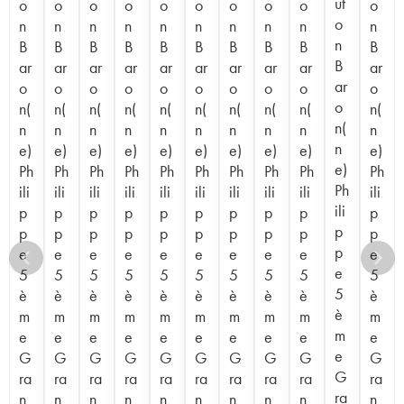
ut
o
o
o
o
o
o
o
o
o
o
o
n
n
n
n
n
n
n
n
n
n
n
B
B
B
B
B
B
B
B
B
B
B
ar
ar
ar
ar
ar
ar
ar
ar
ar
ar
ar
o
o
o
o
o
o
o
o
o
o
o
n(
n(
n(
n(
n(
n(
n(
n(
n(
n(
n(
n
n
n
n
n
n
n
n
n
n
n
e)
e)
e)
e)
e)
e)
e)
e)
e)
e)
e)
Ph
Ph
Ph
Ph
Ph
Ph
Ph
Ph
Ph
Ph
Ph
ili
ili
ili
ili
ili
ili
ili
ili
ili
ili
ili
p
p
p
p
p
p
p
p
p
p
p
p
p
p
p
p
p
p
p
p
p
p
e
e
e
e
e
e
e
e
e
e
e
5
5
5
5
5
5
5
5
5
5
5
è
è
è
è
è
è
è
è
è
è
è
m
m
m
m
m
m
m
m
m
m
m
e
e
e
e
e
e
e
e
e
e
e
G
G
G
G
G
G
G
G
G
G
G
ra
ra
ra
ra
ra
ra
ra
ra
ra
ra
ra
n
n
n
n
n
n
n
n
n
n