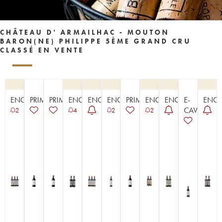
CHÂTEAU D' ARMAILHAC - MOUTON
BARON(NE) PHILIPPE 5ÈME GRAND CRU
CLASSÉ EN VENTE
ENCHÈRE
PRIMEUR
PRIMEUR
ENCHÈRE
ENCHÈRE
ENCHÈRE
PRIMEUR
ENCHÈRE
ENCHÈRE
E-
ENCH
CAVISTE
2
4
2
2