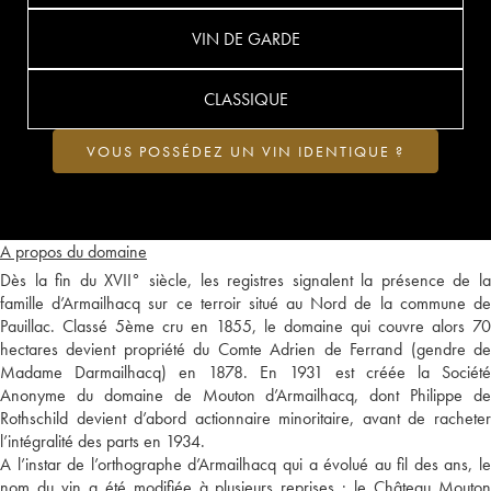
VIN DE GARDE
CLASSIQUE
VOUS POSSÉDEZ UN VIN IDENTIQUE ?
A propos du domaine
Dès la fin du XVII° siècle, les registres signalent la présence de la
famille d’Armailhacq sur ce terroir situé au Nord de la commune de
Pauillac. Classé 5ème cru en 1855, le domaine qui couvre alors 70
hectares devient propriété du Comte Adrien de Ferrand (gendre de
Madame Darmailhacq) en 1878. En 1931 est créée la Société
Anonyme du domaine de Mouton d’Armailhacq, dont Philippe de
Rothschild devient d’abord actionnaire minoritaire, avant de racheter
l’intégralité des parts en 1934.
A l’instar de l’orthographe d’Armailhacq qui a évolué au fil des ans, le
nom du vin a été modifiée à plusieurs reprises : le Château Mouton