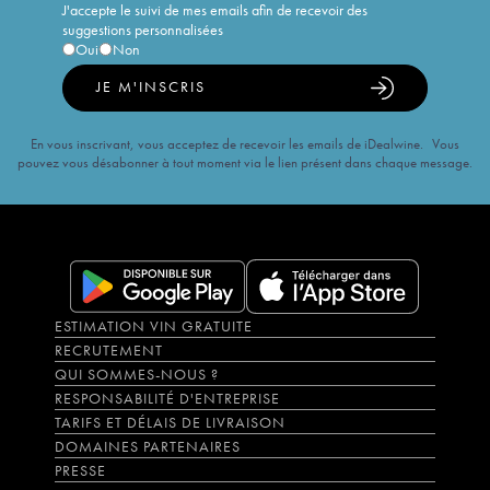
J'accepte le suivi de mes emails afin de recevoir des
suggestions personnalisées
Oui
Non
JE M'INSCRIS
En vous inscrivant, vous acceptez de recevoir les emails de iDealwine. Vous
pouvez vous désabonner à tout moment via le lien présent dans chaque message.
ESTIMATION VIN GRATUITE
RECRUTEMENT
QUI SOMMES-NOUS ?
RESPONSABILITÉ D'ENTREPRISE
TARIFS ET DÉLAIS DE LIVRAISON
DOMAINES PARTENAIRES
PRESSE