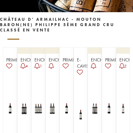
CHÂTEAU D' ARMAILHAC - MOUTON
BARON(NE) PHILIPPE 5ÈME GRAND CRU
CLASSÉ EN VENTE
PRIMEUR
ENCHÈRE
ENCHÈRE
ENCHÈRE
PRIMEUR
E-
ENCHÈRE
PRIMEUR
ENCHÈ
CAVISTE
4
1
2