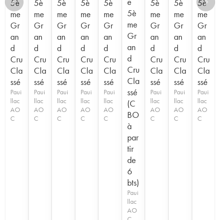
e
5è
5è
5è
5è
5è
5è
5è
5è
5è
me
me
me
me
me
me
me
me
me
Gr
Gr
Gr
Gr
Gr
Gr
Gr
Gr
Gr
an
an
an
an
an
an
an
an
an
d
d
d
d
d
d
d
d
d
Cru
Cru
Cru
Cru
Cru
Cru
Cru
Cru
Cru
Cla
Cla
Cla
Cla
Cla
Cla
Cla
Cla
Cla
ssé
ssé
ssé
ssé
ssé
ssé
ssé
ssé
ssé
Paui
Paui
Paui
Paui
Paui
Paui
Paui
Paui
llac
llac
llac
llac
llac
llac
llac
llac
(C
AO
AO
AO
AO
AO
AO
AO
AO
BO
C
C
C
C
C
C
C
C
à
par
tir
de
6
bts)
Paui
llac
AO
C