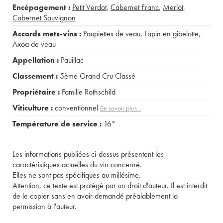
Encépagement :
Petit Verdot
,
Cabernet Franc
,
Merlot
,
Cabernet Sauvignon
Accords mets-vins :
Paupiettes de veau
,
Lapin en gibelotte
,
Axoa de veau
Appellation :
Pauillac
Classement :
5ème Grand Cru Classé
Propriétaire :
Famille Rothschild
Viticulture :
conventionnel
En savoir plus...
Température de service :
16°
Les informations publiées ci-dessus présentent les
caractéristiques actuelles du vin concerné.
Elles ne sont pas spécifiques au millésime.
Attention, ce texte est protégé par un droit d'auteur. Il est interdit
de le copier sans en avoir demandé préalablement la
permission à l'auteur.