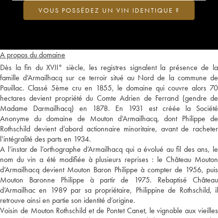
VOUS POSSÉDEZ UN VIN IDENTIQUE ?
A propos du domaine
Dès la fin du XVII° siècle, les registres signalent la présence de la
famille d’Armailhacq sur ce terroir situé au Nord de la commune de
Pauillac. Classé 5ème cru en 1855, le domaine qui couvre alors 70
hectares devient propriété du Comte Adrien de Ferrand (gendre de
Madame Darmailhacq) en 1878. En 1931 est créée la Société
Anonyme du domaine de Mouton d’Armailhacq, dont Philippe de
Rothschild devient d’abord actionnaire minoritaire, avant de racheter
l’intégralité des parts en 1934.
A l’instar de l’orthographe d’Armailhacq qui a évolué au fil des ans, le
nom du vin a été modifiée à plusieurs reprises : le Château Mouton
d’Armailhacq devient Mouton Baron Philippe à compter de 1956, puis
Mouton Baronne Philippe à partir de 1975. Rebaptisé Château
d’Armailhac en 1989 par sa propriétaire, Philippine de Rothschild, il
retrouve ainsi en partie son identité d’origine.
Voisin de Mouton Rothschild et de Pontet Canet, le vignoble aux vieilles