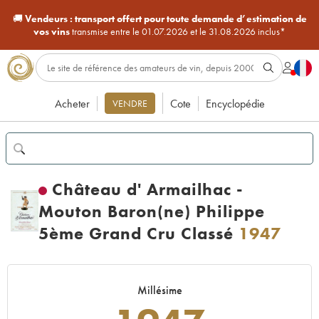
🚚
Vendeurs :
transport offert pour toute demande d’estimation de
vos vins
transmise entre le 01.07.2026 et le 31.08.2026 inclus*
Acheter
Cote
Encyclopédie
VENDRE
Château d' Armailhac -
Mouton Baron(ne) Philippe
5ème Grand Cru Classé
1947
Millésime