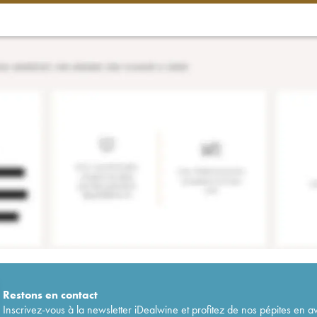
Restons en
contact
Inscrivez-vous à la newsletter iDealwine et profitez de nos pépites en a