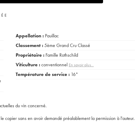
VÉE
Appellation :
Pauillac
Classement :
5ème Grand Cru Classé
Propriétaire :
Famille Rothschild
Viticulture :
conventionnel
En savoir plus...
Température de service :
16°
a
actuelles du vin concerné.
t de le copier sans en avoir demandé préalablement la permission à l'auteur.