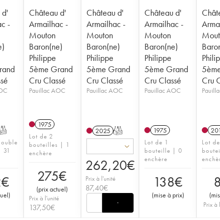
 d'
Château d'
Château d'
Château d'
Chât
c -
Armailhac -
Armailhac -
Armailhac -
Armai
Mouton
Mouton
Mouton
Mout
e)
Baron(ne)
Baron(ne)
Baron(ne)
Baro
Philippe
Philippe
Philippe
Phili
rand
5ème Grand
5ème Grand
5ème Grand
5ème
ssé
Cru Classé
Cru Classé
Cru Classé
Cru 
AOC
Pauillac AOC
Pauillac AOC
Pauillac AOC
Pauil
1975
T
1975
20
2025
T
Lot de 2
double
Lot de 1
Lot d
bouteilles | 1
 31
bouteille | 0
boutei
enchère
enchère
enchè
262,20
€
275
€
2
€
138
€
Prix à l'unité
87,40
€
(
prix actuel
)
tuel
)
(
mise à prix
)
(
mis
Prix à l'unité
Prix à 
137,50
€