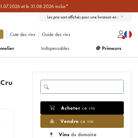
01.07.2026 et le 31.08.2026 inclus*
Les prix sont affichés pour une livraison en :
Cote des vins
Guide des vins
melier
Indispensables
🍇 Primeurs
 Cru
Acheter
ce vin
Vendre
ce vin
Vins
du domaine