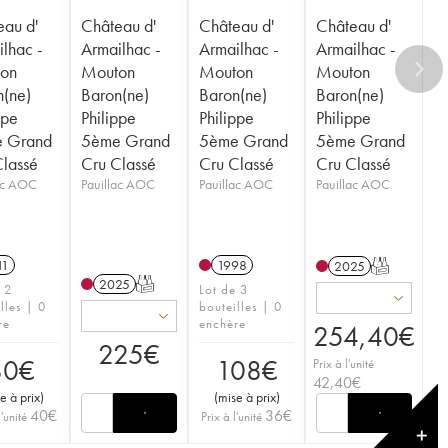
eau d'
Château d'
Château d'
Château d'
lhac -
Armailhac -
Armailhac -
Armailhac -
on
Mouton
Mouton
Mouton
n(ne)
Baron(ne)
Baron(ne)
Baron(ne)
ppe
Philippe
Philippe
Philippe
 Grand
5ème Grand
5ème Grand
5ème Grand
Classé
Cru Classé
Cru Classé
Cru Classé
lac AOC
Pauillac AOC
Pauillac AOC
Pauillac AOC
11
1998
2025
T
2025
T
e 2
Lot de 3
lles | 0
bouteilles | 0
re
enchère
254,40
€
225
€
80
€
108
€
Prix à l'unité
42,40
€
e à prix
)
(
mise à prix
)
40
€
36
€
l'unité
Prix à l'unité
✕