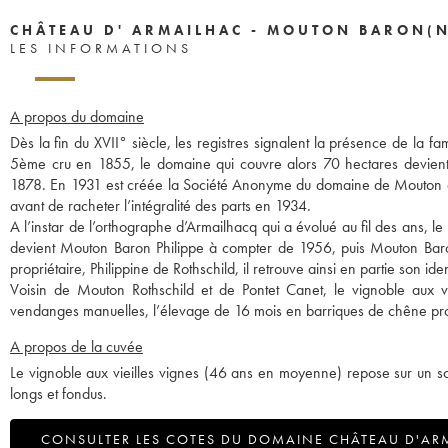
CHÂTEAU D' ARMAILHAC - MOUTON BARON(N
LES INFORMATIONS
A propos du domaine
Dès la fin du XVII° siècle, les registres signalent la présence de la f
5ème cru en 1855, le domaine qui couvre alors 70 hectares devie
1878. En 1931 est créée la Société Anonyme du domaine de Mouton d’Ar
avant de racheter l’intégralité des parts en 1934.
A l’instar de l’orthographe d’Armailhacq qui a évolué au fil des ans, 
devient Mouton Baron Philippe à compter de 1956, puis Mouton Baro
propriétaire, Philippine de Rothschild, il retrouve ainsi en partie son iden
Voisin de Mouton Rothschild et de Pontet Canet, le vignoble aux 
vendanges manuelles, l’élevage de 16 mois en barriques de chêne produi
A propos de la cuvée
Le vignoble aux vieilles vignes (46 ans en moyenne) repose sur un sol
longs et fondus.
CONSULTER LES COTES DU DOMAINE CHÂTEAU D'ARM