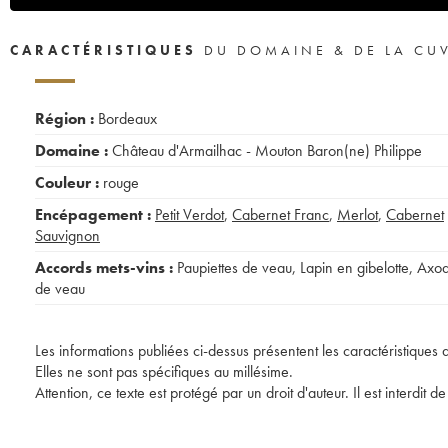
CARACTÉRISTIQUES
DU DOMAINE & DE LA CU
Région :
Bordeaux
Domaine :
Château d'Armailhac - Mouton Baron(ne) Philippe
Couleur :
rouge
Encépagement :
Petit Verdot
,
Cabernet Franc
,
Merlot
,
Cabernet
Sauvignon
Accords mets-vins :
Paupiettes de veau
,
Lapin en gibelotte
,
Axo
de veau
Les informations publiées ci-dessus présentent les caractéristiques 
Elles ne sont pas spécifiques au millésime.
Attention, ce texte est protégé par un droit d'auteur. Il est interdi