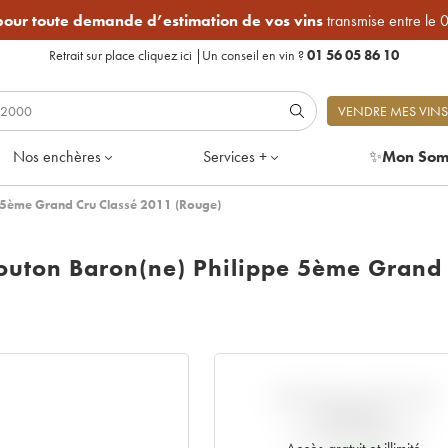
 pour toute demande d’estimation de vos vins
transmise entre le 
Retrait sur place
cliquez ici
|
Un conseil en vin ?
01 56 05 86 10
VENDRE MES VINS
Nos enchères
Services +
✨
Mon Som
e 5ème Grand Cru Classé 2011 (Rouge)
outon Baron(ne) Philippe 5ème Grand
VARIATION COTE PAR
RAPPORT
AU PRIX PRIMEUR