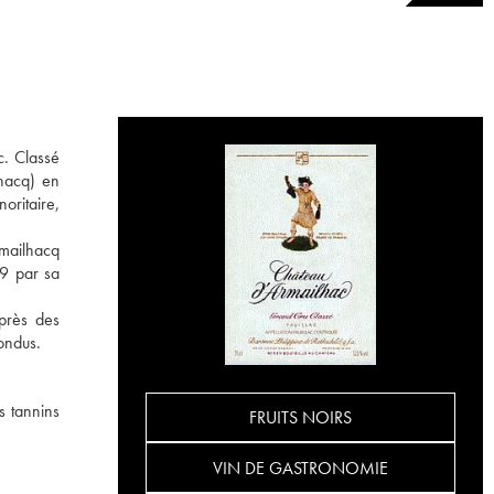
c. Classé
hacq) en
oritaire,
rmailhacq
89 par sa
près des
ondus.
s tannins
FRUITS NOIRS
VIN DE GASTRONOMIE