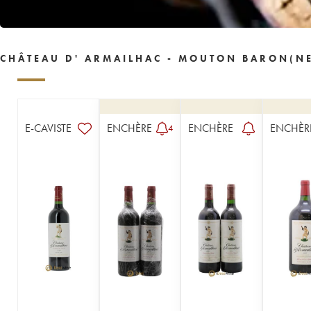
1956
1955
1954
1953
1952
1950
1949
1948
1947
1946
1945
1944
1943
1941
1939
CHÂTEAU D' ARMAILHAC - MOUTON BARON(NE
1938
1937
1934
1929
1928
1921
----
E-CAVISTE
ENCHÈRE
ENCHÈRE
ENCHÈR
4