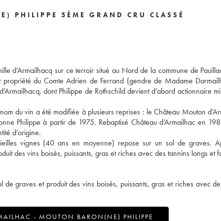
E) PHILIPPE 5ÈME GRAND CRU CLASSÉ
amille d’Armailhacq sur ce terroir situé au Nord de la commune de Pauilla
nt propriété du Comte Adrien de Ferrand (gendre de Madame Darmail
mailhacq, dont Philippe de Rothschild devient d’abord actionnaire min
le nom du vin a été modifiée à plusieurs reprises : le Château Mouton d’A
nne Philippe à partir de 1975. Rebaptisé Château d’Armailhac en 19
tité d’origine.
vieilles vignes (40 ans en moyenne) repose sur un sol de graves. A
t des vins boisés, puissants, gras et riches avec des tannins longs et f
 de graves et produit des vins boisés, puissants, gras et riches avec de
AILHAC - MOUTON BARON(NE) PHILIPPE