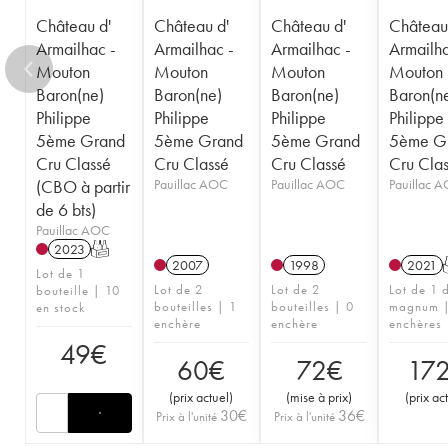
Château d'
Château d'
Château d'
Château
Armailhac -
Armailhac -
Armailhac -
Armailha
Mouton
Mouton
Mouton
Mouton
Baron(ne)
Baron(ne)
Baron(ne)
Baron(n
Philippe
Philippe
Philippe
Philippe
5ème Grand
5ème Grand
5ème Grand
5ème G
Cru Classé
Cru Classé
Cru Classé
Cru Cla
(CBO à partir
Pauillac AOC
Pauillac AOC
Pauillac 
de 6 bts)
Pauillac AOC
2023
T
2007
1998
2021
Lot de 1
Lot de 2
Lot de 2
Lot de 1 
bouteille | 10
bouteilles | 1
bouteilles | 0
magnum |
en stock
enchère
enchère
enchères
49
€
60
€
72
€
17
(
prix actuel
)
(
mise à prix
)
(
prix ac
30
€
36
€
Prix à l'unité
Prix à l'unité