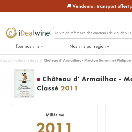
🚚
Vendeurs :
transport offert
Tous nos vins
Nos vins par région
Accueil
/
Recherche de cote
/
Château d' Armailhac - Mouton Baron(ne) Philipp
Château d' Armailhac - M
Classé
2011
Millésime
2011