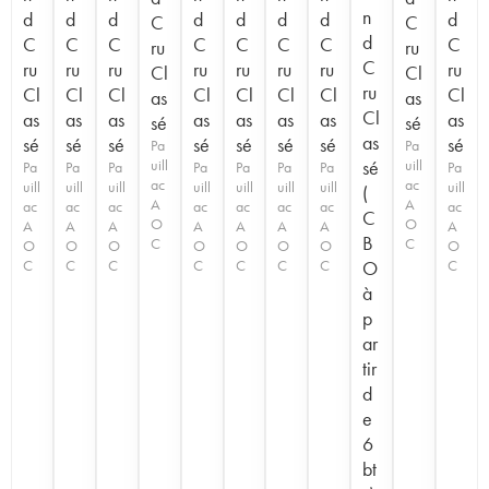
n
d
d
d
d
d
d
d
d
C
C
d
C
C
C
C
C
C
C
C
ru
ru
C
ru
ru
ru
ru
ru
ru
ru
ru
Cl
Cl
ru
Cl
Cl
Cl
Cl
Cl
Cl
Cl
Cl
as
as
Cl
as
as
as
as
as
as
as
as
sé
sé
as
sé
sé
sé
sé
sé
sé
sé
sé
Pa
Pa
uill
sé
uill
Pa
Pa
Pa
Pa
Pa
Pa
Pa
Pa
ac
ac
uill
uill
uill
uill
uill
uill
uill
uill
(
A
A
ac
ac
ac
ac
ac
ac
ac
ac
C
O
O
A
A
A
A
A
A
A
A
B
C
C
O
O
O
O
O
O
O
O
C
C
C
C
C
C
C
O
C
à
p
ar
tir
d
e
6
bt