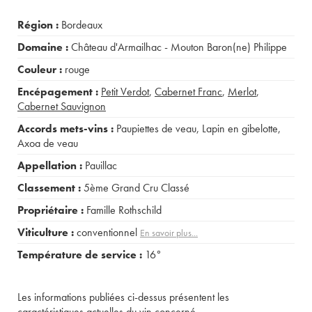
Région :
Bordeaux
Domaine :
Château d'Armailhac - Mouton Baron(ne) Philippe
Couleur :
rouge
Encépagement :
Petit Verdot
,
Cabernet Franc
,
Merlot
,
Cabernet Sauvignon
Accords mets-vins :
Paupiettes de veau
,
Lapin en gibelotte
,
Axoa de veau
Appellation :
Pauillac
Classement :
5ème Grand Cru Classé
Propriétaire :
Famille Rothschild
Viticulture :
conventionnel
En savoir plus...
Température de service :
16°
Les informations publiées ci-dessus présentent les
caractéristiques actuelles du vin concerné.