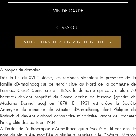
VIN DE GARDE
CLASSIQUE
VOUS POSSÉDEZ UN VIN IDENTIQUE ?
A propos du domaine
Dès la fin du XVII° siècle, les registres signalent la présence de la
famille d’Armailhacq sur ce terroir situé au Nord de la commune de
Pauillac. Classé 5ème cru en 1855, le domaine qui couvre alors 70
hectares devient propriété du Comte Adrien de Ferrand (gendre de
Madame Darmailhacq) en 1878. En 1931 est créée la Société
Anonyme du domaine de Mouton d’Armailhacq, dont Philippe de
Rothschild devient d’abord actionnaire minoritaire, avant de racheter
l’intégralité des parts en 1934.
A l’instar de l’orthographe d’Armailhacq qui a évolué au fil des ans, le
nom du vin a été modifiée à plusieurs reprises : le Château Mouton