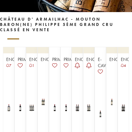
CHÂTEAU D' ARMAILHAC - MOUTON
BARON(NE) PHILIPPE 5ÈME GRAND CRU
CLASSÉ EN VENTE
ENCHÈRE
PRIMEUR
ENCHÈRE
ENCHÈRE
PRIMEUR
PRIMEUR
ENCHÈRE
ENCHÈRE
E-
ENCHÈRE
ENCH
CAVISTE
7
1
4