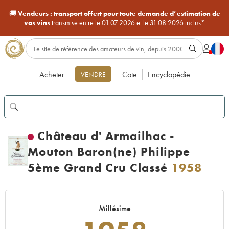
🚚
Vendeurs :
transport offert pour toute demande d’estimation de
vos vins
transmise entre le 01.07.2026 et le 31.08.2026 inclus*
Acheter
Cote
Encyclopédie
VENDRE
Château d' Armailhac -
Mouton Baron(ne) Philippe
5ème Grand Cru Classé
1958
Millésime