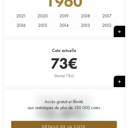
1960
2021
2020
2019
2018
2017
2016
2015
2014
2013
2012
2011
2010
2009
2008
2007
2006
2005
2004
2003
2002
Cote actuelle
2001
2000
1999
1998
1997
73
€
1996
1995
1994
1993
1992
1991
1990
1989
1988
1987
(format 75cl)
+
1986
1985
1984
1983
1982
1981
1980
1979
1978
1977
Tendance actuelle de la cote
1976
1975
1974
1973
1972
Accès gratuit et illimité
+2.4%
aux statistiques de plus de 150 000 cotes
1971
1970
1969
1968
1967
1966
1965
1964
1963
1962
Tendance à la hausse du millésime 1960 en 2026 par rapport à
DÉTAILS DE LA COTE