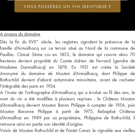
VOUS POSSÉDEZ UN VIN IDENTIQUE ?
A propos du domaine
Dès la fin du XVII° siècle, les registres signalent la présence de la
famille d’Armailhacq sur ce terroir situé au Nord de la commune de
Pauillac. Classé 5ème cru en 1855, le domaine qui couvre alors 70
hectares devient propriété du Comte Adrien de Ferrand (gendre de
Madame Darmailhacq) en 1878. En 1931 est créée la Société
Anonyme du domaine de Mouton d’Armailhacq, dont Philippe de
Rothschild devient d’abord actionnaire minoritaire, avant de racheter
l’intégralité des parts en 1934.
A l’instar de l’orthographe d’Armailhacq qui a évolué au fil des ans, le
nom du vin a été modifiée à plusieurs reprises : le Château Mouton
d’Armailhacq devient Mouton Baron Philippe à compter de 1956, puis
Mouton Baronne Philippe à partir de 1975. Rebaptisé Château
d’Armailhac en 1989 par sa propriétaire, Philippine de Rothschild, il
retrouve ainsi en partie son identité d’origine.
Voisin de Mouton Rothschild et de Pontet Canet, le vignoble aux vieilles