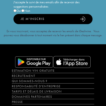
J'accepte le suivi de mes emails afin de recevoir des
suggestions personnalisées
Oui
Non
JE M'INSCRIS
En vous inscrivant, vous acceptez de recevoir les emails de iDealwine. Vous
pouvez vous désabonner à tout moment via le lien présent dans chaque message.
ESTIMATION VIN GRATUITE
RECRUTEMENT
QUI SOMMES-NOUS ?
RESPONSABILITÉ D'ENTREPRISE
TARIFS ET DÉLAIS DE LIVRAISON
DOMAINES PARTENAIRES
PRESSE