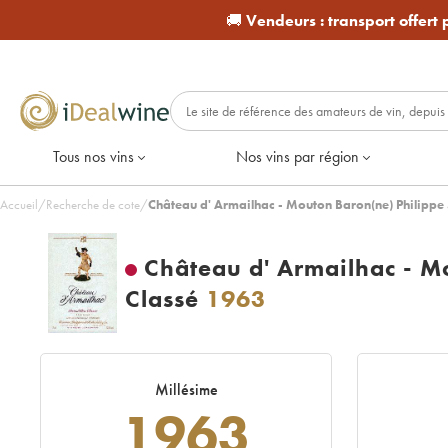
🚚
Vendeurs :
transport offert
Tous nos vins
Nos vins par région
Accueil
/
Recherche de cote
/
Château d' Armailhac - Mouton Baron(ne) Philipp
Château d' Armailhac - M
Classé
1963
Millésime
1963