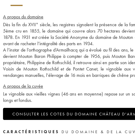
A propos du domaine
Dès la fin du XVII° siècle, les registres signalent la présence de la f
5ème cru en 1855, le domaine qui couvre alors 70 hectares devie
1878. En 1931 est créée la Société Anonyme du domaine de Mouton d’Ar
avant de racheter l’intégralité des parts en 1934.
A l’instar de l’orthographe d’Armailhacq qui a évolué au fil des ans, 
devient Mouton Baron Philippe à compter de 1956, puis Mouton Baro
propriétaire, Philippine de Rothschild, il retrouve ainsi en partie son iden
Voisin de Mouton Rothschild et de Pontet Canet, le vignoble aux 
vendanges manuelles, l’élevage de 16 mois en barriques de chêne produi
A propos de la cuvée
Le vignoble aux vieilles vignes (46 ans en moyenne) repose sur un sol
longs et fondus.
CONSULTER LES COTES DU DOMAINE CHÂTEAU D'ARM
CARACTÉRISTIQUES
DU DOMAINE & DE LA CU