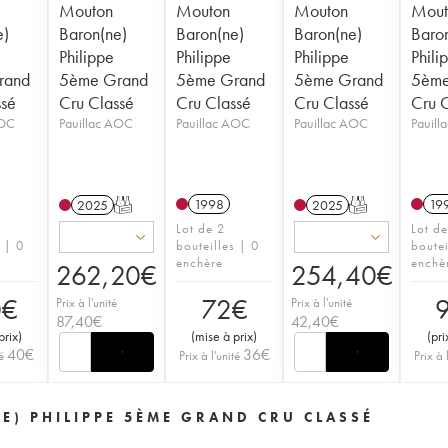
Mouton
Mouton
Mouton
Mout
e)
Baron(ne)
Baron(ne)
Baron(ne)
Baro
Philippe
Philippe
Philippe
Phili
rand
5ème Grand
5ème Grand
5ème Grand
5ème
ssé
Cru Classé
Cru Classé
Cru Classé
Cru 
AOC
Pauillac AOC
Pauillac AOC
Pauillac AOC
Pauil
1998
19
2025
T
2025
T
Lot de 2
Lot d
s | 0
bouteilles | 0
boutei
enchère
enchè
262,20
€
254,40
€
0
€
72
€
Prix à l'unité
Prix à l'unité
87,40
€
42,40
€
prix
)
(
mise à prix
)
(
pri
40
€
36
€
é
Prix à l'unité
Prix à 
E) PHILIPPE 5ÈME GRAND CRU CLASSÉ