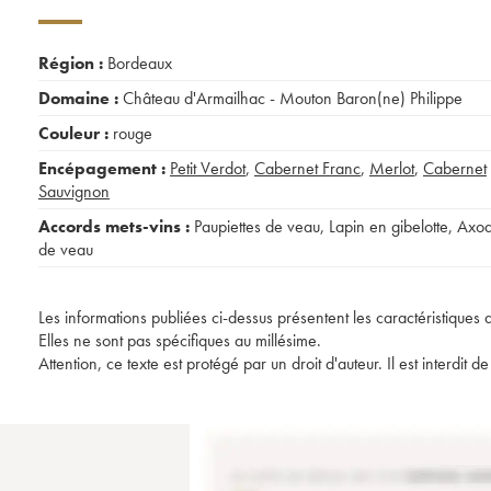
Région :
Bordeaux
Domaine :
Château d'Armailhac - Mouton Baron(ne) Philippe
Couleur :
rouge
Encépagement :
Petit Verdot
,
Cabernet Franc
,
Merlot
,
Cabernet
Sauvignon
Accords mets-vins :
Paupiettes de veau
,
Lapin en gibelotte
,
Axo
de veau
Les informations publiées ci-dessus présentent les caractéristiques 
Elles ne sont pas spécifiques au millésime.
Attention, ce texte est protégé par un droit d'auteur. Il est interdi