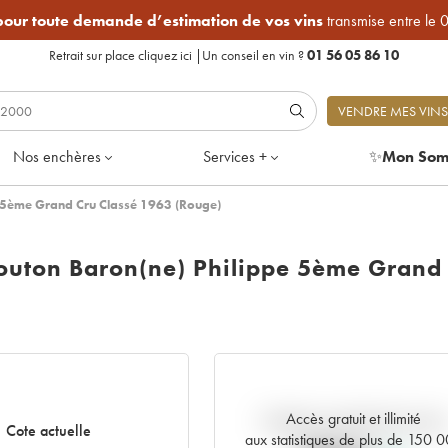
 pour toute demande d’estimation de vos vins
transmise entre le 
Retrait sur place
cliquez ici
|
Un conseil en vin ?
01 56 05 86 10
VENDRE MES VINS
Nos enchères
Services +
✨
Mon Som
e 5ème Grand Cru Classé 1963 (Rouge)
outon Baron(ne) Philippe 5ème Grand
Accès gratuit et illimité
Tendance actuelle de la cote
Cote actuelle
aux statistiques de plus de 150 