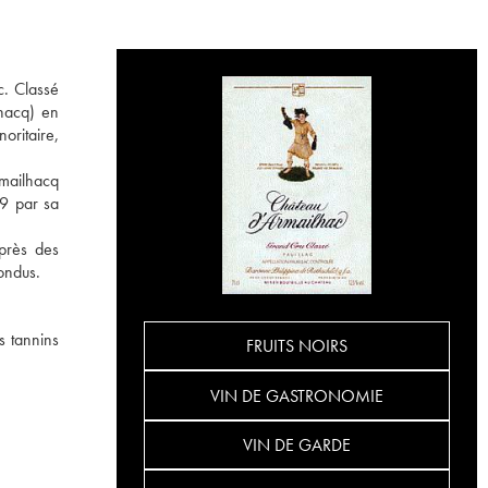
c. Classé
hacq) en
oritaire,
rmailhacq
89 par sa
près des
ondus.
s tannins
FRUITS NOIRS
VIN DE GASTRONOMIE
VIN DE GARDE