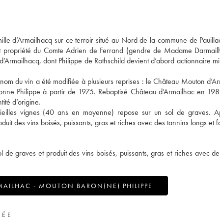
amille d’Armailhacq sur ce terroir situé au Nord de la commune de Pauilla
nt propriété du Comte Adrien de Ferrand (gendre de Madame Darmail
mailhacq, dont Philippe de Rothschild devient d’abord actionnaire min
le nom du vin a été modifiée à plusieurs reprises : le Château Mouton d’A
nne Philippe à partir de 1975. Rebaptisé Château d’Armailhac en 19
tité d’origine.
vieilles vignes (40 ans en moyenne) repose sur un sol de graves. A
t des vins boisés, puissants, gras et riches avec des tannins longs et f
 de graves et produit des vins boisés, puissants, gras et riches avec de
AILHAC - MOUTON BARON(NE) PHILIPPE
VÉE