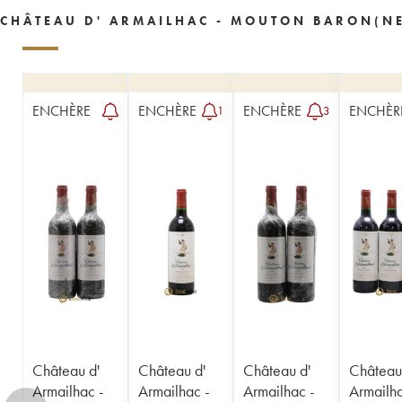
1956
1955
1954
1953
1952
CHÂTEAU D' ARMAILHAC - MOUTON BARON(NE
1950
1949
1948
1947
1946
1945
1944
1943
1941
1939
1938
1937
1934
1929
1928
ENCHÈRE
ENCHÈRE
ENCHÈRE
ENCHÈR
1
3
1921
----
Château d'
Château d'
Château d'
Château
Armailhac -
Armailhac -
Armailhac -
Armailha