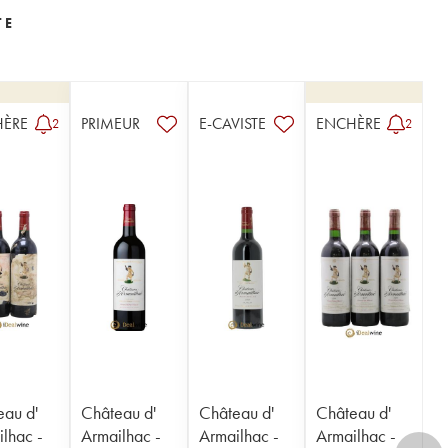
TE
HÈRE
PRIMEUR
E-CAVISTE
ENCHÈRE
2
2
eau d'
Château d'
Château d'
Château d'
lhac -
Armailhac -
Armailhac -
Armailhac -