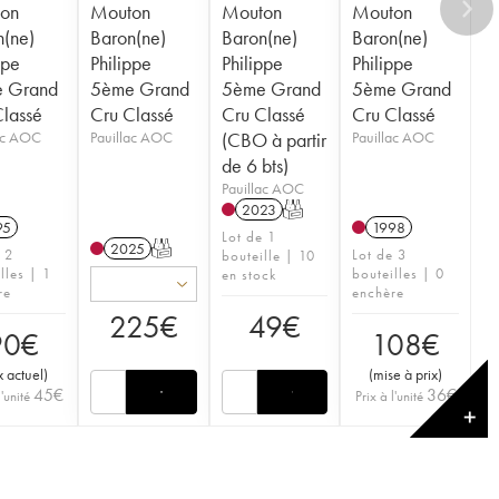
on
Mouton
Mouton
Mouton
n(ne)
Baron(ne)
Baron(ne)
Baron(ne)
ppe
Philippe
Philippe
Philippe
 Grand
5ème Grand
5ème Grand
5ème Grand
Classé
Cru Classé
Cru Classé
Cru Classé
lac AOC
Pauillac AOC
(CBO à partir
Pauillac AOC
de 6 bts)
Pauillac AOC
2023
T
95
1998
Lot de 1
2025
T
e 2
Lot de 3
bouteille | 10
lles | 1
bouteilles | 0
en stock
re
enchère
225
€
49
€
90
€
108
€
x actuel
)
(
mise à prix
)
45
€
36
€
l'unité
Prix à l'unité
✕