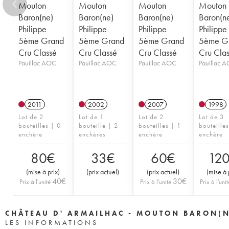
Mouton
Mouton
Mouton
Mouton
Baron(ne)
Baron(ne)
Baron(ne)
Baron(n
Philippe
Philippe
Philippe
Philippe
5ème Grand
5ème Grand
5ème Grand
5ème G
Cru Classé
Cru Classé
Cru Classé
Cru Cla
Pauillac AOC
Pauillac AOC
Pauillac AOC
Pauillac 
2011
2002
2007
1998
Lot de 2
Lot de 1
Lot de 2
Lot de 3
bouteilles | 0
bouteille | 2
bouteilles | 1
bouteille
enchère
enchères
enchère
enchère
80
€
33
€
60
€
12
(
mise à prix
)
(
prix actuel
)
(
prix actuel
)
(
mise à 
40
€
30
€
Prix à l'unité
Prix à l'unité
Prix à l'unit
CHÂTEAU D' ARMAILHAC - MOUTON BARON(N
LES INFORMATIONS