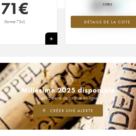
0%
71
€
cotes
Tendance à la hausse du millésime
(format 75cl)
DÉTAILS DE LA COTE
1963 en 2026 par rapport à 2025
+
PRIMEURS
Millésime 2025 disponible
Soyez alerté de sa mise en ligne
CRÉER UNE ALERTE