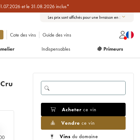
01.07.2026 et le 31.08.2026 inclus*
Les prix sont affichés pour une livraison en :
Cote des vins
Guide des vins
melier
Indispensables
🍇 Primeurs
 Cru
Acheter
ce vin
Vendre
ce vin
Vins
du domaine
000