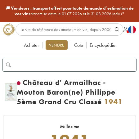
🚚
Vendeurs :
transport offert pour toute demande d’estimation de
vos vins
transmise entre le 01.07.2026 et le 31.08.2026 inclus*
Acheter
Cote
Encyclopédie
VENDRE
Château d' Armailhac -
Mouton Baron(ne) Philippe
5ème Grand Cru Classé
1941
Millésime