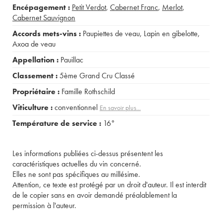
Encépagement :
Petit Verdot
,
Cabernet Franc
,
Merlot
,
Cabernet Sauvignon
Accords mets-vins :
Paupiettes de veau
,
Lapin en gibelotte
,
Axoa de veau
Appellation :
Pauillac
Classement :
5ème Grand Cru Classé
Propriétaire :
Famille Rothschild
Viticulture :
conventionnel
En savoir plus...
Température de service :
16°
Les informations publiées ci-dessus présentent les
caractéristiques actuelles du vin concerné.
Elles ne sont pas spécifiques au millésime.
Attention, ce texte est protégé par un droit d'auteur. Il est interdit
de le copier sans en avoir demandé préalablement la
permission à l'auteur.