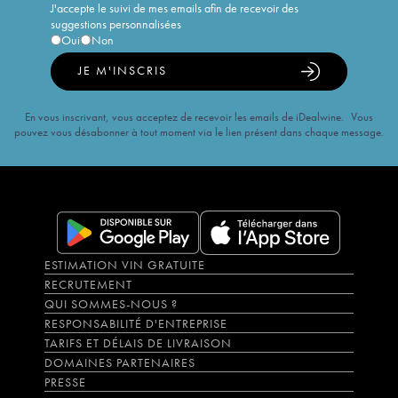
J'accepte le suivi de mes emails afin de recevoir des
suggestions personnalisées
Oui
Non
JE M'INSCRIS
En vous inscrivant, vous acceptez de recevoir les emails de iDealwine. Vous
pouvez vous désabonner à tout moment via le lien présent dans chaque message.
ESTIMATION VIN GRATUITE
RECRUTEMENT
QUI SOMMES-NOUS ?
RESPONSABILITÉ D'ENTREPRISE
TARIFS ET DÉLAIS DE LIVRAISON
DOMAINES PARTENAIRES
PRESSE