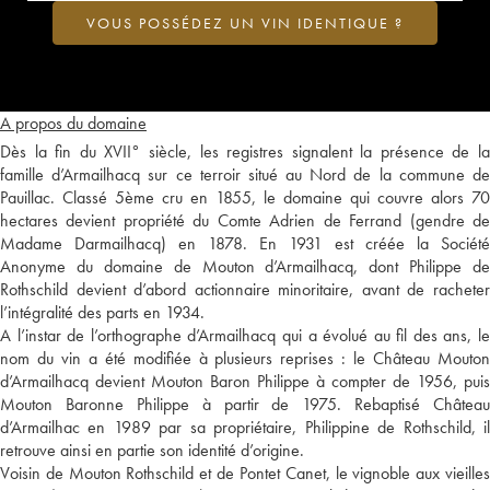
VOUS POSSÉDEZ UN VIN IDENTIQUE ?
A propos du domaine
Dès la fin du XVII° siècle, les registres signalent la présence de la
famille d’Armailhacq sur ce terroir situé au Nord de la commune de
Pauillac. Classé 5ème cru en 1855, le domaine qui couvre alors 70
hectares devient propriété du Comte Adrien de Ferrand (gendre de
Madame Darmailhacq) en 1878. En 1931 est créée la Société
Anonyme du domaine de Mouton d’Armailhacq, dont Philippe de
Rothschild devient d’abord actionnaire minoritaire, avant de racheter
l’intégralité des parts en 1934.
A l’instar de l’orthographe d’Armailhacq qui a évolué au fil des ans, le
nom du vin a été modifiée à plusieurs reprises : le Château Mouton
d’Armailhacq devient Mouton Baron Philippe à compter de 1956, puis
Mouton Baronne Philippe à partir de 1975. Rebaptisé Château
d’Armailhac en 1989 par sa propriétaire, Philippine de Rothschild, il
retrouve ainsi en partie son identité d’origine.
Voisin de Mouton Rothschild et de Pontet Canet, le vignoble aux vieilles