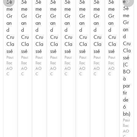
e
5è
5è
5è
5è
5è
5è
5è
5è
5è
me
me
me
me
me
me
me
me
me
Gr
Gr
Gr
Gr
Gr
Gr
Gr
Gr
Gr
an
an
an
an
an
an
an
an
an
d
d
d
d
d
d
d
d
d
Cru
Cru
Cru
Cru
Cru
Cru
Cru
Cru
Cru
Cla
Cla
Cla
Cla
Cla
Cla
Cla
Cla
Cla
ssé
ssé
ssé
ssé
ssé
ssé
ssé
ssé
ssé
Paui
Paui
Paui
Paui
Paui
Paui
Paui
Paui
llac
llac
llac
llac
llac
llac
llac
llac
(C
AO
AO
AO
AO
AO
AO
AO
AO
BO
C
C
C
C
C
C
C
C
à
par
tir
de
6
bts)
Paui
llac
AO
C