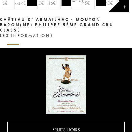
actuel
)
36
€
40
€
30
€
36
€
45
€
40
€
l'unité
✕
CHÂTEAU D' ARMAILHAC - MOUTON
BARON(NE) PHILIPPE 5ÈME GRAND CRU
CLASSÉ
LES INFORMATIONS
FRUITS NOIRS