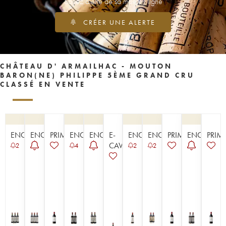
Soyez alerté de sa mise en ligne
CRÉER UNE ALERTE
CHÂTEAU D' ARMAILHAC - MOUTON
BARON(NE) PHILIPPE 5ÈME GRAND CRU
CLASSÉ EN VENTE
ENCHÈRE
ENCHÈRE
PRIMEUR
ENCHÈRE
ENCHÈRE
E-
ENCHÈRE
ENCHÈRE
PRIMEUR
ENCHÈRE
PRIM
CAVISTE
2
4
2
2