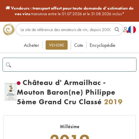
🚚
Vendeurs :
transport offert pour toute demande d’estimation de
vos vins
transmise entre le 01.07.2026 et le 31.08.2026 inclus*
Acheter
Cote
Encyclopédie
VENDRE
Château d' Armailhac -
Mouton Baron(ne) Philippe
5ème Grand Cru Classé
2019
Millésime