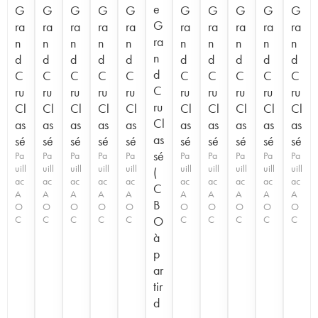
e
G
G
G
G
G
G
G
G
G
G
G
ra
ra
ra
ra
ra
ra
ra
ra
ra
ra
ra
n
n
n
n
n
n
n
n
n
n
n
d
d
d
d
d
d
d
d
d
d
d
C
C
C
C
C
C
C
C
C
C
C
ru
ru
ru
ru
ru
ru
ru
ru
ru
ru
ru
Cl
Cl
Cl
Cl
Cl
Cl
Cl
Cl
Cl
Cl
Cl
as
as
as
as
as
as
as
as
as
as
as
sé
sé
sé
sé
sé
sé
sé
sé
sé
sé
sé
Pa
Pa
Pa
Pa
Pa
Pa
Pa
Pa
Pa
Pa
uill
uill
uill
uill
uill
uill
uill
uill
uill
uill
(
ac
ac
ac
ac
ac
ac
ac
ac
ac
ac
C
A
A
A
A
A
A
A
A
A
A
B
O
O
O
O
O
O
O
O
O
O
C
C
C
C
C
O
C
C
C
C
C
à
p
ar
tir
d