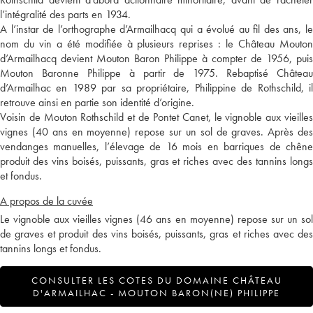
l’intégralité des parts en 1934.
A l’instar de l’orthographe d’Armailhacq qui a évolué au fil des ans, le
nom du vin a été modifiée à plusieurs reprises : le Château Mouton
d’Armailhacq devient Mouton Baron Philippe à compter de 1956, puis
Mouton Baronne Philippe à partir de 1975. Rebaptisé Château
d’Armailhac en 1989 par sa propriétaire, Philippine de Rothschild, il
retrouve ainsi en partie son identité d’origine.
Voisin de Mouton Rothschild et de Pontet Canet, le vignoble aux vieilles
vignes (40 ans en moyenne) repose sur un sol de graves. Après des
vendanges manuelles, l’élevage de 16 mois en barriques de chêne
produit des vins boisés, puissants, gras et riches avec des tannins longs
et fondus.
A propos de la cuvée
Le vignoble aux vieilles vignes (46 ans en moyenne) repose sur un sol
de graves et produit des vins boisés, puissants, gras et riches avec des
tannins longs et fondus.
CONSULTER LES COTES DU DOMAINE CHÂTEAU
D'ARMAILHAC - MOUTON BARON(NE) PHILIPPE