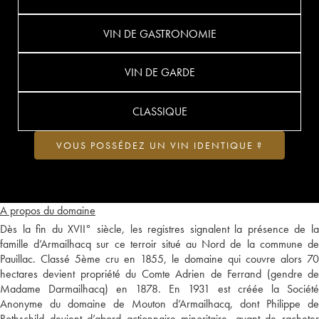
VIN DE GASTRONOMIE
VIN DE GARDE
CLASSIQUE
VOUS POSSÉDEZ UN VIN IDENTIQUE ?
A propos du domaine
Dès la fin du XVII° siècle, les registres signalent la présence de la
famille d’Armailhacq sur ce terroir situé au Nord de la commune de
Pauillac. Classé 5ème cru en 1855, le domaine qui couvre alors 70
hectares devient propriété du Comte Adrien de Ferrand (gendre de
Madame Darmailhacq) en 1878. En 1931 est créée la Société
Anonyme du domaine de Mouton d’Armailhacq, dont Philippe de
Rothschild devient d’abord actionnaire minoritaire, avant de racheter