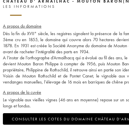
CHÂTEAU D' ARMAILHAC - MOUTON BARON(N
LES INFORMATIONS
A propos du domaine
Dès la fin du XVII° siècle, les registres signalent la présence de la f
5ème cru en 1855, le domaine qui couvre alors 70 hectares devie
1878. En 1931 est créée la Société Anonyme du domaine de Mouton d’Ar
avant de racheter l’intégralité des parts en 1934.
A l’instar de l’orthographe d’Armailhacq qui a évolué au fil des ans, 
devient Mouton Baron Philippe à compter de 1956, puis Mouton Baro
propriétaire, Philippine de Rothschild, il retrouve ainsi en partie son iden
Voisin de Mouton Rothschild et de Pontet Canet, le vignoble aux 
vendanges manuelles, l’élevage de 16 mois en barriques de chêne produi
A propos de la cuvée
Le vignoble aux vieilles vignes (46 ans en moyenne) repose sur un sol
longs et fondus.
CONSULTER LES COTES DU DOMAINE CHÂTEAU D'ARM