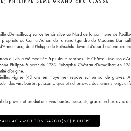
E) PHILIPPE 5ÈME GRAND CRU CLASSÉ
amille d’Armailhacq sur ce terroir situé au Nord de la commune de Pauilla
nt propriété du Comte Adrien de Ferrand (gendre de Madame Darmail
mailhacq, dont Philippe de Rothschild devient d’abord actionnaire min
le nom du vin a été modifiée à plusieurs reprises : le Château Mouton d’A
nne Philippe à partir de 1975. Rebaptisé Château d’Armailhac en 19
tité d’origine.
vieilles vignes (40 ans en moyenne) repose sur un sol de graves. A
t des vins boisés, puissants, gras et riches avec des tannins longs et f
 de graves et produit des vins boisés, puissants, gras et riches avec de
AILHAC - MOUTON BARON(NE) PHILIPPE