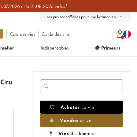
01.07.2026 et le 31.08.2026 inclus*
Les prix sont affichés pour une livraison en :
Cote des vins
Guide des vins
melier
Indispensables
🍇 Primeurs
 Cru
Acheter
ce vin
Vendre
ce vin
Vins
du domaine