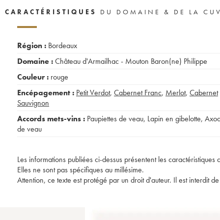
CARACTÉRISTIQUES
DU DOMAINE & DE LA CU
Région :
Bordeaux
Domaine :
Château d'Armailhac - Mouton Baron(ne) Philippe
Couleur :
rouge
Encépagement :
Petit Verdot
,
Cabernet Franc
,
Merlot
,
Cabernet
Sauvignon
Accords mets-vins :
Paupiettes de veau
,
Lapin en gibelotte
,
Axo
de veau
Les informations publiées ci-dessus présentent les caractéristiques 
Elles ne sont pas spécifiques au millésime.
Attention, ce texte est protégé par un droit d'auteur. Il est interdi