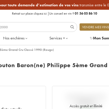
 pour toute demande d’estimation de vos vins
transmise entre le 
Retrait sur place
cliquez ici
|
Un conseil en vin ?
01 56 05 86 10
VENDRE MES VINS
Nos enchères
Services +
✨
Mon Som
e 5ème Grand Cru Classé 1990 (Rouge)
outon Baron(ne) Philippe 5ème Grand
VARIATION COTE PAR
RAPPORT
AU PRIX PRIMEUR
Accès gratuit et illimité