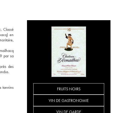
c. Classé
hacq) en
oritaire,
rmailhacq
89 par sa
près des
ondus.
s tannins
FRUITS NOIRS
VIN DE GASTRONOMIE
VIN DE GARDE