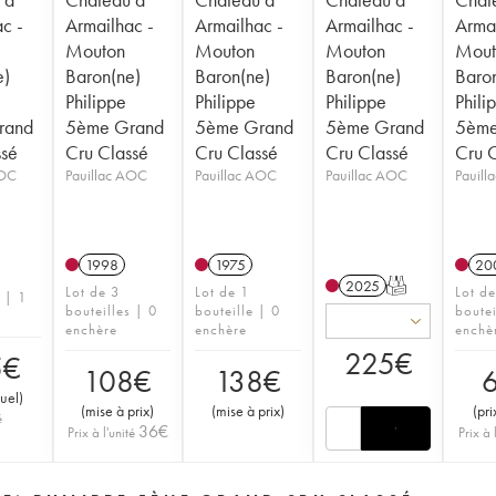
c -
Armailhac -
Armailhac -
Armailhac -
Armai
Mouton
Mouton
Mouton
Mout
e)
Baron(ne)
Baron(ne)
Baron(ne)
Baro
Philippe
Philippe
Philippe
Phili
rand
5ème Grand
5ème Grand
5ème Grand
5ème
ssé
Cru Classé
Cru Classé
Cru Classé
Cru 
AOC
Pauillac AOC
Pauillac AOC
Pauillac AOC
Pauil
1998
1975
20
2025
T
Lot de 3
Lot de 1
Lot d
s | 1
bouteilles | 0
bouteille | 0
boutei
enchère
enchère
enchè
225
€
5
€
108
€
138
€
tuel
)
(
mise à prix
)
(
mise à prix
)
(
pri
é
36
€
Prix à l'unité
Prix à 