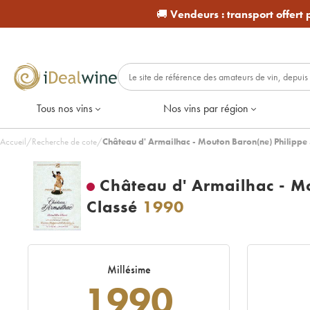
🚚
Vendeurs :
transport offert
Tous nos vins
Nos vins par région
Accueil
/
Recherche de cote
/
Château d' Armailhac - Mouton Baron(ne) Philipp
Château d' Armailhac - M
Classé
1990
Millésime
1990