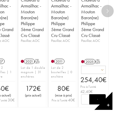
lhac -
Armailhac -
Armailhac -
Armailhac -
on
Mouton
Mouton
Mouton
n(ne)
Baron(ne)
Baron(ne)
Baron(ne)
ppe
Philippe
Philippe
Philippe
 Grand
5ème Grand
5ème Grand
5ème Grand
Classé
Cru Classé
Cru Classé
Cru Classé
lac AOC
Pauillac AOC
Pauillac AOC
Pauillac AOC
07
2021
T
2011
2025
T
e 2
Lot de 1 double
Lot de 2
lles | 1
magnum | 31
bouteilles | 0
re
enchères
enchère
254,40
€
60
€
172
€
80
€
Prix à l'unité
42,40
€
x actuel
)
(
prix actuel
)
(
mise à prix
)
30
€
40
€
l'unité
Prix à l'unité
✕