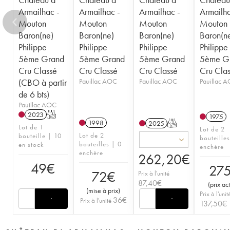
Armailhac -
Armailhac -
Armailhac -
Armailha
Mouton
Mouton
Mouton
Mouton
Baron(ne)
Baron(ne)
Baron(ne)
Baron(n
Philippe
Philippe
Philippe
Philippe
5ème Grand
5ème Grand
5ème Grand
5ème G
Cru Classé
Cru Classé
Cru Classé
Cru Cla
(CBO à partir
Pauillac AOC
Pauillac AOC
Pauillac 
de 6 bts)
Pauillac AOC
2023
T
1975
1998
2025
T
Lot de 1
Lot de 2
Lot de 2
bouteille | 10
bouteille
bouteilles | 0
en stock
enchère
enchère
262,20
€
49
€
27
72
€
Prix à l'unité
87,40
€
(
prix ac
(
mise à prix
)
Prix à l'unit
36
€
Prix à l'unité
137,50
€