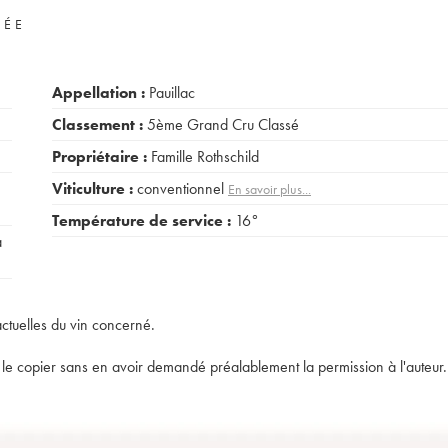
VÉE
Appellation :
Pauillac
Classement :
5ème Grand Cru Classé
Propriétaire :
Famille Rothschild
Viticulture :
conventionnel
En savoir plus...
Température de service :
16°
a
actuelles du vin concerné.
t de le copier sans en avoir demandé préalablement la permission à l'auteur.