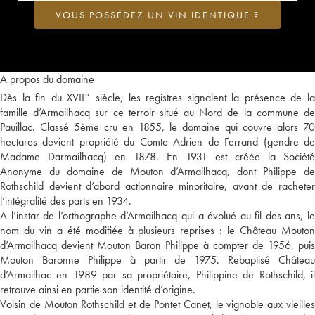
VOUS POSSÉDEZ UN VIN IDENTIQUE ?
A propos du domaine
Dès la fin du XVII° siècle, les registres signalent la présence de la
famille d’Armailhacq sur ce terroir situé au Nord de la commune de
Pauillac. Classé 5ème cru en 1855, le domaine qui couvre alors 70
hectares devient propriété du Comte Adrien de Ferrand (gendre de
Madame Darmailhacq) en 1878. En 1931 est créée la Société
Anonyme du domaine de Mouton d’Armailhacq, dont Philippe de
Rothschild devient d’abord actionnaire minoritaire, avant de racheter
l’intégralité des parts en 1934.
A l’instar de l’orthographe d’Armailhacq qui a évolué au fil des ans, le
nom du vin a été modifiée à plusieurs reprises : le Château Mouton
d’Armailhacq devient Mouton Baron Philippe à compter de 1956, puis
Mouton Baronne Philippe à partir de 1975. Rebaptisé Château
d’Armailhac en 1989 par sa propriétaire, Philippine de Rothschild, il
retrouve ainsi en partie son identité d’origine.
Voisin de Mouton Rothschild et de Pontet Canet, le vignoble aux vieilles