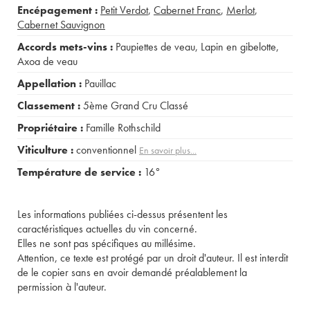
Encépagement :
Petit Verdot
,
Cabernet Franc
,
Merlot
,
Cabernet Sauvignon
Accords mets-vins :
Paupiettes de veau
,
Lapin en gibelotte
,
Axoa de veau
Appellation :
Pauillac
Classement :
5ème Grand Cru Classé
Propriétaire :
Famille Rothschild
Viticulture :
conventionnel
En savoir plus...
Température de service :
16°
Les informations publiées ci-dessus présentent les
caractéristiques actuelles du vin concerné.
Elles ne sont pas spécifiques au millésime.
Attention, ce texte est protégé par un droit d'auteur. Il est interdit
de le copier sans en avoir demandé préalablement la
permission à l'auteur.