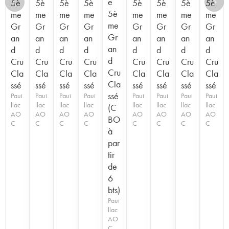
e
5è
5è
5è
5è
5è
5è
5è
5è
5è
me
me
me
me
me
me
me
me
me
Gr
Gr
Gr
Gr
Gr
Gr
Gr
Gr
Gr
an
an
an
an
an
an
an
an
an
d
d
d
d
d
d
d
d
d
Cru
Cru
Cru
Cru
Cru
Cru
Cru
Cru
Cru
Cla
Cla
Cla
Cla
Cla
Cla
Cla
Cla
Cla
ssé
ssé
ssé
ssé
ssé
ssé
ssé
ssé
ssé
Paui
Paui
Paui
Paui
Paui
Paui
Paui
Paui
llac
llac
llac
llac
llac
llac
llac
llac
(C
AO
AO
AO
AO
AO
AO
AO
AO
BO
C
C
C
C
C
C
C
C
à
par
tir
de
6
bts)
Paui
llac
AO
C