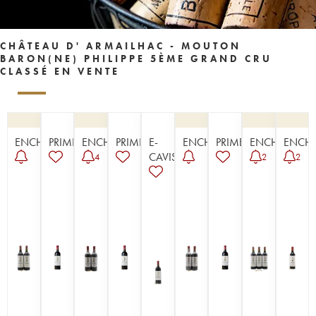
CHÂTEAU D' ARMAILHAC - MOUTON
BARON(NE) PHILIPPE 5ÈME GRAND CRU
CLASSÉ EN VENTE
ENCHÈRE
PRIMEUR
ENCHÈRE
PRIMEUR
E-
ENCHÈRE
PRIMEUR
ENCHÈRE
ENCHÈ
CAVISTE
4
2
2