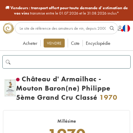
🚚
Vendeurs :
transport offert pour toute demande d’estimation de
vos vins
transmise entre le 01.07.2026 et le 31.08.2026 inclus*
Acheter
Cote
Encyclopédie
VENDRE
Château d' Armailhac -
Mouton Baron(ne) Philippe
5ème Grand Cru Classé
1970
Millésime