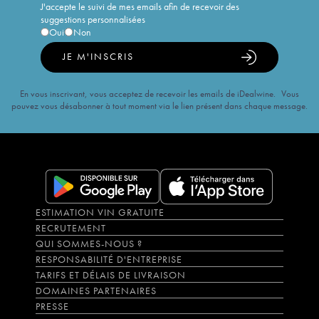
J'accepte le suivi de mes emails afin de recevoir des
suggestions personnalisées
Oui
Non
JE M'INSCRIS
En vous inscrivant, vous acceptez de recevoir les emails de iDealwine. Vous
pouvez vous désabonner à tout moment via le lien présent dans chaque message.
ESTIMATION VIN GRATUITE
RECRUTEMENT
QUI SOMMES-NOUS ?
RESPONSABILITÉ D'ENTREPRISE
TARIFS ET DÉLAIS DE LIVRAISON
DOMAINES PARTENAIRES
PRESSE