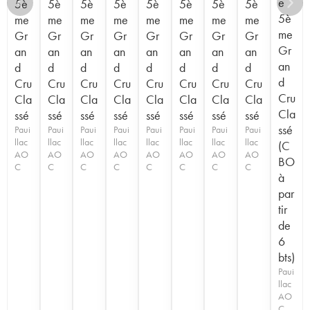
e
5è
5è
5è
5è
5è
5è
5è
5è
5è
me
me
me
me
me
me
me
me
me
Gr
Gr
Gr
Gr
Gr
Gr
Gr
Gr
Gr
an
an
an
an
an
an
an
an
an
d
d
d
d
d
d
d
d
d
Cru
Cru
Cru
Cru
Cru
Cru
Cru
Cru
Cru
Cla
Cla
Cla
Cla
Cla
Cla
Cla
Cla
Cla
ssé
ssé
ssé
ssé
ssé
ssé
ssé
ssé
ssé
Paui
Paui
Paui
Paui
Paui
Paui
Paui
Paui
llac
llac
llac
llac
llac
llac
llac
llac
(C
AO
AO
AO
AO
AO
AO
AO
AO
BO
C
C
C
C
C
C
C
C
à
par
tir
de
6
bts)
Paui
llac
AO
C