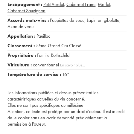
Encépagement :
Petit Verdot
,
Cabernet Franc
,
Merlot
,
Cabernet Sauvignon
Accords mets-vins :
Paupiettes de veau
,
Lapin en gibelotte
,
Axoa de veau
Appellation :
Pauillac
Classement :
5ème Grand Cru Classé
Propriétaire :
Famille Rothschild
Viticulture :
conventionnel
En savoir plus...
Température de service :
16°
Les informations publiées ci-dessus présentent les
caractéristiques actuelles du vin concerné.
Elles ne sont pas spécifiques au millésime.
Attention, ce texte est protégé par un droit d'auteur. Il est interdit
de le copier sans en avoir demandé préalablement la
permission à l'auteur.