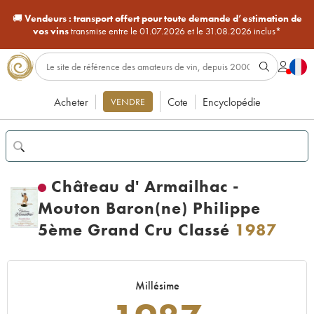
🚚
Vendeurs :
transport offert pour toute demande d’estimation de
vos vins
transmise entre le 01.07.2026 et le 31.08.2026 inclus*
Acheter
Cote
Encyclopédie
VENDRE
Château d' Armailhac -
Mouton Baron(ne) Philippe
5ème Grand Cru Classé
1987
Millésime