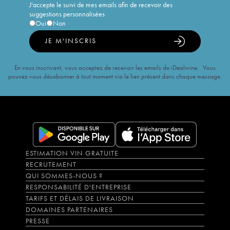
J'accepte le suivi de mes emails afin de recevoir des
suggestions personnalisées
Oui
Non
JE M'INSCRIS
En vous inscrivant, vous acceptez de recevoir les emails de iDealwine. Vous
pouvez vous désabonner à tout moment via le lien présent dans chaque message.
ESTIMATION VIN GRATUITE
RECRUTEMENT
QUI SOMMES-NOUS ?
RESPONSABILITÉ D'ENTREPRISE
TARIFS ET DÉLAIS DE LIVRAISON
DOMAINES PARTENAIRES
PRESSE