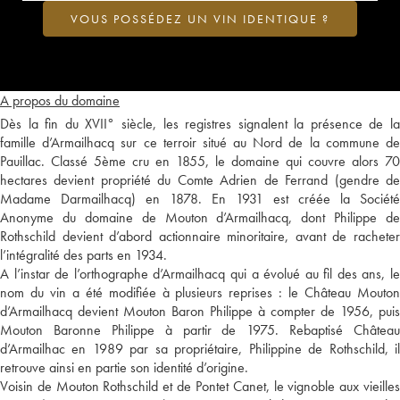
VOUS POSSÉDEZ UN VIN IDENTIQUE ?
A propos du domaine
Dès la fin du XVII° siècle, les registres signalent la présence de la
famille d’Armailhacq sur ce terroir situé au Nord de la commune de
Pauillac. Classé 5ème cru en 1855, le domaine qui couvre alors 70
hectares devient propriété du Comte Adrien de Ferrand (gendre de
Madame Darmailhacq) en 1878. En 1931 est créée la Société
Anonyme du domaine de Mouton d’Armailhacq, dont Philippe de
Rothschild devient d’abord actionnaire minoritaire, avant de racheter
l’intégralité des parts en 1934.
A l’instar de l’orthographe d’Armailhacq qui a évolué au fil des ans, le
nom du vin a été modifiée à plusieurs reprises : le Château Mouton
d’Armailhacq devient Mouton Baron Philippe à compter de 1956, puis
Mouton Baronne Philippe à partir de 1975. Rebaptisé Château
d’Armailhac en 1989 par sa propriétaire, Philippine de Rothschild, il
retrouve ainsi en partie son identité d’origine.
Voisin de Mouton Rothschild et de Pontet Canet, le vignoble aux vieilles