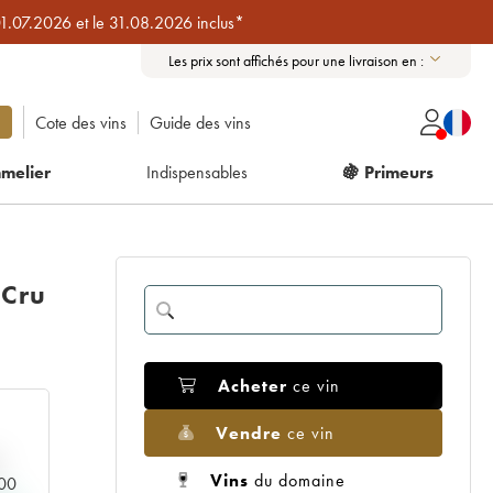
01.07.2026 et le 31.08.2026 inclus*
Les prix sont affichés pour une livraison en :
Cote des vins
Guide des vins
melier
Indispensables
🍇 Primeurs
 Cru
Acheter
ce vin
Vendre
ce vin
Vins
du domaine
000