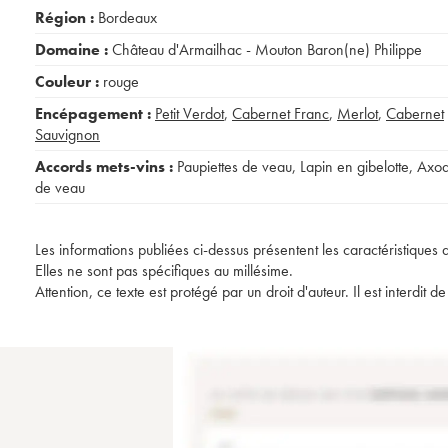
Région :
Bordeaux
Domaine :
Château d'Armailhac - Mouton Baron(ne) Philippe
Couleur :
rouge
Encépagement :
Petit Verdot
,
Cabernet Franc
,
Merlot
,
Cabernet
Sauvignon
Accords mets-vins :
Paupiettes de veau
,
Lapin en gibelotte
,
Axo
de veau
Les informations publiées ci-dessus présentent les caractéristiques 
Elles ne sont pas spécifiques au millésime.
Attention, ce texte est protégé par un droit d'auteur. Il est interdi