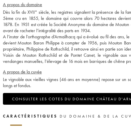
A propos du domaine
Dès la fin du XVII° siècle, les registres signalent la présence de la f
5ème cru en 1855, le domaine qui couvre alors 70 hectares devie
1878. En 1931 est créée la Société Anonyme du domaine de Mouton d’Ar
avant de racheter l’intégralité des parts en 1934.
A l’instar de l’orthographe d’Armailhacq qui a évolué au fil des ans, 
devient Mouton Baron Philippe à compter de 1956, puis Mouton Baro
propriétaire, Philippine de Rothschild, il retrouve ainsi en partie son iden
Voisin de Mouton Rothschild et de Pontet Canet, le vignoble aux 
vendanges manuelles, l’élevage de 16 mois en barriques de chêne produi
A propos de la cuvée
Le vignoble aux vieilles vignes (46 ans en moyenne) repose sur un sol
longs et fondus.
CONSULTER LES COTES DU DOMAINE CHÂTEAU D'ARM
CARACTÉRISTIQUES
DU DOMAINE & DE LA CU