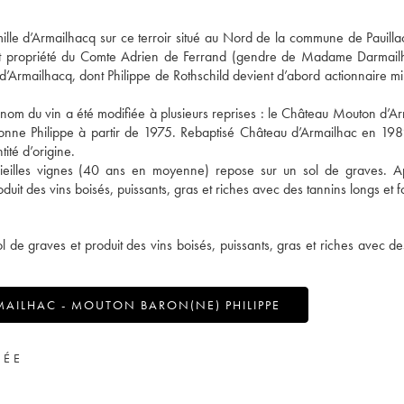
amille d’Armailhacq sur ce terroir situé au Nord de la commune de Pauilla
nt propriété du Comte Adrien de Ferrand (gendre de Madame Darmail
mailhacq, dont Philippe de Rothschild devient d’abord actionnaire min
le nom du vin a été modifiée à plusieurs reprises : le Château Mouton d’A
nne Philippe à partir de 1975. Rebaptisé Château d’Armailhac en 19
tité d’origine.
vieilles vignes (40 ans en moyenne) repose sur un sol de graves. A
t des vins boisés, puissants, gras et riches avec des tannins longs et f
 de graves et produit des vins boisés, puissants, gras et riches avec de
AILHAC - MOUTON BARON(NE) PHILIPPE
VÉE