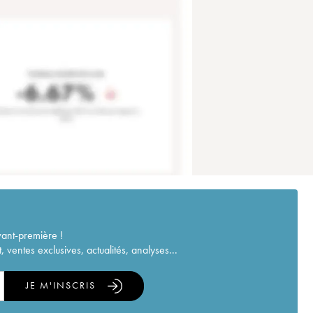
vant-première !
ventes exclusives, actualités, analyses...
JE M'INSCRIS