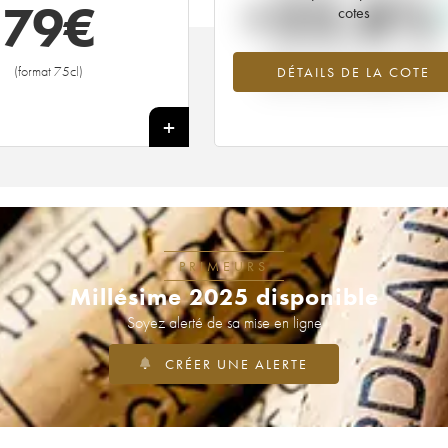
+22.8%
79
€
cotes
Tendance à la hausse du millésime
(format 75cl)
DÉTAILS DE LA COTE
1955 en 2026 par rapport à 2025
+
PRIMEURS
Millésime 2025 disponible
Soyez alerté de sa mise en ligne
CRÉER UNE ALERTE