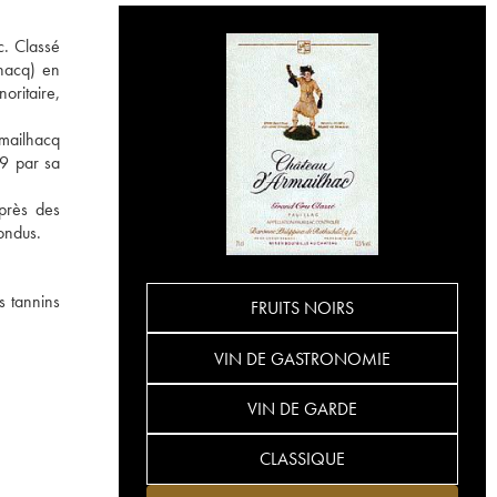
c. Classé
hacq) en
oritaire,
rmailhacq
89 par sa
près des
ondus.
s tannins
FRUITS NOIRS
VIN DE GASTRONOMIE
VIN DE GARDE
CLASSIQUE