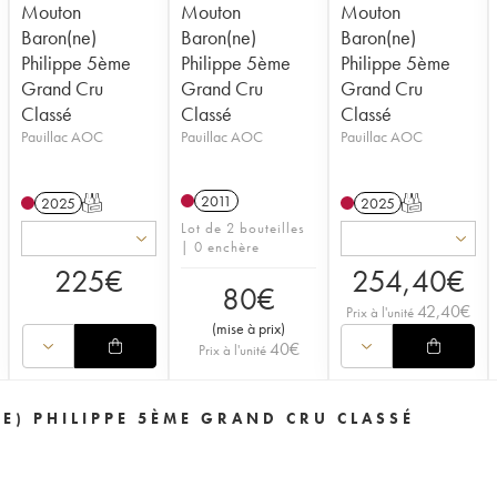
Mouton
Mouton
Mouton
Baron(ne)
Baron(ne)
Baron(ne)
Philippe 5ème
Philippe 5ème
Philippe 5ème
Grand Cru
Grand Cru
Grand Cru
Classé
Classé
Classé
Pauillac AOC
Pauillac AOC
Pauillac AOC
2011
2025
T
2025
T
Lot de 2 bouteilles
| 0 enchère
225
€
254,40
€
80
€
42,40
€
Prix à l'unité
(
mise à prix
)
40
€
Prix à l'unité
E) PHILIPPE 5ÈME GRAND CRU CLASSÉ