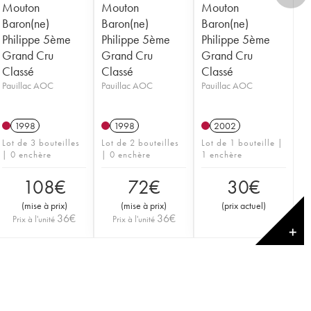
Mouton
Mouton
Mouton
Baron(ne)
Baron(ne)
Baron(ne)
Philippe 5ème
Philippe 5ème
Philippe 5ème
Grand Cru
Grand Cru
Grand Cru
Classé
Classé
Classé
Pauillac AOC
Pauillac AOC
Pauillac AOC
1998
1998
2002
Lot de 3 bouteilles
Lot de 2 bouteilles
Lot de 1 bouteille |
| 0 enchère
| 0 enchère
1 enchère
108
€
72
€
30
€
(
mise à prix
)
(
mise à prix
)
(
prix actuel
)
36
€
36
€
Prix à l'unité
Prix à l'unité
✕