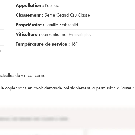
Appellation :
Pauillac
Classement :
5ème Grand Cru Classé
Propriétaire :
Famille Rothschild
Viticulture :
conventionnel
En savoir plus...
Température de service :
16°
a
actuelles du vin concerné.
t de le copier sans en avoir demandé préalablement la permission à l'auteur.