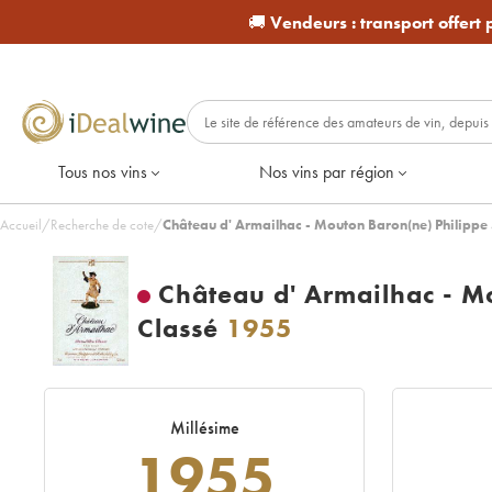
🚚
Vendeurs :
transport offert
Tous nos vins
Nos vins par région
Accueil
/
Recherche de cote
/
Château d' Armailhac - Mouton Baron(ne) Philipp
Château d' Armailhac - M
Classé
1955
Millésime
1955