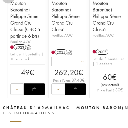
Mouton
Mouton
Mouton
Baron(ne)
Baron(ne)
Baron(ne)
Philippe 5ème
Philippe 5ème
Philippe 5ème
Grand Cru
Grand Cru
Grand Cru
Classé (CBO à
Classé
Classé
partir de 6 bts)
Pauillac AOC
Pauillac AOC
Pauillac AOC
2023
T
2007
2025
T
Lot de 1 bouteille |
Lot de 2 bouteilles
10 en stock
| 1 enchère
49
€
262,20
€
60
€
87,40
€
Prix à l'unité
(
prix actuel
)
30
€
Prix à l'unité
CHÂTEAU D' ARMAILHAC - MOUTON BARON(N
LES INFORMATIONS