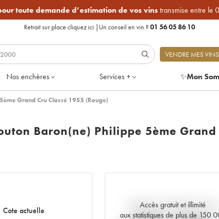
 pour toute demande d’estimation de vos vins
transmise entre le 
Retrait sur place
cliquez ici
|
Un conseil en vin ?
01 56 05 86 10
VENDRE MES VINS
Nos enchères
Services +
✨
Mon Som
e 5ème Grand Cru Classé 1955 (Rouge)
outon Baron(ne) Philippe 5ème Grand
Accès gratuit et illimité
Tendance actuelle de la cote
Cote actuelle
aux statistiques de plus de 150 