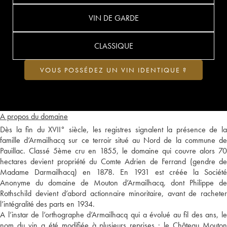
VIN DE GARDE
CLASSIQUE
VOUS POSSÉDEZ UN VIN IDENTIQUE ?
A propos du domaine
Dès la fin du XVII° siècle, les registres signalent la présence de la
famille d’Armailhacq sur ce terroir situé au Nord de la commune de
Pauillac. Classé 5ème cru en 1855, le domaine qui couvre alors 70
hectares devient propriété du Comte Adrien de Ferrand (gendre de
Madame Darmailhacq) en 1878. En 1931 est créée la Société
Anonyme du domaine de Mouton d’Armailhacq, dont Philippe de
Rothschild devient d’abord actionnaire minoritaire, avant de racheter
l’intégralité des parts en 1934.
A l’instar de l’orthographe d’Armailhacq qui a évolué au fil des ans, le
nom du vin a été modifiée à plusieurs reprises : le Château Mouton