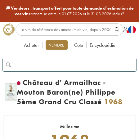
🚚
Vendeurs :
transport offert pour toute demande d’estimation de
vos vins
transmise entre le 01.07.2026 et le 31.08.2026 inclus*
Acheter
Cote
Encyclopédie
VENDRE
Château d' Armailhac -
Mouton Baron(ne) Philippe
5ème Grand Cru Classé
1968
Millésime