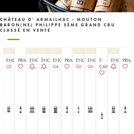
CHÂTEAU D' ARMAILHAC - MOUTON
BARON(NE) PHILIPPE 5ÈME GRAND CRU
CLASSÉ EN VENTE
ENCHÈRE
PRIMEUR
ENCHÈRE
ENCHÈRE
ENCHÈRE
PRIMEUR
ENCHÈRE
ENCHÈRE
E-
ENCHÈRE
PRIM
CAVISTE
2
4
2
2