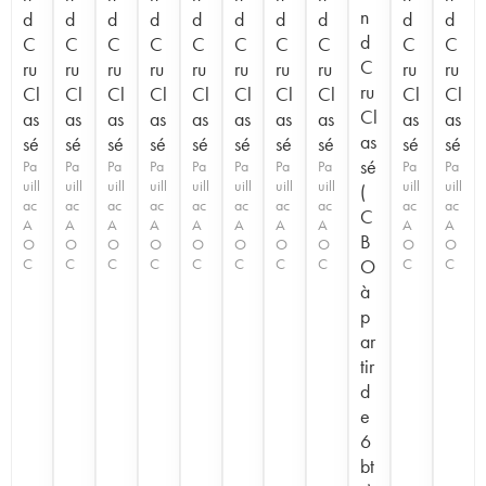
n
d
d
d
d
d
d
d
d
d
d
d
C
C
C
C
C
C
C
C
C
C
C
ru
ru
ru
ru
ru
ru
ru
ru
ru
ru
ru
Cl
Cl
Cl
Cl
Cl
Cl
Cl
Cl
Cl
Cl
Cl
as
as
as
as
as
as
as
as
as
as
as
sé
sé
sé
sé
sé
sé
sé
sé
sé
sé
sé
Pa
Pa
Pa
Pa
Pa
Pa
Pa
Pa
Pa
Pa
uill
uill
uill
uill
uill
uill
uill
uill
uill
uill
(
ac
ac
ac
ac
ac
ac
ac
ac
ac
ac
C
A
A
A
A
A
A
A
A
A
A
B
O
O
O
O
O
O
O
O
O
O
C
C
C
C
C
C
C
C
O
C
C
à
p
ar
tir
d
e
6
bt