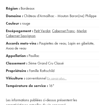
Région :
Bordeaux
Domaine :
Château d'Armailhac - Mouton Baron(ne) Philippe
Couleur :
rouge
Encépagement :
Petit Verdot
,
Cabernet Franc
,
Merlot
,
Cabernet Sauvignon
Accords mets-vins :
Paupiettes de veau
,
Lapin en gibelotte
,
Axoa de veau
Appellation :
Pauillac
Classement :
5ème Grand Cru Classé
Propriétaire :
Famille Rothschild
Viticulture :
conventionnel
En savoir plus...
Température de service :
16°
Les informations publiées ci-dessus présentent les
caractéristiques actuelles du vin concerné.