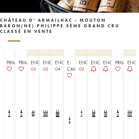
CHÂTEAU D' ARMAILHAC - MOUTON
BARON(NE) PHILIPPE 5ÈME GRAND CRU
CLASSÉ EN VENTE
PRIMEUR
PRIMEUR
ENCHÈRE
ENCHÈRE
ENCHÈRE
E-
ENCHÈRE
ENCHÈRE
ENCHÈRE
PRIMEUR
ENCH
CAVISTE
2
2
4
2