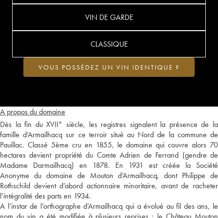
VIN DE GARDE
CLASSIQUE
VOUS POSSÉDEZ UN VIN IDENTIQUE ?
A propos du domaine
Dès la fin du XVII° siècle, les registres signalent la présence de la
famille d’Armailhacq sur ce terroir situé au Nord de la commune de
Pauillac. Classé 5ème cru en 1855, le domaine qui couvre alors 70
hectares devient propriété du Comte Adrien de Ferrand (gendre de
Madame Darmailhacq) en 1878. En 1931 est créée la Société
Anonyme du domaine de Mouton d’Armailhacq, dont Philippe de
Rothschild devient d’abord actionnaire minoritaire, avant de racheter
l’intégralité des parts en 1934.
A l’instar de l’orthographe d’Armailhacq qui a évolué au fil des ans, le
nom du vin a été modifiée à plusieurs reprises : le Château Mouton