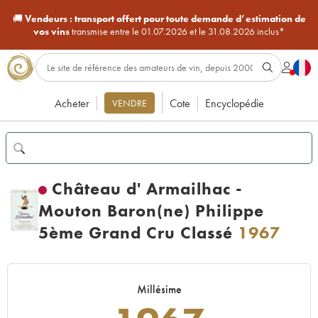
🚚
Vendeurs :
transport offert pour toute demande d’estimation de
vos vins
transmise entre le 01.07.2026 et le 31.08.2026 inclus*
Acheter
Cote
Encyclopédie
VENDRE
Château d' Armailhac -
Mouton Baron(ne) Philippe
5ème Grand Cru Classé
1967
Millésime