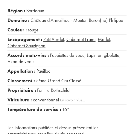
Région :
Bordeaux
Domaine :
Château d'Armailhac - Mouton Baron(ne) Philippe
Couleur :
rouge
Encépagement :
Petit Verdot
,
Cabernet Franc
,
Merlot
,
Cabernet Sauvignon
Accords mets-vins :
Paupiettes de veau
,
Lapin en gibelotte
,
Axoa de veau
Appellation :
Pauillac
Classement :
5ème Grand Cru Classé
Propriétaire :
Famille Rothschild
Viticulture :
conventionnel
En savoir plus...
Température de service :
16°
Les informations publiées ci-dessus présentent les
caractéristiques actuelles du vin concerné.