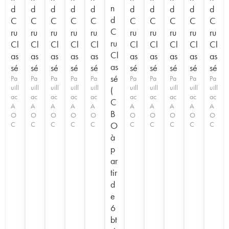
n
d
d
d
d
d
d
d
d
d
d
d
C
C
C
C
C
C
C
C
C
C
C
ru
ru
ru
ru
ru
ru
ru
ru
ru
ru
ru
Cl
Cl
Cl
Cl
Cl
Cl
Cl
Cl
Cl
Cl
Cl
as
as
as
as
as
as
as
as
as
as
as
sé
sé
sé
sé
sé
sé
sé
sé
sé
sé
sé
Pa
Pa
Pa
Pa
Pa
Pa
Pa
Pa
Pa
Pa
uill
uill
uill
uill
uill
uill
uill
uill
uill
uill
(
ac
ac
ac
ac
ac
ac
ac
ac
ac
ac
C
A
A
A
A
A
A
A
A
A
A
B
O
O
O
O
O
O
O
O
O
O
C
C
C
C
C
O
C
C
C
C
C
à
p
ar
tir
d
e
6
bt