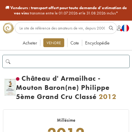
🚚
Vendeurs :
transport offert pour toute demande d’estimation de
vos vins
transmise entre le 01.07.2026 et le 31.08.2026 inclus*
Acheter
Cote
Encyclopédie
VENDRE
Château d' Armailhac -
Mouton Baron(ne) Philippe
5ème Grand Cru Classé
2012
Millésime