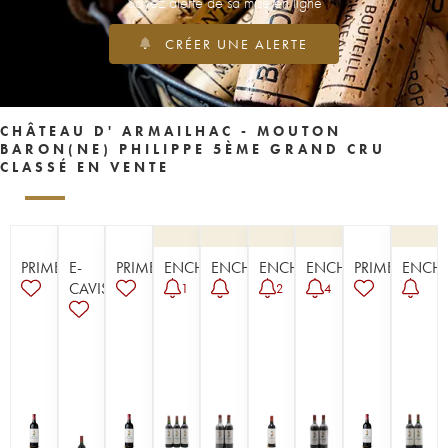
Soyez alerté de sa mise en ligne
CRÉER UNE ALERTE
CHÂTEAU D' ARMAILHAC - MOUTON
BARON(NE) PHILIPPE 5ÈME GRAND CRU
CLASSÉ EN VENTE
PRIMEUR
E-
PRIMEUR
ENCHÈRE
ENCHÈRE
ENCHÈRE
ENCHÈRE
PRIMEUR
ENCHÈ
CAVISTE
1
2
4