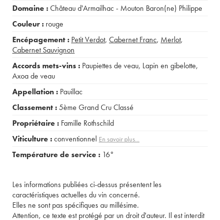
Domaine :
Château d'Armailhac - Mouton Baron(ne) Philippe
Couleur :
rouge
Encépagement :
Petit Verdot
,
Cabernet Franc
,
Merlot
,
Cabernet Sauvignon
Accords mets-vins :
Paupiettes de veau
,
Lapin en gibelotte
,
Axoa de veau
Appellation :
Pauillac
Classement :
5ème Grand Cru Classé
Propriétaire :
Famille Rothschild
Viticulture :
conventionnel
En savoir plus...
Température de service :
16°
Les informations publiées ci-dessus présentent les
caractéristiques actuelles du vin concerné.
Elles ne sont pas spécifiques au millésime.
Attention, ce texte est protégé par un droit d'auteur. Il est interdit