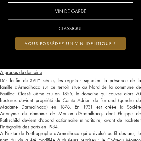
VIN DE GARDE
CLASSIQUE
VOUS POSSÉDEZ UN VIN IDENTIQUE ?
A propos du domaine
Dès la fin du XVII° siècle, les registres signalent la présence de la
famille d’Armailhacq sur ce terroir situé au Nord de la commune de
Pauillac. Classé 5ème cru en 1855, le domaine qui couvre alors 70
hectares devient propriété du Comte Adrien de Ferrand (gendre de
Madame Darmailhacq) en 1878. En 1931 est créée la Société
Anonyme du domaine de Mouton d’Armailhacq, dont Philippe de
Rothschild devient d’abord actionnaire minoritaire, avant de racheter
l’intégralité des parts en 1934.
A l’instar de l’orthographe d’Armailhacq qui a évolué au fil des ans, le
nom du vin a été modifiée à plusieurs reprises : le Château Mouton