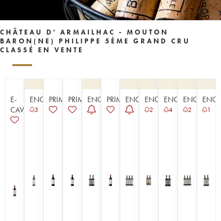
CHÂTEAU D' ARMAILHAC - MOUTON
BARON(NE) PHILIPPE 5ÈME GRAND CRU
CLASSÉ EN VENTE
E-
ENCHÈRE
PRIMEUR
PRIMEUR
ENCHÈRE
PRIMEUR
ENCHÈRE
ENCHÈRE
ENCHÈRE
ENCHÈRE
ENCH
CAVISTE
3
2
4
2
1