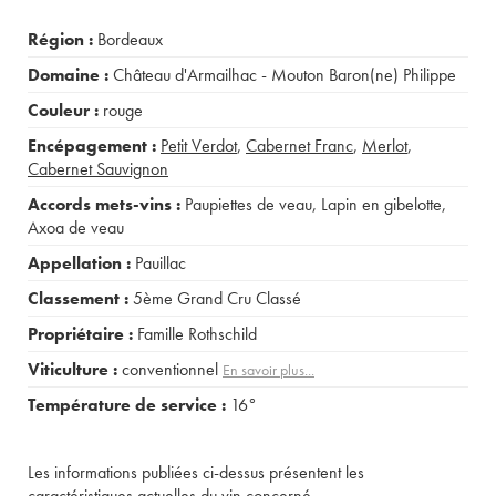
Région :
Bordeaux
Domaine :
Château d'Armailhac - Mouton Baron(ne) Philippe
Couleur :
rouge
Encépagement :
Petit Verdot
,
Cabernet Franc
,
Merlot
,
Cabernet Sauvignon
Accords mets-vins :
Paupiettes de veau
,
Lapin en gibelotte
,
Axoa de veau
Appellation :
Pauillac
Classement :
5ème Grand Cru Classé
Propriétaire :
Famille Rothschild
Viticulture :
conventionnel
En savoir plus...
Température de service :
16°
Les informations publiées ci-dessus présentent les
caractéristiques actuelles du vin concerné.