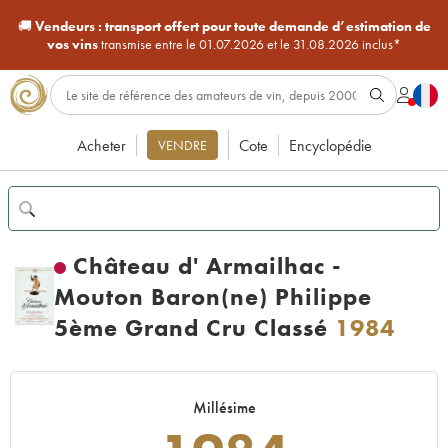
🚚
Vendeurs :
transport offert pour toute demande d’estimation de
vos vins
transmise entre le 01.07.2026 et le 31.08.2026 inclus*
Acheter
Cote
Encyclopédie
VENDRE
Château d' Armailhac -
Mouton Baron(ne) Philippe
5ème Grand Cru Classé
1984
Millésime