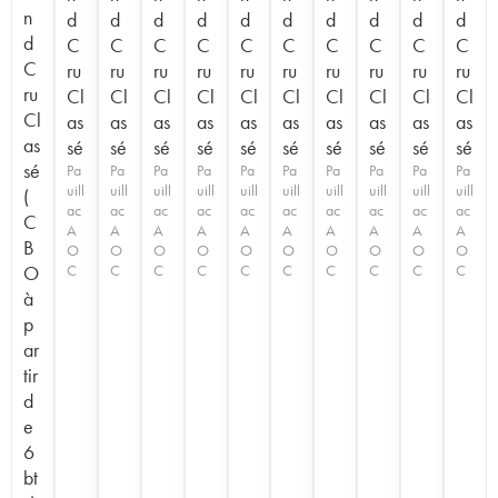
n
d
d
d
d
d
d
d
d
d
d
d
C
C
C
C
C
C
C
C
C
C
C
ru
ru
ru
ru
ru
ru
ru
ru
ru
ru
ru
Cl
Cl
Cl
Cl
Cl
Cl
Cl
Cl
Cl
Cl
Cl
as
as
as
as
as
as
as
as
as
as
as
sé
sé
sé
sé
sé
sé
sé
sé
sé
sé
sé
Pa
Pa
Pa
Pa
Pa
Pa
Pa
Pa
Pa
Pa
uill
uill
uill
uill
uill
uill
uill
uill
uill
uill
(
ac
ac
ac
ac
ac
ac
ac
ac
ac
ac
C
A
A
A
A
A
A
A
A
A
A
B
O
O
O
O
O
O
O
O
O
O
O
C
C
C
C
C
C
C
C
C
C
à
p
ar
tir
d
e
6
bt