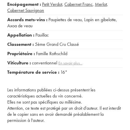
Encépagement :
Petit Verdot
,
Cabernet Franc
,
Merlot
,
Cabernet Sauvignon
Accords mets-vins :
Paupiettes de veau
,
Lapin en gibelotte
,
Axoa de veau
Appellation :
Pauillac
Classement :
5ème Grand Cru Classé
Propriétaire :
Famille Rothschild
Viticulture :
conventionnel
En savoir plus...
Température de service :
16°
Les informations publiées ci-dessus présentent les
caractéristiques actuelles du vin concerné.
Elles ne sont pas spécifiques au millésime.
Attention, ce texte est protégé par un droit d'auteur. Il est interdit
de le copier sans en avoir demandé préalablement la
permission à l'auteur.