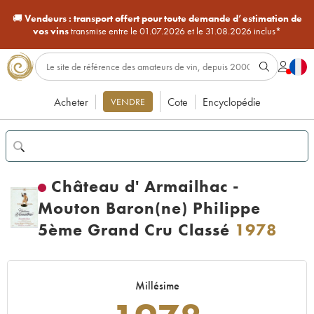
🚚
Vendeurs :
transport offert pour toute demande d’estimation de
vos vins
transmise entre le 01.07.2026 et le 31.08.2026 inclus*
Acheter
Cote
Encyclopédie
VENDRE
Château d' Armailhac -
Mouton Baron(ne) Philippe
5ème Grand Cru Classé
1978
Millésime