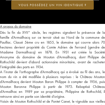
VOUS POSSÉDEZ UN VIN IDENTIQUE ?
A propos du domaine
Dès la fin du XVII° siècle, les registres signalent la présence de la
famille d’Armailhacq sur ce terroir situé au Nord de la commune de
Pauillac. Classé 5ème cru en 1855, le domaine qui couvre alors 70
hectares devient propriété du Comte Adrien de Ferrand (gendre de
Madame Darmailhacq) en 1878. En 1931 est créée la Société
Anonyme du domaine de Mouton d’Armailhacq, dont Philippe de
Rothschild devient d’abord actionnaire minoritaire, avant de racheter
l’intégralité des parts en 1934.
A l’instar de l’orthographe d’Armailhacq qui a évolué au fil des ans, le
nom du vin a été modifiée à plusieurs reprises : le Château Mouton
d’Armailhacq devient Mouton Baron Philippe à compter de 1956, puis
Mouton Baronne Philippe à partir de 1975. Rebaptisé Château
d’Armailhac en 1989 par sa propriétaire, Philippine de Rothschild, il
retrouve ainsi en partie son identité d’origine.
Voisin de Mouton Rothschild et de Pontet Canet, le vignoble aux vieilles