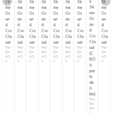
e
5è
5è
5è
5è
5è
5è
5è
5è
5è
me
me
me
me
me
me
me
me
me
Gr
Gr
Gr
Gr
Gr
Gr
Gr
Gr
Gr
an
an
an
an
an
an
an
an
an
d
d
d
d
d
d
d
d
d
Cru
Cru
Cru
Cru
Cru
Cru
Cru
Cru
Cru
Cla
Cla
Cla
Cla
Cla
Cla
Cla
Cla
Cla
ssé
ssé
ssé
ssé
ssé
ssé
ssé
ssé
ssé
Paui
Paui
Paui
Paui
Paui
Paui
Paui
Paui
llac
llac
llac
llac
llac
llac
llac
llac
(C
AO
AO
AO
AO
AO
AO
AO
AO
BO
C
C
C
C
C
C
C
C
à
par
tir
de
6
bts)
Paui
llac
AO
C