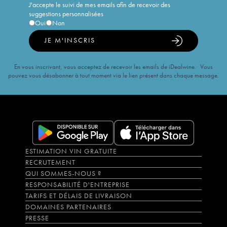
J'accepte le suivi de mes emails afin de recevoir des
suggestions personnalisées
Oui
Non
JE M'INSCRIS
En vous inscrivant, vous acceptez de recevoir les emails de iDealwine. Vous
pouvez vous désabonner à tout moment via le lien présent dans chaque message.
ESTIMATION VIN GRATUITE
RECRUTEMENT
QUI SOMMES-NOUS ?
RESPONSABILITÉ D'ENTREPRISE
TARIFS ET DÉLAIS DE LIVRAISON
DOMAINES PARTENAIRES
PRESSE