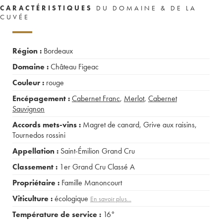
CARACTÉRISTIQUES
DU DOMAINE & DE LA
CUVÉE
Région :
Bordeaux
Domaine :
Château Figeac
Couleur :
rouge
Encépagement :
Cabernet Franc
,
Merlot
,
Cabernet
Sauvignon
Accords mets-vins :
Magret de canard
,
Grive aux raisins
,
Tournedos rossini
Appellation :
Saint-Émilion Grand Cru
Classement :
1er Grand Cru Classé A
Propriétaire :
Famille Manoncourt
Viticulture :
écologique
En savoir plus...
Température de service :
16°