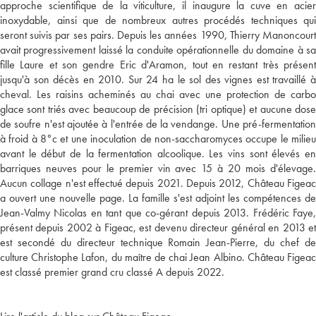
approche scientifique de la viticulture, il inaugure la cuve en acier
inoxydable, ainsi que de nombreux autres procédés techniques qui
seront suivis par ses pairs. Depuis les années 1990, Thierry Manoncourt
avait progressivement laissé la conduite opérationnelle du domaine à sa
fille Laure et son gendre Eric d'Aramon, tout en restant très présent
jusqu'à son décès en 2010. Sur 24 ha le sol des vignes est travaillé à
cheval. Les raisins acheminés au chai avec une protection de carbo
glace sont triés avec beaucoup de précision (tri optique) et aucune dose
de soufre n'est ajoutée à l'entrée de la vendange. Une pré-fermentation
à froid à 8°c et une inoculation de non-saccharomyces occupe le milieu
avant le début de la fermentation alcoolique. Les vins sont élevés en
barriques neuves pour le premier vin avec 15 à 20 mois d'élevage.
Aucun collage n'est effectué depuis 2021. Depuis 2012, Château Figeac
a ouvert une nouvelle page. La famille s'est adjoint les compétences de
Jean-Valmy Nicolas en tant que co-gérant depuis 2013. Frédéric Faye,
présent depuis 2002 à Figeac, est devenu directeur général en 2013 et
est secondé du directeur technique Romain Jean-Pierre, du chef de
culture Christophe Lafon, du maître de chai Jean Albino. Château Figeac
est classé premier grand cru classé A depuis 2022.