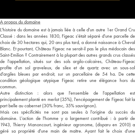
A propos du domaine
L'histoire du domaine est à jamais liée à celle d'un autre 1er Grand Cru
Classé : dans les années 1830, Figeac s'était séparé d'une parcelle de
choix de 30 hectares qui, 20 ans plus tard, a donné naissance à Cheval
Blanc. Et pourtant, Château Figeac ne serait-il pas le plus médocain des
Saint-Emilion ? Contrairement à la plupart des autres grands crus classés
de l'appellation, situés sur des sols argilo-calcaires, Château-Figeac
profite d'un sol graveleux, de silex et de quartz avec un sous-sol
d'argiles bleues par endroit, sur un parcellaire de 54 ha. De cette
condition géologique atypique Figeac retire une élégance hors du
commun.
Autre distinction : alors que l'ensemble de l'appellation est
principalement planté en merlot (35%), l'encépagement de Figeac fait la
part belle au cabernet (30% franc, 35% sauvignon).
Mais ces spécificités ne sont pas seules à l'origine du succès du
domaine. L'action de l'homme y a largement contribué : à partir de
1943, Thierry Manoncourt, ingénieur agronome, (disparu en 2010) a
géré sa propriété d'une main de maître. Ayant fait le choix d'une