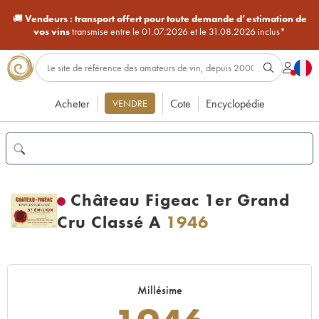
🚚
Vendeurs :
transport offert pour toute demande d’estimation de
vos vins
transmise entre le 01.07.2026 et le 31.08.2026 inclus*
Acheter
Cote
Encyclopédie
VENDRE
Château Figeac 1er Grand
Cru Classé A
1946
Millésime