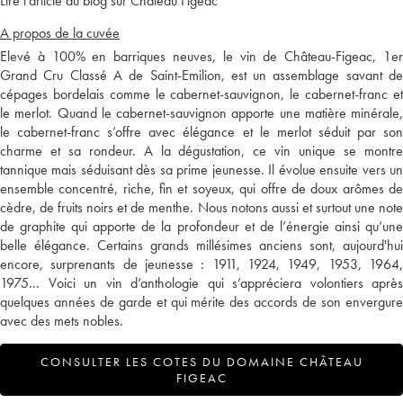
Lire l'article du blog sur Château Figeac
A propos de la cuvée
Elevé à 100% en barriques neuves, le vin de Château-Figeac, 1er
Grand Cru Classé A de Saint-Emilion, est un assemblage savant de
cépages bordelais comme le cabernet-sauvignon, le cabernet-franc et
le merlot. Quand le cabernet-sauvignon apporte une matière minérale,
le cabernet-franc s’offre avec élégance et le merlot séduit par son
charme et sa rondeur. A la dégustation, ce vin unique se montre
tannique mais séduisant dès sa prime jeunesse. Il évolue ensuite vers un
ensemble concentré, riche, fin et soyeux, qui offre de doux arômes de
cèdre, de fruits noirs et de menthe. Nous notons aussi et surtout une note
de graphite qui apporte de la profondeur et de l’énergie ainsi qu’une
belle élégance. Certains grands millésimes anciens sont, aujourd'hui
encore, surprenants de jeunesse : 1911, 1924, 1949, 1953, 1964,
1975... Voici un vin d’anthologie qui s’appréciera volontiers après
quelques années de garde et qui mérite des accords de son envergure
avec des mets nobles.
CONSULTER LES COTES DU DOMAINE CHÂTEAU
FIGEAC