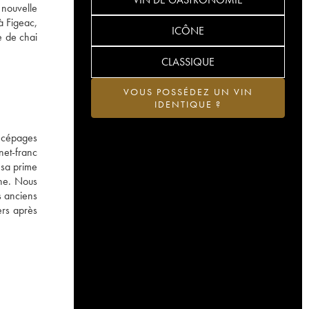
 nouvelle
à Figeac,
ICÔNE
e de chai
CLASSIQUE
VOUS POSSÉDEZ UN VIN
IDENTIQUE ?
 cépages
net-franc
 sa prime
the. Nous
s anciens
ers après