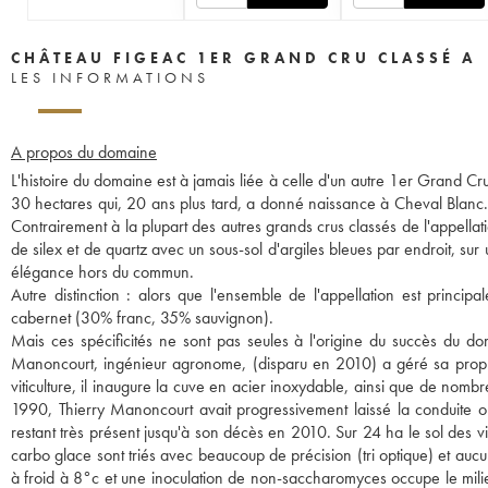
CHÂTEAU FIGEAC 1ER GRAND CRU CLASSÉ A
LES INFORMATIONS
A propos du domaine
L'histoire du domaine est à jamais liée à celle d'un autre 1er Grand C
30 hectares qui, 20 ans plus tard, a donné naissance à Cheval Blanc. 
Contrairement à la plupart des autres grands crus classés de l'appellati
de silex et de quartz avec un sous-sol d'argiles bleues par endroit, su
élégance hors du commun.
Autre distinction : alors que l'ensemble de l'appellation est princi
cabernet (30% franc, 35% sauvignon).
Mais ces spécificités ne sont pas seules à l'origine du succès du do
Manoncourt, ingénieur agronome, (disparu en 2010) a géré sa proprié
viticulture, il inaugure la cuve en acier inoxydable, ainsi que de nomb
1990, Thierry Manoncourt avait progressivement laissé la conduite o
restant très présent jusqu'à son décès en 2010. Sur 24 ha le sol des v
carbo glace sont triés avec beaucoup de précision (tri optique) et au
à froid à 8°c et une inoculation de non-saccharomyces occupe le milie