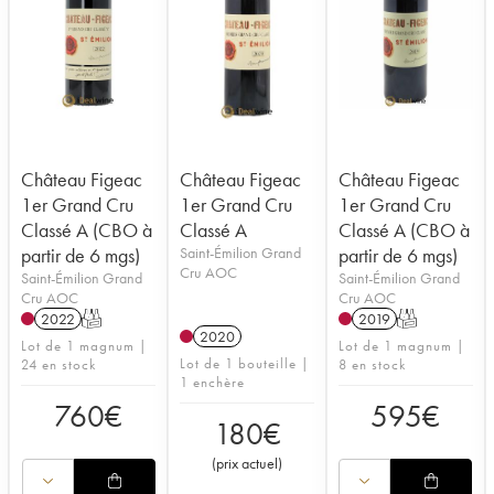
Château Figeac
Château Figeac
Château Figeac
1er Grand Cru
1er Grand Cru
1er Grand Cru
Classé A (CBO à
Classé A
Classé A (CBO à
partir de 6 mgs)
Saint-Émilion Grand
partir de 6 mgs)
Cru AOC
Saint-Émilion Grand
Saint-Émilion Grand
Cru AOC
Cru AOC
2022
T
2019
T
2020
Lot de 1 magnum |
Lot de 1 magnum |
Lot de 1 bouteille |
24 en stock
8 en stock
1 enchère
760
€
595
€
180
€
(
prix actuel
)