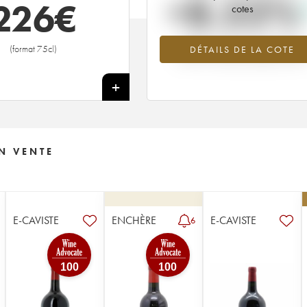
+8.52%
226
€
cotes
Tendance à la hausse du millésime
(format 75cl)
DÉTAILS DE LA COTE
2009 en 2026 par rapport à 202
+
N VENTE
E-CAVISTE
ENCHÈRE
E-CAVISTE
6
100
100