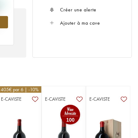
Créer une alerte
Ajouter à ma cave
5
405
€
par 6 | -10%
E-CAVISTE
E-CAVISTE
E-CAVISTE
100