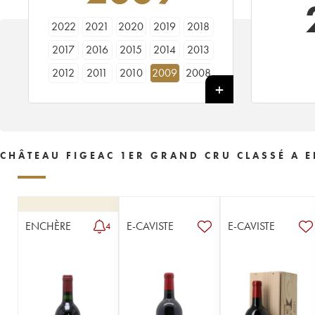
2022
2021
2020
2019
2018
2017
2016
2015
2014
2013
2012
2011
2010
2009
2008
2007
2006
2005
2004
2003
2002
2001
2000
1999
1998
1997
1996
1995
1994
1993
CHÂTEAU FIGEAC 1ER GRAND CRU CLASSÉ A E
1992
1990
1989
1988
1987
1986
1985
1984
1983
1982
1981
1980
1979
1978
1977
ENCHÈRE
E-CAVISTE
E-CAVISTE
4
1976
1975
1974
1973
1972
1971
1970
1969
1968
1967
1966
1964
1962
1961
1960
1959
1957
1955
1953
1952