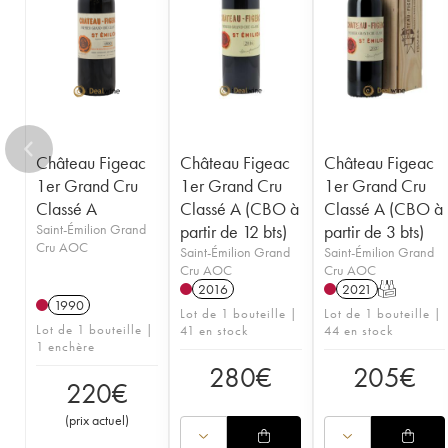
1950
1949
1947
1946
1945
1935
1923
----
Château Figeac
Château Figeac
Château Figeac
1er Grand Cru
1er Grand Cru
1er Grand Cru
Classé A
Classé A (CBO à
Classé A (CBO à
Saint-Émilion Grand
partir de 12 bts)
partir de 3 bts)
Cru AOC
Saint-Émilion Grand
Saint-Émilion Grand
Cru AOC
Cru AOC
2016
2021
T
1990
Lot de 1 bouteille |
Lot de 1 bouteille |
Lot de 1 bouteille |
41 en stock
44 en stock
1 enchère
280
€
205
€
220
€
(
prix actuel
)