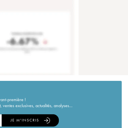
vant-première !
ventes exclusives, actualités, analyses...
JE M'INSCRIS