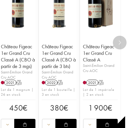
Château Figeac
Château Figeac
Château Figeac
1er Grand Cru
1er Grand Cru
1er Grand Cru
Classé A (CBO à
Classé A (CBO à
Classé A
partir de 3 mgs)
partir de 3 bts)
Saint-Émilion Grand
Cru AOC
Saint-Émilion Grand
Saint-Émilion Grand
Cru AOC
Cru AOC
2021
T
2022
T
2021
T
Lot de 1 magnum |
Lot de 1 bouteille |
Lot de 1 impériale
26 en stock
3 en stock
| 2 en stock
450
€
380
€
1 900
€