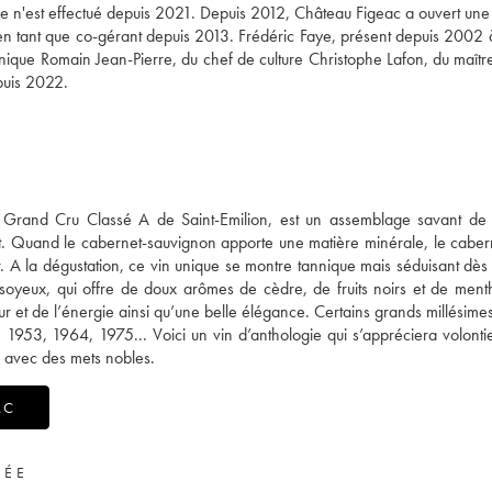
e n'est effectué depuis 2021. Depuis 2012, Château Figeac a ouvert une
 en tant que co-gérant depuis 2013. Frédéric Faye, présent depuis 2002 
nique Romain Jean-Pierre, du chef de culture Christophe Lafon, du maîtr
puis 2022.
 Grand Cru Classé A de Saint-Emilion, est un assemblage savant de
t. Quand le cabernet-sauvignon apporte une matière minérale, le caber
r. A la dégustation, ce vin unique se montre tannique mais séduisant dès
t soyeux, qui offre de doux arômes de cèdre, de fruits noirs et de men
ur et de l’énergie ainsi qu’une belle élégance. Certains grands millésime
 1953, 1964, 1975... Voici un vin d’anthologie qui s’appréciera volonti
 avec des mets nobles.
AC
VÉE