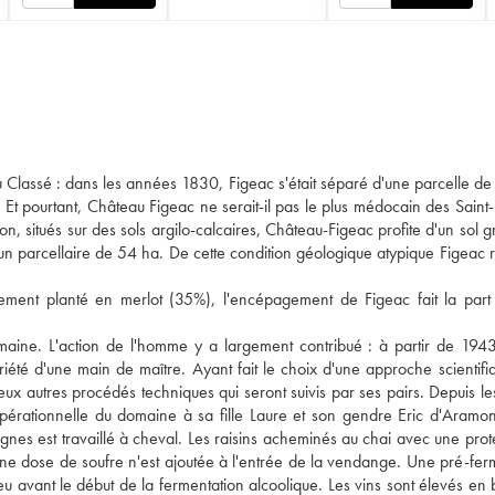
ru Classé : dans les années 1830, Figeac s'était séparé d'une parcelle de
Et pourtant, Château Figeac ne serait-il pas le plus médocain des Saint-
on, situés sur des sols argilo-calcaires, Château-Figeac profite d'un sol g
r un parcellaire de 54 ha. De cette condition géologique atypique Figeac r
palement planté en merlot (35%), l'encépagement de Figeac fait la part
maine. L'action de l'homme y a largement contribué : à partir de 1943
té d'une main de maître. Ayant fait le choix d'une approche scientifi
reux autres procédés techniques qui seront suivis par ses pairs. Depuis l
pérationnelle du domaine à sa fille Laure et son gendre Eric d'Aramon
ignes est travaillé à cheval. Les raisins acheminés au chai avec une prot
cune dose de soufre n'est ajoutée à l'entrée de la vendange. Une pré-fer
u avant le début de la fermentation alcoolique. Les vins sont élevés en 