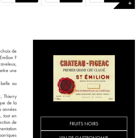
✕
 choix de
Emilion ?
raveleux,
etire une
 belle au
, Thierry
que de la
es années
, tout en
ection de
FRUITS NOIRS
mentation
barriques
VIN DE GASTRONOMIE