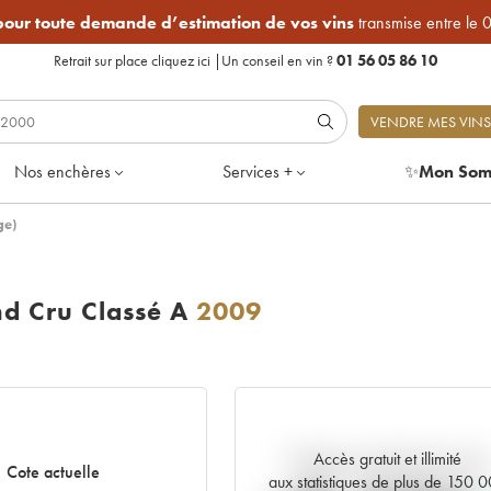
 pour toute demande d’estimation de vos vins
transmise entre le 
Retrait sur place
cliquez ici
|
Un conseil en vin ?
01 56 05 86 10
VENDRE MES VINS
Nos enchères
Services +
✨
Mon Som
ge)
d Cru Classé A
2009
Accès gratuit et illimité
Tendance actuelle de la cote
Cote actuelle
aux statistiques de plus de 150 