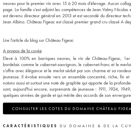
neuves pour le premier vin avec 15 à 20 mois d'élevage. Aucun collag
page. La famille s'est adjoint les compétences de Jean-Valmy Nicolas
est devenu directeur général en 2013 et est secondé du directeur tech
Jean Albino. Château Figeac est classé premier grand cru classé A de
Lire l'article du blog sur Château Figeac
A propos de la cuvée
Elevé à 100% en barriques neuves, le vin de Château-Figeac, 1er
bordelais comme le cabernet-sauvignon, le cabernet-franc et le merlo
s’offre avec élégance et le merlot séduit par son charme et sa rondeu
jeunesse. Il évolue ensuite vers un ensemble concentré, riche, fin e
notons aussi et surtout une note de graphite qui apporte de la profonde
sont, aujourd'hui encore, surprenants de jeunesse : 1911, 1924, 1949,
quelques années de garde et qui mérite des accords de son envergure
CONSULTER LES COTES DU DOMAINE CHÂTEAU FIGE
CARACTÉRISTIQUES
DU DOMAINE & DE LA CU