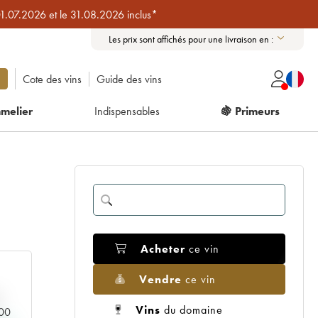
01.07.2026 et le 31.08.2026 inclus*
Les prix sont affichés pour une livraison en :
Cote des vins
Guide des vins
melier
Indispensables
🍇 Primeurs
Acheter
ce vin
Vendre
ce vin
Vins
du domaine
000