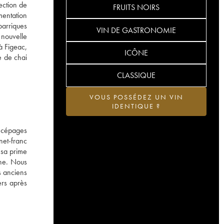
ection de
FRUITS NOIRS
mentation
barriques
VIN DE GASTRONOMIE
 nouvelle
à Figeac,
ICÔNE
e de chai
CLASSIQUE
VOUS POSSÉDEZ UN VIN
IDENTIQUE ?
 cépages
net-franc
 sa prime
the. Nous
s anciens
ers après