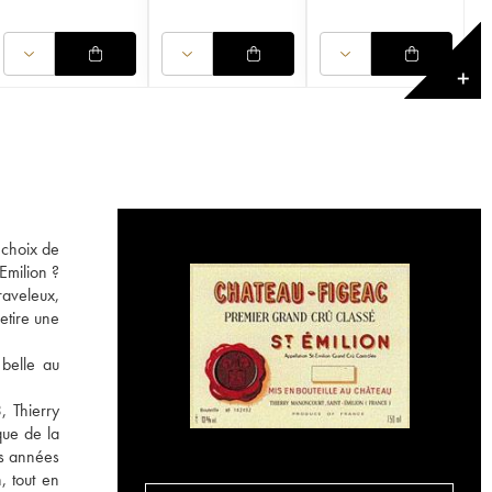
✕
 choix de
Emilion ?
raveleux,
etire une
 belle au
, Thierry
que de la
es années
, tout en