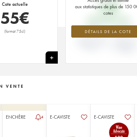
Accès gratuit et illimité
25
€
Cote actuelle
aux statistiques de plus de 150 
55
€
cotes
PRIX PRIMEURS 1984
+120%
+8.7%
(format 75cl)
DÉTAILS DE LA COTE
VARIATION COTE
VARIATION PR
ACTUELLE / PRIX
PRIMEUR
PRIMEUR
MILLÉSIME 19
/ 1983
+
N VENTE
ENCHÈRE
E-CAVISTE
E-CAVISTE
4