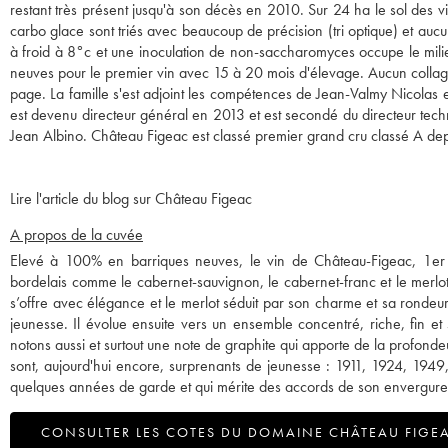
restant très présent jusqu'à son décès en 2010. Sur 24 ha le sol des v
carbo glace sont triés avec beaucoup de précision (tri optique) et au
à froid à 8°c et une inoculation de non-saccharomyces occupe le milie
neuves pour le premier vin avec 15 à 20 mois d'élevage. Aucun collag
page. La famille s'est adjoint les compétences de Jean-Valmy Nicolas
est devenu directeur général en 2013 et est secondé du directeur tech
Jean Albino. Château Figeac est classé premier grand cru classé A de
Lire l'article du blog sur Château Figeac
A propos de la cuvée
Elevé à 100% en barriques neuves, le vin de Château-Figeac, 1er
bordelais comme le cabernet-sauvignon, le cabernet-franc et le merlo
s’offre avec élégance et le merlot séduit par son charme et sa rondeu
jeunesse. Il évolue ensuite vers un ensemble concentré, riche, fin e
notons aussi et surtout une note de graphite qui apporte de la profonde
sont, aujourd'hui encore, surprenants de jeunesse : 1911, 1924, 1949,
quelques années de garde et qui mérite des accords de son envergure
CONSULTER LES COTES DU DOMAINE CHÂTEAU FIGE