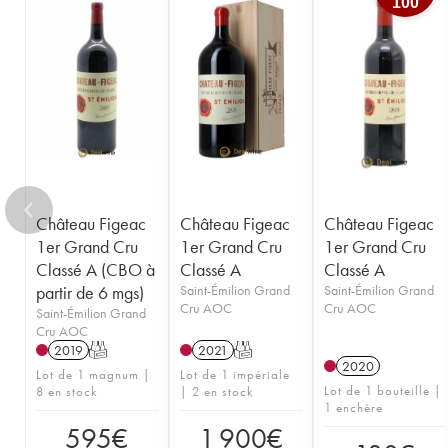
100
1950
1949
1947
1946
1945
1935
1923
----
Château Figeac
Château Figeac
Château Figeac
1er Grand Cru
1er Grand Cru
1er Grand Cru
Classé A (CBO à
Classé A
Classé A
partir de 6 mgs)
Saint-Émilion Grand
Saint-Émilion Grand
Cru AOC
Cru AOC
Saint-Émilion Grand
Cru AOC
2019
T
2021
T
2020
Lot de 1 magnum |
Lot de 1 impériale
Lot de 1 bouteille |
8 en stock
| 2 en stock
1 enchère
595
€
1 900
€