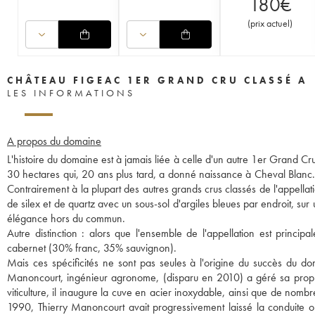
180
€
(
prix actuel
)
CHÂTEAU FIGEAC 1ER GRAND CRU CLASSÉ A
LES INFORMATIONS
A propos du domaine
L'histoire du domaine est à jamais liée à celle d'un autre 1er Grand C
30 hectares qui, 20 ans plus tard, a donné naissance à Cheval Blanc. 
Contrairement à la plupart des autres grands crus classés de l'appellati
de silex et de quartz avec un sous-sol d'argiles bleues par endroit, su
élégance hors du commun.
Autre distinction : alors que l'ensemble de l'appellation est princi
cabernet (30% franc, 35% sauvignon).
Mais ces spécificités ne sont pas seules à l'origine du succès du do
Manoncourt, ingénieur agronome, (disparu en 2010) a géré sa proprié
viticulture, il inaugure la cuve en acier inoxydable, ainsi que de nomb
1990, Thierry Manoncourt avait progressivement laissé la conduite o