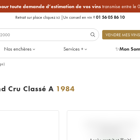
 pour toute demande d’estimation de vos vins
transmise entre le 
Retrait sur place
cliquez ici
|
Un conseil en vin ?
01 56 05 86 10
VENDRE MES VINS
Nos enchères
Services +
✨
Mon Som
ge)
d Cru Classé A
1984
VARIATION COTE PAR
RAPPORT
AU PRIX PRIMEUR