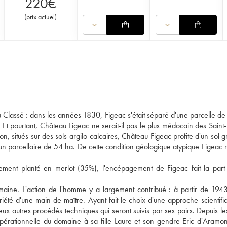
220
€
(
prix actuel
)
ru Classé : dans les années 1830, Figeac s'était séparé d'une parcelle de
Et pourtant, Château Figeac ne serait-il pas le plus médocain des Saint-
on, situés sur des sols argilo-calcaires, Château-Figeac profite d'un sol g
r un parcellaire de 54 ha. De cette condition géologique atypique Figeac r
palement planté en merlot (35%), l'encépagement de Figeac fait la part
maine. L'action de l'homme y a largement contribué : à partir de 1943
té d'une main de maître. Ayant fait le choix d'une approche scientifi
reux autres procédés techniques qui seront suivis par ses pairs. Depuis l
pérationnelle du domaine à sa fille Laure et son gendre Eric d'Aramon