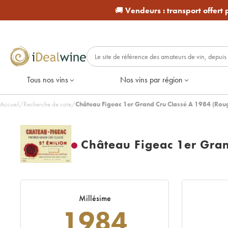
🚚
Vendeurs :
transport offert
Tous nos vins
Nos vins par région
Accueil
/
Recherche de cote
/
Château Figeac 1er Grand Cru Classé A 1984 (Rou
Château Figeac 1er Gran
Millésime
1984