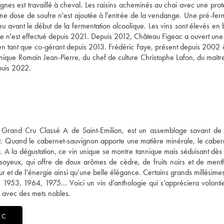
ignes est travaillé à cheval. Les raisins acheminés au chai avec une prot
cune dose de soufre n'est ajoutée à l'entrée de la vendange. Une pré-fer
u avant le début de la fermentation alcoolique. Les vins sont élevés en 
e n'est effectué depuis 2021. Depuis 2012, Château Figeac a ouvert une
 en tant que co-gérant depuis 2013. Frédéric Faye, présent depuis 2002 
nique Romain Jean-Pierre, du chef de culture Christophe Lafon, du maîtr
puis 2022.
 Grand Cru Classé A de Saint-Emilion, est un assemblage savant de
t. Quand le cabernet-sauvignon apporte une matière minérale, le caber
r. A la dégustation, ce vin unique se montre tannique mais séduisant dès
t soyeux, qui offre de doux arômes de cèdre, de fruits noirs et de men
ur et de l’énergie ainsi qu’une belle élégance. Certains grands millésime
 1953, 1964, 1975... Voici un vin d’anthologie qui s’appréciera volonti
 avec des mets nobles.
AC