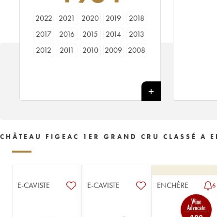
2022
2021
2020
2019
2018
2017
2016
2015
2014
2013
2012
2011
2010
2009
2008
2007
2006
2005
2004
2003
2002
2001
2000
1999
1998
1997
1996
1995
1994
1993
1992
1990
1989
1988
1987
1986
1985
1984
1983
1982
CHÂTEAU FIGEAC 1ER GRAND CRU CLASSÉ A E
1981
1980
1979
1978
1977
1976
1975
1974
1973
1972
1971
1970
1969
1968
1967
E-CAVISTE
E-CAVISTE
ENCHÈRE
6
1966
1964
1962
1961
1960
1959
1957
1955
1953
1952