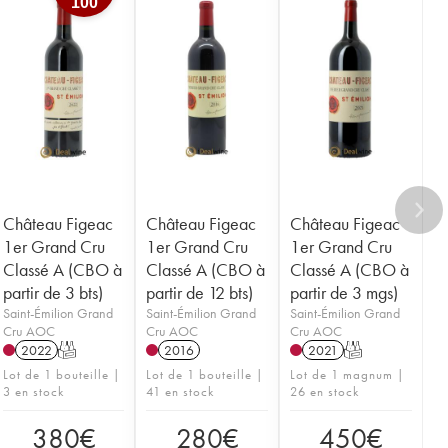
100
Château Figeac
Château Figeac
Château Figeac
1er Grand Cru
1er Grand Cru
1er Grand Cru
Classé A (CBO à
Classé A (CBO à
Classé A (CBO à
partir de 3 bts)
partir de 12 bts)
partir de 3 mgs)
Saint-Émilion Grand
Saint-Émilion Grand
Saint-Émilion Grand
Cru AOC
Cru AOC
Cru AOC
2022
T
2016
2021
T
Lot de 1 bouteille |
Lot de 1 bouteille |
Lot de 1 magnum |
3 en stock
41 en stock
26 en stock
380
€
280
€
450
€