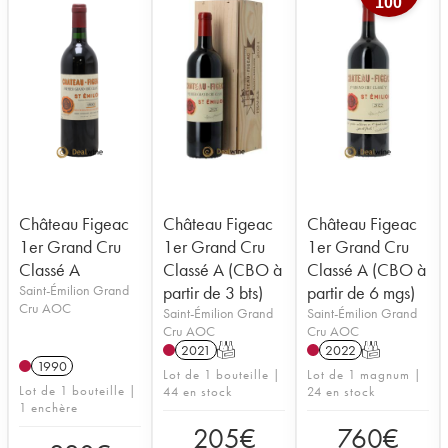
100
Château Figeac
Château Figeac
Château Figeac
1er Grand Cru
1er Grand Cru
1er Grand Cru
Classé A
Classé A (CBO à
Classé A (CBO à
Saint-Émilion Grand
partir de 3 bts)
partir de 6 mgs)
Cru AOC
Saint-Émilion Grand
Saint-Émilion Grand
Cru AOC
Cru AOC
2021
T
2022
T
1990
Lot de 1 bouteille |
Lot de 1 magnum |
Lot de 1 bouteille |
44 en stock
24 en stock
1 enchère
205
€
760
€