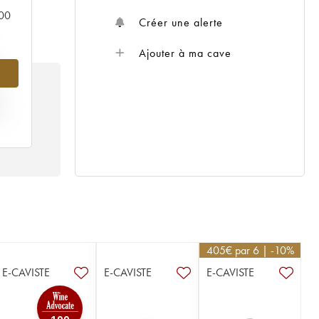
000
Créer une alerte
Ajouter à ma cave
IX
84
405
€
par 6 | -10%
E-CAVISTE
E-CAVISTE
E-CAVISTE