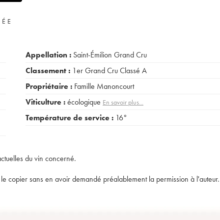
VÉE
Appellation :
Saint-Émilion Grand Cru
Classement :
1er Grand Cru Classé A
Propriétaire :
Famille Manoncourt
Viticulture :
écologique
En savoir plus...
Température de service :
16°
actuelles du vin concerné.
t de le copier sans en avoir demandé préalablement la permission à l'auteur.