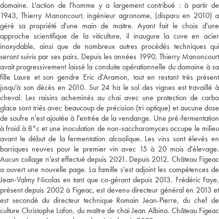
domaine. L'action de l'homme y a largement contribué : à partir de
1943, Thierry Manoncourt, ingénieur agronome, (disparu en 2010) a
géré sa propriété d'une main de maître. Ayant fait le choix d'une
approche scientifique de la viticulture, il inaugure la cuve en acier
inoxydable, ainsi que de nombreux autres procédés techniques qui
seront suivis par ses pairs. Depuis les années 1990, Thierry Manoncourt
avait progressivement laissé la conduite opérationnelle du domaine à sa
fille Laure et son gendre Eric d'Aramon, tout en restant très présent
jusqu'à son décès en 2010. Sur 24 ha le sol des vignes est travaillé à
cheval. Les raisins acheminés au chai avec une protection de carbo
glace sont triés avec beaucoup de précision (tri optique) et aucune dose
de soufre n'est ajoutée à l'entrée de la vendange. Une pré-fermentation
à froid à 8°c et une inoculation de non-saccharomyces occupe le milieu
avant le début de la fermentation alcoolique. Les vins sont élevés en
barriques neuves pour le premier vin avec 15 à 20 mois d'élevage.
Aucun collage n'est effectué depuis 2021. Depuis 2012, Château Figeac
a ouvert une nouvelle page. La famille s'est adjoint les compétences de
Jean-Valmy Nicolas en tant que co-gérant depuis 2013. Frédéric Faye,
présent depuis 2002 à Figeac, est devenu directeur général en 2013 et
est secondé du directeur technique Romain Jean-Pierre, du chef de
culture Christophe Lafon, du maître de chai Jean Albino. Château Figeac