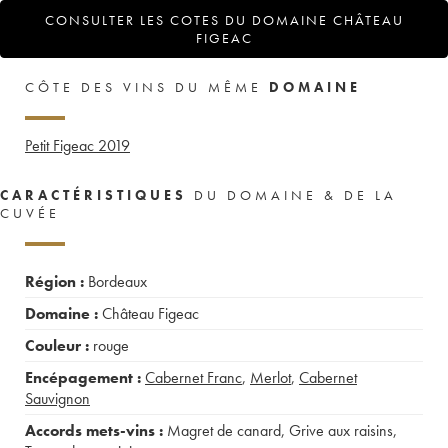
CONSULTER LES COTES DU DOMAINE CHÂTEAU
FIGEAC
CÔTE DES VINS DU MÊME
DOMAINE
Petit Figeac
2019
CARACTÉRISTIQUES
DU DOMAINE & DE LA
CUVÉE
Région :
Bordeaux
Domaine :
Château Figeac
Couleur :
rouge
Encépagement :
Cabernet Franc
,
Merlot
,
Cabernet
Sauvignon
Accords mets-vins :
Magret de canard
,
Grive aux raisins
,