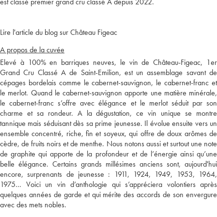
est classé premier grand cru classé A depuis 2022.
Lire l'article du blog sur Château Figeac
A propos de la cuvée
Elevé à 100% en barriques neuves, le vin de Château-Figeac, 1er
Grand Cru Classé A de Saint-Emilion, est un assemblage savant de
cépages bordelais comme le cabernet-sauvignon, le cabernet-franc et
le merlot. Quand le cabernet-sauvignon apporte une matière minérale,
le cabernet-franc s’offre avec élégance et le merlot séduit par son
charme et sa rondeur. A la dégustation, ce vin unique se montre
tannique mais séduisant dès sa prime jeunesse. Il évolue ensuite vers un
ensemble concentré, riche, fin et soyeux, qui offre de doux arômes de
cèdre, de fruits noirs et de menthe. Nous notons aussi et surtout une note
de graphite qui apporte de la profondeur et de l’énergie ainsi qu’une
belle élégance. Certains grands millésimes anciens sont, aujourd'hui
encore, surprenants de jeunesse : 1911, 1924, 1949, 1953, 1964,
1975... Voici un vin d’anthologie qui s’appréciera volontiers après
quelques années de garde et qui mérite des accords de son envergure
avec des mets nobles.