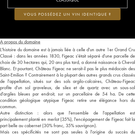
VOUS POSSÉDEZ UN VIN IDENTIQUE ?
A propos du domaine
L'histoire du domaine est à jamais liée à celle d'un autre 1er Grand Cru
Classé : dans les années 1830, Figeac s'était séparé d'une parcelle de
choix de 30 hectares qui, 20 ans plus tard, a donné naissance à Cheval
Blanc. Et pourtant, Château Figeac ne serait-il pas le plus médocain des
Saint-Emilion ? Contrairement à la plupart des autres grands crus classés
de l'appellation, situés sur des sols argilo-calcaires, Château-Figeac
profite d'un sol graveleux, de silex et de quartz avec un sous-sol
d'argiles bleues par endroit, sur un parcellaire de 54 ha. De cette
condition géologique atypique Figeac retire une élégance hors du
commun.
Autre distinction : alors que l'ensemble de l'appellation est
principalement planté en merlot (35%), l'encépagement de Figeac fait la
part belle au cabernet (30% franc, 35% sauvignon).
Mais ces spécificités ne sont pas seules à l'origine du succès du