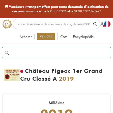
🚚
Vendeurs :
transport offert pour toute demande d’estimation de
vos vins
transmise entre le 01.07.2026 et le 31.08.2026 inclus*
Acheter
Cote
Encyclopédie
VENDRE
Château Figeac 1er Grand
Cru Classé A
2019
Millésime