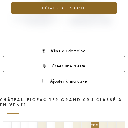
1959
1957
1955
1953
1952
+11.43%
-31.03%
DÉTAILS DE LA COTE
1950
1949
1947
1946
1945
VARIATION COTE ACTUELLE /
1935
1923
----
VARIATION PRIX PRIMEUR
PRIX PRIMEUR
MILLÉSIME 2019 / 2018
Vins
du domaine
Créer une alerte
Ajouter à ma cave
CHÂTEAU FIGEAC 1ER GRAND CRU CLASSÉ A
EN VENTE
405
€
par 6 | -10%