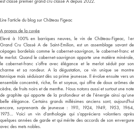
est classé premier grand cru classé A depuis 2022.
Lire l'article du blog sur Château Figeac
A propos de la cuvée
Elevé à 100% en barriques neuves, le vin de Château-Figeac, 1er
Grand Cru Classé A de Saint-Emilion, est un assemblage savant de
cépages bordelais comme le cabernet-sauvignon, le cabernet-franc et
le merlot. Quand le cabernet-sauvignon apporte une matière minérale,
le cabernet-franc s’offre avec élégance et le merlot séduit par son
charme et sa rondeur. A la dégustation, ce vin unique se montre
tannique mais séduisant dès sa prime jeunesse. Il évolue ensuite vers un
ensemble concentré, riche, fin et soyeux, qui offre de doux arômes de
cèdre, de fruits noirs et de menthe. Nous notons aussi et surtout une note
de graphite qui apporte de la profondeur et de l’énergie ainsi qu’une
belle élégance. Certains grands millésimes anciens sont, aujourd'hui
encore, surprenants de jeunesse : 1911, 1924, 1949, 1953, 1964,
1975... Voici un vin d’anthologie qui s’appréciera volontiers après
quelques années de garde et qui mérite des accords de son envergure
avec des mets nobles.