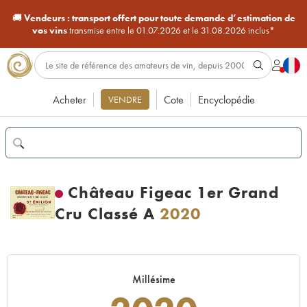
🚚
Vendeurs :
transport offert pour toute demande d’estimation de
vos vins
transmise entre le 01.07.2026 et le 31.08.2026 inclus*
Acheter
Cote
Encyclopédie
VENDRE
Château Figeac 1er Grand
Cru Classé A
2020
Millésime