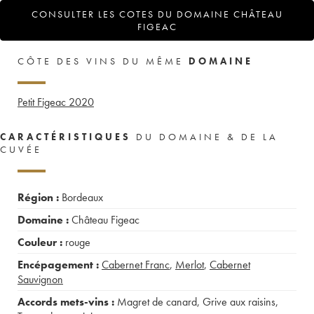
CONSULTER LES COTES DU DOMAINE CHÂTEAU
FIGEAC
CÔTE DES VINS DU MÊME
DOMAINE
Petit Figeac
2020
CARACTÉRISTIQUES
DU DOMAINE & DE LA
CUVÉE
Région :
Bordeaux
Domaine :
Château Figeac
Couleur :
rouge
Encépagement :
Cabernet Franc
,
Merlot
,
Cabernet
Sauvignon
Accords mets-vins :
Magret de canard
,
Grive aux raisins
,