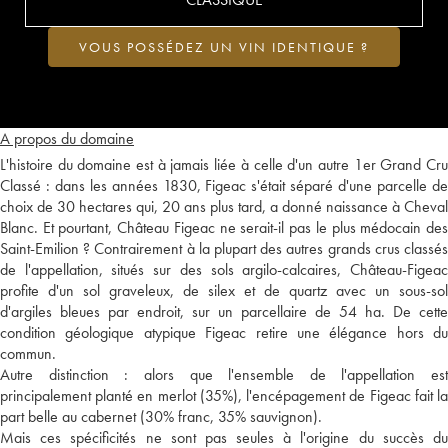
VOUS POSSÉDEZ UN VIN IDENTIQUE ?
A propos du domaine
L'histoire du domaine est à jamais liée à celle d'un autre 1er Grand Cru
Classé : dans les années 1830, Figeac s'était séparé d'une parcelle de
choix de 30 hectares qui, 20 ans plus tard, a donné naissance à Cheval
Blanc. Et pourtant, Château Figeac ne serait-il pas le plus médocain des
Saint-Emilion ? Contrairement à la plupart des autres grands crus classés
de l'appellation, situés sur des sols argilo-calcaires, Château-Figeac
profite d'un sol graveleux, de silex et de quartz avec un sous-sol
d'argiles bleues par endroit, sur un parcellaire de 54 ha. De cette
condition géologique atypique Figeac retire une élégance hors du
commun.
Autre distinction : alors que l'ensemble de l'appellation est
principalement planté en merlot (35%), l'encépagement de Figeac fait la
part belle au cabernet (30% franc, 35% sauvignon).
Mais ces spécificités ne sont pas seules à l'origine du succès du