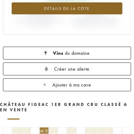
1959
1957
1955
1953
1952
+8.06%
+30%
DÉTAILS DE LA COTE
1950
1949
1947
1946
1945
VARIATION COTE ACTUELLE /
1935
1923
----
VARIATION PRIX PRIMEUR
PRIX PRIMEUR
MILLÉSIME 2020 / 2019
Vins
du domaine
Créer une alerte
Ajouter à ma cave
CHÂTEAU FIGEAC 1ER GRAND CRU CLASSÉ A
EN VENTE
405
€
par 6 | -10%