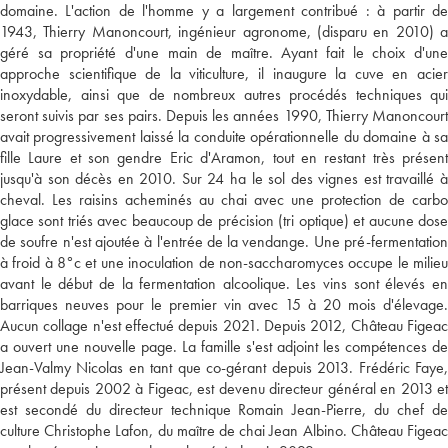
domaine. L'action de l'homme y a largement contribué : à partir de
1943, Thierry Manoncourt, ingénieur agronome, (disparu en 2010) a
géré sa propriété d'une main de maître. Ayant fait le choix d'une
approche scientifique de la viticulture, il inaugure la cuve en acier
inoxydable, ainsi que de nombreux autres procédés techniques qui
seront suivis par ses pairs. Depuis les années 1990, Thierry Manoncourt
avait progressivement laissé la conduite opérationnelle du domaine à sa
fille Laure et son gendre Eric d'Aramon, tout en restant très présent
jusqu'à son décès en 2010. Sur 24 ha le sol des vignes est travaillé à
cheval. Les raisins acheminés au chai avec une protection de carbo
glace sont triés avec beaucoup de précision (tri optique) et aucune dose
de soufre n'est ajoutée à l'entrée de la vendange. Une pré-fermentation
à froid à 8°c et une inoculation de non-saccharomyces occupe le milieu
avant le début de la fermentation alcoolique. Les vins sont élevés en
barriques neuves pour le premier vin avec 15 à 20 mois d'élevage.
Aucun collage n'est effectué depuis 2021. Depuis 2012, Château Figeac
a ouvert une nouvelle page. La famille s'est adjoint les compétences de
Jean-Valmy Nicolas en tant que co-gérant depuis 2013. Frédéric Faye,
présent depuis 2002 à Figeac, est devenu directeur général en 2013 et
est secondé du directeur technique Romain Jean-Pierre, du chef de
culture Christophe Lafon, du maître de chai Jean Albino. Château Figeac