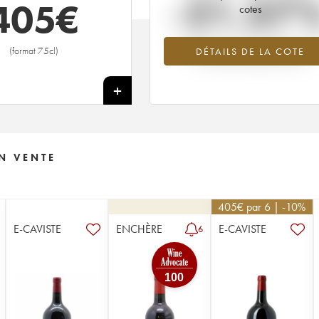
-21.37
405
€
cotes
Tendance à la baisse du millésime 1
(format 75cl)
DÉTAILS DE LA COTE
en 2026 par rapport à 2025
+
N VENTE
405
€
par 6 | -10%
E-CAVISTE
ENCHÈRE
E-CAVISTE
6
100