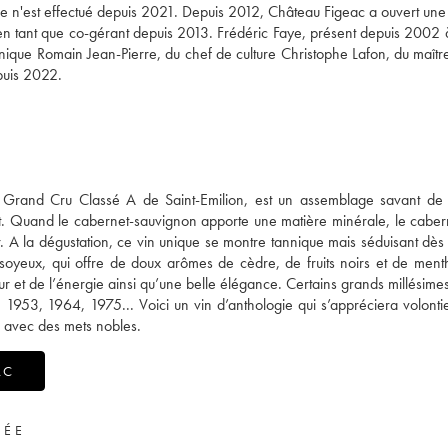
e n'est effectué depuis 2021. Depuis 2012, Château Figeac a ouvert une
 en tant que co-gérant depuis 2013. Frédéric Faye, présent depuis 2002 
nique Romain Jean-Pierre, du chef de culture Christophe Lafon, du maîtr
puis 2022.
 Grand Cru Classé A de Saint-Emilion, est un assemblage savant de
t. Quand le cabernet-sauvignon apporte une matière minérale, le caber
r. A la dégustation, ce vin unique se montre tannique mais séduisant dès
t soyeux, qui offre de doux arômes de cèdre, de fruits noirs et de men
ur et de l’énergie ainsi qu’une belle élégance. Certains grands millésime
 1953, 1964, 1975... Voici un vin d’anthologie qui s’appréciera volonti
 avec des mets nobles.
AC
VÉE