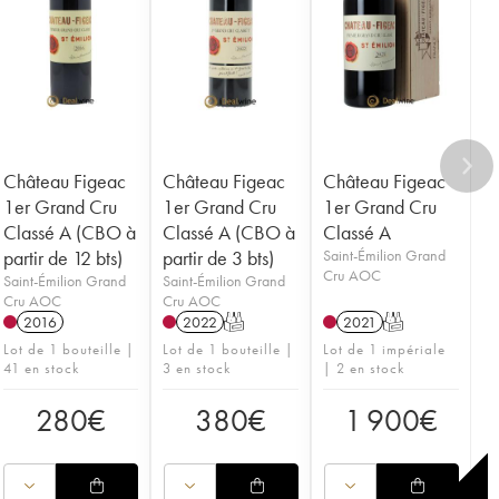
Château Figeac
Château Figeac
Château Figeac
1er Grand Cru
1er Grand Cru
1er Grand Cru
Classé A (CBO à
Classé A (CBO à
Classé A
partir de 12 bts)
partir de 3 bts)
Saint-Émilion Grand
Cru AOC
Saint-Émilion Grand
Saint-Émilion Grand
Cru AOC
Cru AOC
2016
2022
T
2021
T
Lot de 1 bouteille |
Lot de 1 bouteille |
Lot de 1 impériale
41 en stock
3 en stock
| 2 en stock
280
€
380
€
1 900
€