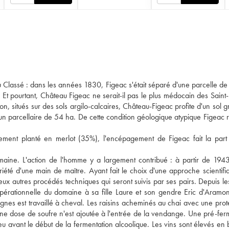
ru Classé : dans les années 1830, Figeac s'était séparé d'une parcelle de
Et pourtant, Château Figeac ne serait-il pas le plus médocain des Saint-
on, situés sur des sols argilo-calcaires, Château-Figeac profite d'un sol g
r un parcellaire de 54 ha. De cette condition géologique atypique Figeac r
palement planté en merlot (35%), l'encépagement de Figeac fait la part
maine. L'action de l'homme y a largement contribué : à partir de 1943
té d'une main de maître. Ayant fait le choix d'une approche scientifi
reux autres procédés techniques qui seront suivis par ses pairs. Depuis l
pérationnelle du domaine à sa fille Laure et son gendre Eric d'Aramon
ignes est travaillé à cheval. Les raisins acheminés au chai avec une prot
cune dose de soufre n'est ajoutée à l'entrée de la vendange. Une pré-fer
u avant le début de la fermentation alcoolique. Les vins sont élevés en 