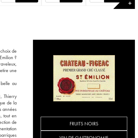
✕
 choix de
Emilion ?
raveleux,
etire une
 belle au
, Thierry
que de la
es années
, tout en
ection de
FRUITS NOIRS
mentation
barriques
VIN DE GASTRONOMIE