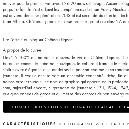
neuves pour le premier vin avec 15 à 20 mois d'élevage. Aucun collag
page. La famille s'est adjoint les compétences de Jean-Valmy Nicolas
est devenu directeur général en 2013 et est secondé du directeur tech
Jean Albino. Château Figeac est classé premier grand cru classé A de
Lire l'article du blog sur Château Figeac
A propos de la cuvée
Elevé à 100% en barriques neuves, le vin de Château-Figeac, 1er
bordelais comme le cabernet-sauvignon, le cabernet-franc et le merlo
s’offre avec élégance et le merlot séduit par son charme et sa rondeu
jeunesse. Il évolue ensuite vers un ensemble concentré, riche, fin e
notons aussi et surtout une note de graphite qui apporte de la profonde
sont, aujourd'hui encore, surprenants de jeunesse : 1911, 1924, 1949,
quelques années de garde et qui mérite des accords de son envergure
CONSULTER LES COTES DU DOMAINE CHÂTEAU FIGE
CARACTÉRISTIQUES
DU DOMAINE & DE LA CU