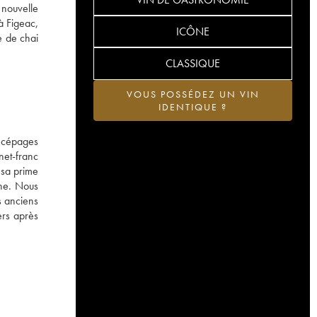
 nouvelle
à Figeac,
ICÔNE
e de chai
CLASSIQUE
VOUS POSSÉDEZ UN VIN
IDENTIQUE ?
 cépages
net-franc
 sa prime
the. Nous
s anciens
ers après