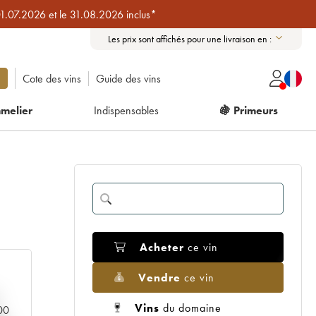
01.07.2026 et le 31.08.2026 inclus*
Les prix sont affichés pour une livraison en :
Cote des vins
Guide des vins
melier
Indispensables
🍇 Primeurs
Acheter
ce vin
Vendre
ce vin
Vins
du domaine
000