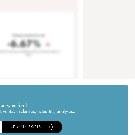
vant-première !
ventes exclusives, actualités, analyses...
JE M'INSCRIS