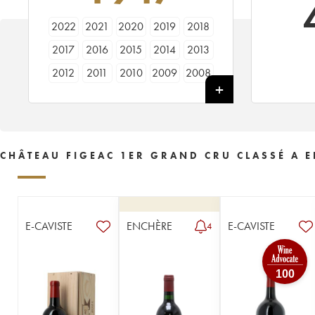
2022
2021
2020
2019
2018
2017
2016
2015
2014
2013
2012
2011
2010
2009
2008
2007
2006
2005
2004
2003
2002
2001
2000
1999
1998
1997
1996
1995
1994
1993
CHÂTEAU FIGEAC 1ER GRAND CRU CLASSÉ A E
1992
1990
1989
1988
1987
1986
1985
1984
1983
1982
1981
1980
1979
1978
1977
E-CAVISTE
ENCHÈRE
E-CAVISTE
4
1976
1975
1974
1973
1972
1971
1970
1969
1968
1967
100
1966
1964
1962
1961
1960
1959
1957
1955
1953
1952