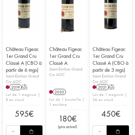
Château Figeac
Château Figeac
Château Figeac
1er Grand Cru
1er Grand Cru
1er Grand Cru
Classé A (CBO à
Classé A
Classé A (CBO à
partir de 6 mgs)
Saint-Émilion Grand
partir de 3 mgs)
Cru AOC
Saint-Émilion Grand
Saint-Émilion Grand
Cru AOC
Cru AOC
2019
T
2021
T
2020
Lot de 1 magnum |
Lot de 1 magnum |
Lot de 1 bouteille |
8 en stock
26 en stock
1 enchère
595
€
450
€
180
€
(
prix actuel
)