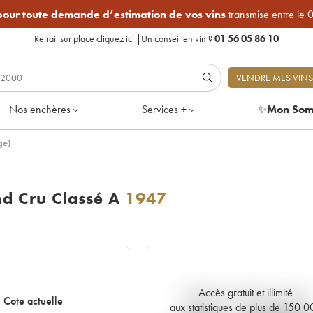
 pour toute demande d’estimation de vos vins
transmise entre le 
Retrait sur place
cliquez ici
|
Un conseil en vin ?
01 56 05 86 10
VENDRE MES VINS
Nos enchères
Services +
✨
Mon Som
ge)
d Cru Classé A
1947
Accès gratuit et illimité
Tendance actuelle de la cote
Cote actuelle
aux statistiques de plus de 150 