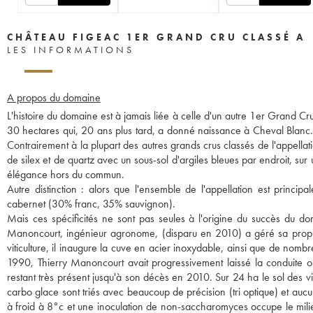
CHÂTEAU FIGEAC 1ER GRAND CRU CLASSÉ A
LES INFORMATIONS
A propos du domaine
L'histoire du domaine est à jamais liée à celle d'un autre 1er Grand C
30 hectares qui, 20 ans plus tard, a donné naissance à Cheval Blanc. 
Contrairement à la plupart des autres grands crus classés de l'appellati
de silex et de quartz avec un sous-sol d'argiles bleues par endroit, su
élégance hors du commun.
Autre distinction : alors que l'ensemble de l'appellation est princi
cabernet (30% franc, 35% sauvignon).
Mais ces spécificités ne sont pas seules à l'origine du succès du do
Manoncourt, ingénieur agronome, (disparu en 2010) a géré sa proprié
viticulture, il inaugure la cuve en acier inoxydable, ainsi que de nomb
1990, Thierry Manoncourt avait progressivement laissé la conduite o
restant très présent jusqu'à son décès en 2010. Sur 24 ha le sol des v
carbo glace sont triés avec beaucoup de précision (tri optique) et au
à froid à 8°c et une inoculation de non-saccharomyces occupe le milie