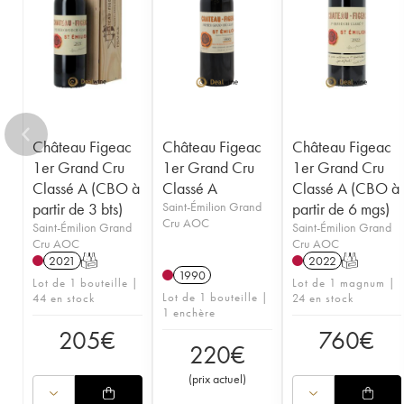
1950
1949
1947
1946
1945
1935
1923
----
Château Figeac
Château Figeac
Château Figeac
1er Grand Cru
1er Grand Cru
1er Grand Cru
Classé A (CBO à
Classé A
Classé A (CBO à
partir de 3 bts)
Saint-Émilion Grand
partir de 6 mgs)
Cru AOC
Saint-Émilion Grand
Saint-Émilion Grand
Cru AOC
Cru AOC
2021
T
2022
T
1990
Lot de 1 bouteille |
Lot de 1 magnum |
Lot de 1 bouteille |
44 en stock
24 en stock
1 enchère
205
€
760
€
220
€
(
prix actuel
)