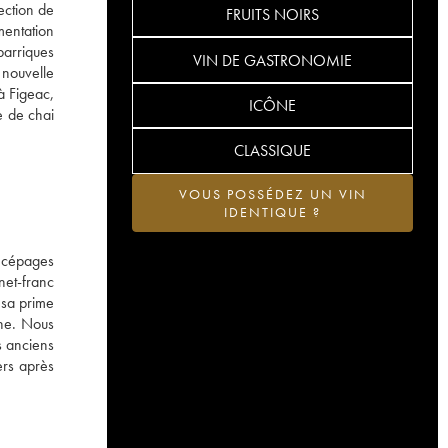
ection de
FRUITS NOIRS
mentation
barriques
VIN DE GASTRONOMIE
 nouvelle
à Figeac,
ICÔNE
e de chai
CLASSIQUE
VOUS POSSÉDEZ UN VIN
IDENTIQUE ?
 cépages
net-franc
 sa prime
the. Nous
s anciens
ers après