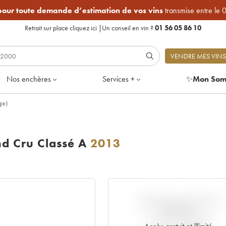
 pour toute demande d’estimation de vos vins
transmise entre le 
Retrait sur place
cliquez ici
|
Un conseil en vin ?
01 56 05 86 10
VENDRE MES VINS
Nos enchères
Services +
✨
Mon Som
ge)
d Cru Classé A
2013
VARIATION COTE PAR
RAPPORT
AU PRIX PRIMEUR