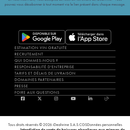
pouvez vous désabonner à tout moment via le lien présent dans chaque message.
ESTIMATION VIN GRATUITE
RECRUTEMENT
QUI SOMMES-NOUS ?
RESPONSABILITÉ D'ENTREPRISE
TARIFS ET DÉLAIS DE LIVRAISON
DOMAINES PARTENAIRES
PRESSE
FOIRE AUX QUESTIONS
Tous droits réservés © 2026 iDealwine S.A.S.
CGS
Données personnelles
Interdiction de vente de boissons alcooliques aux mineurs de