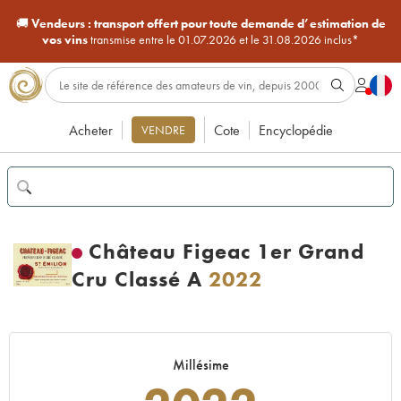
🚚
Vendeurs :
transport offert pour toute demande d’estimation de
vos vins
transmise entre le 01.07.2026 et le 31.08.2026 inclus*
Acheter
Cote
Encyclopédie
VENDRE
Château Figeac 1er Grand
Cru Classé A
2022
Millésime