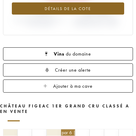
1959
1957
1955
1953
1952
-7.29%
+55.56%
DÉTAILS DE LA COTE
1950
1949
1947
1946
1945
VARIATION COTE ACTUELLE /
1935
1923
----
VARIATION PRIX PRIMEUR
PRIX PRIMEUR
MILLÉSIME 2022 / 2021
Vins
du domaine
Créer une alerte
Ajouter à ma cave
CHÂTEAU FIGEAC 1ER GRAND CRU CLASSÉ A
EN VENTE
405
€
par 6 | -10%