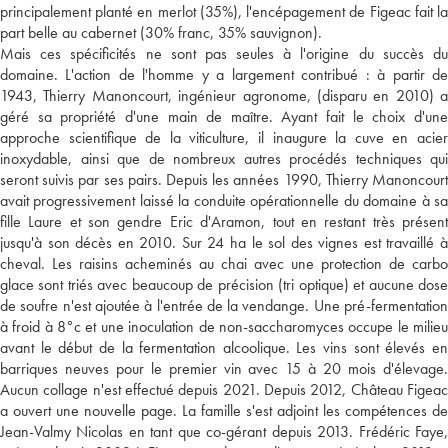
principalement planté en merlot (35%), l'encépagement de Figeac fait la
part belle au cabernet (30% franc, 35% sauvignon).
Mais ces spécificités ne sont pas seules à l'origine du succès du
domaine. L'action de l'homme y a largement contribué : à partir de
1943, Thierry Manoncourt, ingénieur agronome, (disparu en 2010) a
géré sa propriété d'une main de maître. Ayant fait le choix d'une
approche scientifique de la viticulture, il inaugure la cuve en acier
inoxydable, ainsi que de nombreux autres procédés techniques qui
seront suivis par ses pairs. Depuis les années 1990, Thierry Manoncourt
avait progressivement laissé la conduite opérationnelle du domaine à sa
fille Laure et son gendre Eric d'Aramon, tout en restant très présent
jusqu'à son décès en 2010. Sur 24 ha le sol des vignes est travaillé à
cheval. Les raisins acheminés au chai avec une protection de carbo
glace sont triés avec beaucoup de précision (tri optique) et aucune dose
de soufre n'est ajoutée à l'entrée de la vendange. Une pré-fermentation
à froid à 8°c et une inoculation de non-saccharomyces occupe le milieu
avant le début de la fermentation alcoolique. Les vins sont élevés en
barriques neuves pour le premier vin avec 15 à 20 mois d'élevage.
Aucun collage n'est effectué depuis 2021. Depuis 2012, Château Figeac
a ouvert une nouvelle page. La famille s'est adjoint les compétences de
Jean-Valmy Nicolas en tant que co-gérant depuis 2013. Frédéric Faye,