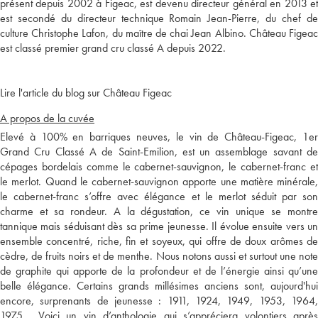
présent depuis 2002 à Figeac, est devenu directeur général en 2013 et
est secondé du directeur technique Romain Jean-Pierre, du chef de
culture Christophe Lafon, du maître de chai Jean Albino. Château Figeac
est classé premier grand cru classé A depuis 2022.
Lire l'article du blog sur Château Figeac
A propos de la cuvée
Elevé à 100% en barriques neuves, le vin de Château-Figeac, 1er
Grand Cru Classé A de Saint-Emilion, est un assemblage savant de
cépages bordelais comme le cabernet-sauvignon, le cabernet-franc et
le merlot. Quand le cabernet-sauvignon apporte une matière minérale,
le cabernet-franc s’offre avec élégance et le merlot séduit par son
charme et sa rondeur. A la dégustation, ce vin unique se montre
tannique mais séduisant dès sa prime jeunesse. Il évolue ensuite vers un
ensemble concentré, riche, fin et soyeux, qui offre de doux arômes de
cèdre, de fruits noirs et de menthe. Nous notons aussi et surtout une note
de graphite qui apporte de la profondeur et de l’énergie ainsi qu’une
belle élégance. Certains grands millésimes anciens sont, aujourd'hui
encore, surprenants de jeunesse : 1911, 1924, 1949, 1953, 1964,
1975... Voici un vin d’anthologie qui s’appréciera volontiers après