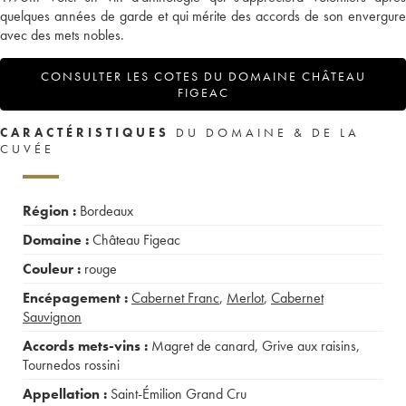
quelques années de garde et qui mérite des accords de son envergure
avec des mets nobles.
CONSULTER LES COTES DU DOMAINE CHÂTEAU
FIGEAC
CARACTÉRISTIQUES
DU DOMAINE & DE LA
CUVÉE
Région :
Bordeaux
Domaine :
Château Figeac
Couleur :
rouge
Encépagement :
Cabernet Franc
,
Merlot
,
Cabernet
Sauvignon
Accords mets-vins :
Magret de canard
,
Grive aux raisins
,
Tournedos rossini
Appellation :
Saint-Émilion Grand Cru