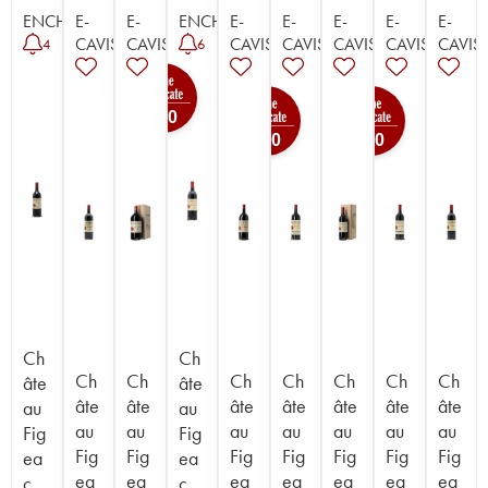
ENCHÈRE
E-
E-
ENCHÈRE
E-
E-
E-
E-
E-
CAVISTE
CAVISTE
CAVISTE
CAVISTE
CAVISTE
CAVISTE
CAVIST
4
6
100
100
100
Ch
Ch
Ch
Ch
Ch
Ch
Ch
Ch
Ch
âte
âte
âte
âte
âte
âte
âte
âte
âte
au
au
au
au
au
au
au
au
au
Fig
Fig
Fig
Fig
Fig
Fig
Fig
Fig
Fig
ea
ea
ea
ea
ea
ea
ea
ea
ea
c
c