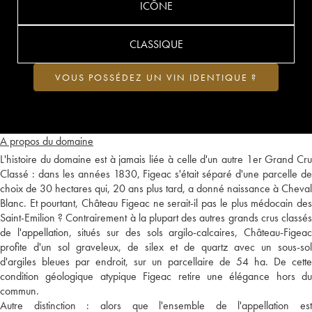
ICÔNE
CLASSIQUE
VOUS POSSÉDEZ UN VIN IDENTIQUE ?
A propos du domaine
L'histoire du domaine est à jamais liée à celle d'un autre 1er Grand Cru
Classé : dans les années 1830, Figeac s'était séparé d'une parcelle de
choix de 30 hectares qui, 20 ans plus tard, a donné naissance à Cheval
Blanc. Et pourtant, Château Figeac ne serait-il pas le plus médocain des
Saint-Emilion ? Contrairement à la plupart des autres grands crus classés
de l'appellation, situés sur des sols argilo-calcaires, Château-Figeac
profite d'un sol graveleux, de silex et de quartz avec un sous-sol
d'argiles bleues par endroit, sur un parcellaire de 54 ha. De cette
condition géologique atypique Figeac retire une élégance hors du
commun.
Autre distinction : alors que l'ensemble de l'appellation est