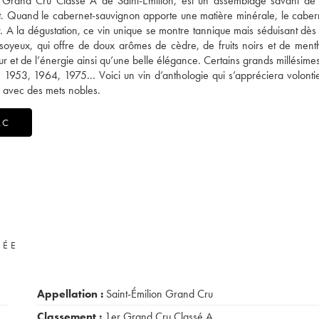
 Grand Cru Classé A de Saint-Emilion, est un assemblage savant de
t. Quand le cabernet-sauvignon apporte une matière minérale, le caber
r. A la dégustation, ce vin unique se montre tannique mais séduisant dès
t soyeux, qui offre de doux arômes de cèdre, de fruits noirs et de men
ur et de l’énergie ainsi qu’une belle élégance. Certains grands millésime
 1953, 1964, 1975... Voici un vin d’anthologie qui s’appréciera volonti
 avec des mets nobles.
AC
VÉE
Appellation :
Saint-Émilion Grand Cru
Classement :
1er Grand Cru Classé A