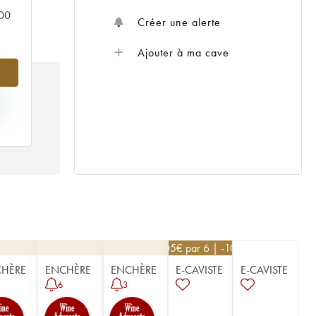
000
Créer une alerte
Ajouter à ma cave
IX
06
405
€
par 6 | -10%
HÈRE
ENCHÈRE
ENCHÈRE
E-CAVISTE
E-CAVISTE
6
3