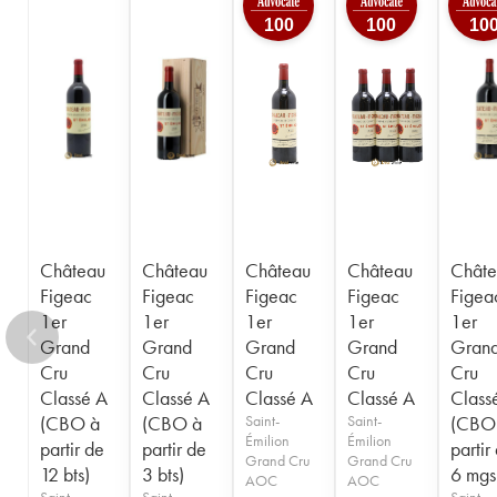
1950
1949
1947
1946
1945
100
100
10
1935
1923
----
Château
Château
Château
Château
Châte
Figeac
Figeac
Figeac
Figeac
Figea
1er
1er
1er
1er
1er
Grand
Grand
Grand
Grand
Gran
Cru
Cru
Cru
Cru
Cru
Classé A
Classé A
Classé A
Classé A
Class
(CBO à
(CBO à
Saint-
Saint-
(CBO
Émilion
Émilion
partir de
partir de
partir
Grand Cru
Grand Cru
12 bts)
3 bts)
6 mgs
AOC
AOC
Saint-
Saint-
Saint-