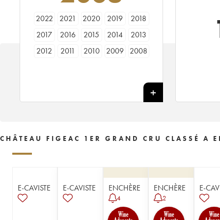
2022
2021
2020
2019
2018
2017
2016
2015
2014
2013
2012
2011
2010
2009
2008
2007
2006
2005
2004
2003
2002
2001
2000
1999
1998
1997
1996
1995
1994
1993
1992
1990
1989
1988
1987
1986
1985
1984
1983
1982
CHÂTEAU FIGEAC 1ER GRAND CRU CLASSÉ A E
1981
1980
1979
1978
1977
1976
1975
1974
1973
1972
1971
1970
1969
1968
1967
E-CAVISTE
E-CAVISTE
ENCHÈRE
ENCHÈRE
E-CAV
1966
1964
1962
1961
1960
4
2
1959
1957
1955
1953
1952