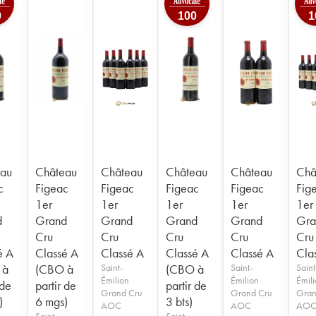
0
100
1
au
Château
Château
Château
Château
Châ
c
Figeac
Figeac
Figeac
Figeac
Fig
1er
1er
1er
1er
1er
d
Grand
Grand
Grand
Grand
Gra
Cru
Cru
Cru
Cru
Cru
é A
Classé A
Classé A
Classé A
Classé A
Cla
 à
(CBO à
Saint-
(CBO à
Saint-
Saint
Émilion
Émilion
Émil
 de
partir de
partir de
Grand Cru
Grand Cru
Gran
)
6 mgs)
3 bts)
AOC
AOC
AO
Saint-
Saint-