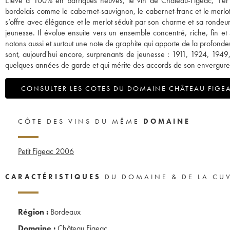
Elevé à 100% en barriques neuves, le vin de Château-Figeac, 1er
bordelais comme le cabernet-sauvignon, le cabernet-franc et le merlo
s’offre avec élégance et le merlot séduit par son charme et sa rondeu
jeunesse. Il évolue ensuite vers un ensemble concentré, riche, fin e
notons aussi et surtout une note de graphite qui apporte de la profonde
sont, aujourd'hui encore, surprenants de jeunesse : 1911, 1924, 1949,
quelques années de garde et qui mérite des accords de son envergure
CONSULTER LES COTES DU DOMAINE CHÂTEAU FIGE
CÔTE DES VINS DU MÊME
DOMAINE
Petit Figeac
2006
CARACTÉRISTIQUES
DU DOMAINE & DE LA CU
Région :
Bordeaux
Domaine :
Château Figeac