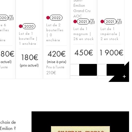
Émilion
Grand Cru
AOC
020
T
2022
2021
T
2021
T
de 6
Lot de 2
2020
Lot de 1
Lot de 1
eilles
bouteilles
Lot de 1
magnum |
impériale |
| 0
bouteille |
26 en stock
2 en stock
ère
enchère
1 enchère
450
€
1 900
€
080
€
420
€
180
€
 actuel
)
(
mise à prix
)
(
prix actuel
)
'unité
Prix à l'unité
210
€
✕
 choix de
Emilion ?