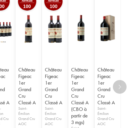
00
100
100
teau
Château
Château
Château
Château
eac
Figeac
Figeac
Figeac
Figeac
1er
1er
1er
1er
nd
Grand
Grand
Grand
Grand
Cru
Cru
Cru
Cru
ssé A
Classé A
Classé A
Classé A
Classé A
-
Saint-
Saint-
(CBO à
Saint-
ion
Émilion
Émilion
Émilion
partir de
d Cru
Grand Cru
Grand Cru
Grand Cru
3 mgs)
C
AOC
AOC
AOC
Saint-