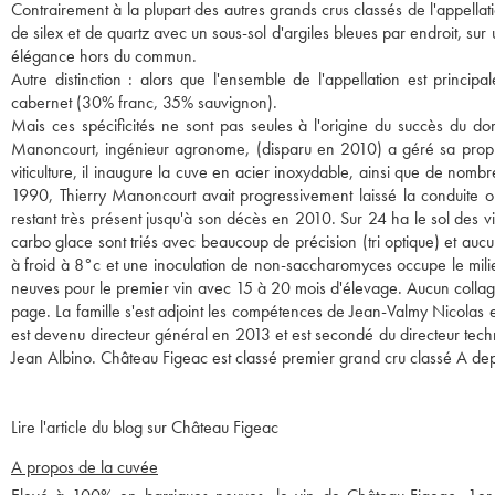
Contrairement à la plupart des autres grands crus classés de l'appellati
de silex et de quartz avec un sous-sol d'argiles bleues par endroit, su
élégance hors du commun.
Autre distinction : alors que l'ensemble de l'appellation est princi
cabernet (30% franc, 35% sauvignon).
Mais ces spécificités ne sont pas seules à l'origine du succès du do
Manoncourt, ingénieur agronome, (disparu en 2010) a géré sa proprié
viticulture, il inaugure la cuve en acier inoxydable, ainsi que de nomb
1990, Thierry Manoncourt avait progressivement laissé la conduite o
restant très présent jusqu'à son décès en 2010. Sur 24 ha le sol des v
carbo glace sont triés avec beaucoup de précision (tri optique) et au
à froid à 8°c et une inoculation de non-saccharomyces occupe le milie
neuves pour le premier vin avec 15 à 20 mois d'élevage. Aucun collag
page. La famille s'est adjoint les compétences de Jean-Valmy Nicolas
est devenu directeur général en 2013 et est secondé du directeur tech
Jean Albino. Château Figeac est classé premier grand cru classé A de
Lire l'article du blog sur Château Figeac
A propos de la cuvée