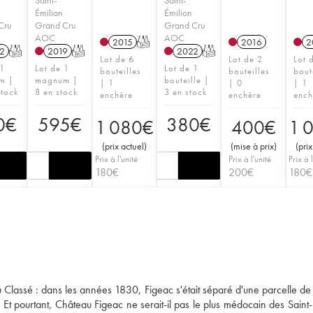
Émilion
Émilion
Cru
Grand Cru
Grand Cru
AOC
AOC
2015
T
2016
2
2
T
2019
T
2022
T
Lot de 6
Lot de 2
Lot 
 1
Lot de 1
Lot de 1
bouteilles
bouteilles
bout
m |
magnum |
bouteille |
| 1
| 0
| 1
stock
8 en stock
3 en stock
enchère
enchère
ench
0
€
595
€
380
€
1 080
€
400
€
1 
(
prix actuel
)
(
mise à prix
)
(
prix
Prix à l'unité
Prix à l'unité
Prix à l
180
€
200
€
180
€
ru Classé : dans les années 1830, Figeac s'était séparé d'une parcelle de
Et pourtant, Château Figeac ne serait-il pas le plus médocain des Saint-