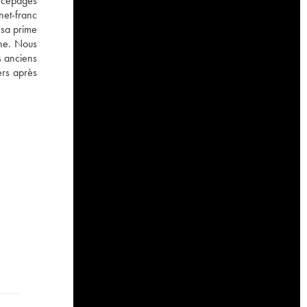
 cépages
net-franc
 sa prime
the. Nous
s anciens
ers après