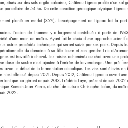
on, situés sur des sols argilo-calcaires, Château-Figeac profite d'un sol g
r un parcellaire de 54 ha. De cette condition géologique atypique Figeac r
palement planté en merlot (35%), l'encépagement de Figeac fait la part
maine. L'action de l'homme y a largement contribué : à partir de 1943
té d'une main de maître. Ayant fait le choix d'une approche scientifi
reux autres procédés techniques qui seront suivis par ses pairs. Depuis l
pérationnelle du domaine à sa fille Laure et son gendre Eric d'Aramon
ignes est travaillé à cheval. Les raisins acheminés au chai avec une prot
cune dose de soufre n'est ajoutée à l'entrée de la vendange. Une pré-fer
u avant le début de la fermentation alcoolique. Les vins sont élevés en 
e n'est effectué depuis 2021. Depuis 2012, Château Figeac a ouvert une
 en tant que co-gérant depuis 2013. Frédéric Faye, présent depuis 2002 
nique Romain Jean-Pierre, du chef de culture Christophe Lafon, du maîtr
puis 2022.