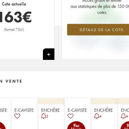
Accès gratuit et illimité
72
€
Cote actuelle
aux statistiques de plus de 150 
163
€
cotes
PRIX PRIMEURS 2006
+126.06%
-28%
(format 75cl)
DÉTAILS DE LA COTE
VARIATION COTE
VARIATION PR
ACTUELLE / PRIX
PRIMEUR
PRIMEUR
MILLÉSIME 20
/ 2005
+
N VENTE
ISTE
E-CAVISTE
ENCHÈRE
E-CAVISTE
ENCHÈRE
ENC
2
4
4