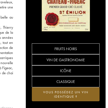
raveleux,
etire une
 belle au
, Thierry
que de la
es années
, tout en
ection de
FRUITS NOIRS
mentation
barriques
VIN DE GASTRONOMIE
 nouvelle
à Figeac,
ICÔNE
e de chai
CLASSIQUE
VOUS POSSÉDEZ UN VIN
IDENTIQUE ?