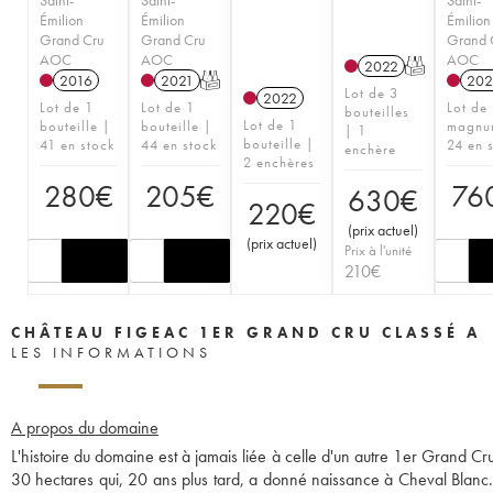
Émilion
Émilion
Émilion
Grand Cru
Grand Cru
Grand 
AOC
AOC
AOC
2022
T
2016
2021
T
202
Lot de 3
2022
Lot de 1
Lot de 1
Lot de
bouteilles
Lot de 1
bouteille |
bouteille |
magnu
| 1
bouteille |
41 en stock
44 en stock
24 en 
enchère
2 enchères
280
€
205
€
76
630
€
220
€
(
prix actuel
)
(
prix actuel
)
Prix à l'unité
210
€
CHÂTEAU FIGEAC 1ER GRAND CRU CLASSÉ A
LES INFORMATIONS
A propos du domaine
L'histoire du domaine est à jamais liée à celle d'un autre 1er Grand C
30 hectares qui, 20 ans plus tard, a donné naissance à Cheval Blanc. 