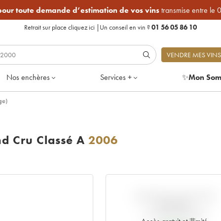
 pour toute demande d’estimation de vos vins
transmise entre le 
Retrait sur place
cliquez ici
|
Un conseil en vin ?
01 56 05 86 10
VENDRE MES VINS
Nos enchères
Services +
✨
Mon Som
ge)
d Cru Classé A
2006
VARIATION COTE PAR
RAPPORT
AU PRIX PRIMEUR