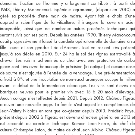
domaine. L'action de l'homme y a largement contribué : à partir de
1943, Thierry Manoncourt, ingénieur agronome, (disparu en 2010) a
géré sa propriété d'une main de maître. Ayant fait le choix d'une
approche scientifique de la viticulture, il inaugure la cuve en acier
inoxydable, ainsi que de nombreux autres procédés techniques qui
seront suivis par ses pairs. Depuis les années 1990, Thierry Manoncourt
avait progressivement laissé la conduite opérationnelle du domaine à sa
fille Laure et son gendre Eric d'Aramon, tout en restant très présent
jusqu'à son décès en 2010. Sur 24 ha le sol des vignes est travaillé à
cheval. Les raisins acheminés au chai avec une protection de carbo
glace sont triés avec beaucoup de précision (tri optique) et aucune dose
de soufre n'est ajoutée à l'entrée de la vendange. Une pré-fermentation
à froid à 8°c et une inoculation de non-saccharomyces occupe le milieu
avant le début de la fermentation alcoolique. Les vins sont élevés en
barriques neuves pour le premier vin avec 15 à 20 mois d'élevage.
Aucun collage n'est effectué depuis 2021. Depuis 2012, Château Figeac
a ouvert une nouvelle page. La famille s'est adjoint les compétences de
Jean-Valmy Nicolas en tant que co-gérant depuis 2013. Frédéric Faye,
présent depuis 2002 à Figeac, est devenu directeur général en 2013 et
est secondé du directeur technique Romain Jean-Pierre, du chef de
culture Christophe Lafon, du maître de chai Jean Albino. Château Figeac