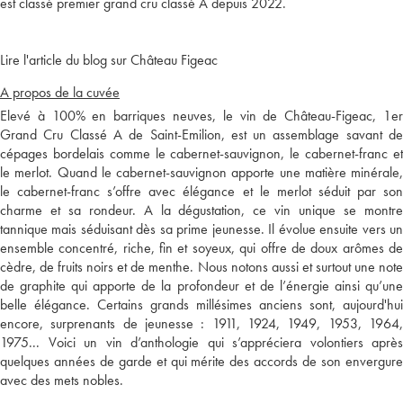
est classé premier grand cru classé A depuis 2022.
Lire l'article du blog sur Château Figeac
A propos de la cuvée
Elevé à 100% en barriques neuves, le vin de Château-Figeac, 1er
Grand Cru Classé A de Saint-Emilion, est un assemblage savant de
cépages bordelais comme le cabernet-sauvignon, le cabernet-franc et
le merlot. Quand le cabernet-sauvignon apporte une matière minérale,
le cabernet-franc s’offre avec élégance et le merlot séduit par son
charme et sa rondeur. A la dégustation, ce vin unique se montre
tannique mais séduisant dès sa prime jeunesse. Il évolue ensuite vers un
ensemble concentré, riche, fin et soyeux, qui offre de doux arômes de
cèdre, de fruits noirs et de menthe. Nous notons aussi et surtout une note
de graphite qui apporte de la profondeur et de l’énergie ainsi qu’une
belle élégance. Certains grands millésimes anciens sont, aujourd'hui
encore, surprenants de jeunesse : 1911, 1924, 1949, 1953, 1964,
1975... Voici un vin d’anthologie qui s’appréciera volontiers après
quelques années de garde et qui mérite des accords de son envergure
avec des mets nobles.