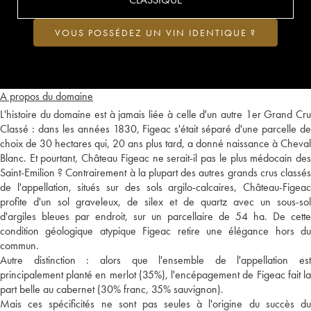
VOUS POSSÉDEZ UN VIN IDENTIQUE ?
A propos du domaine
L'histoire du domaine est à jamais liée à celle d'un autre 1er Grand Cru
Classé : dans les années 1830, Figeac s'était séparé d'une parcelle de
choix de 30 hectares qui, 20 ans plus tard, a donné naissance à Cheval
Blanc. Et pourtant, Château Figeac ne serait-il pas le plus médocain des
Saint-Emilion ? Contrairement à la plupart des autres grands crus classés
de l'appellation, situés sur des sols argilo-calcaires, Château-Figeac
profite d'un sol graveleux, de silex et de quartz avec un sous-sol
d'argiles bleues par endroit, sur un parcellaire de 54 ha. De cette
condition géologique atypique Figeac retire une élégance hors du
commun.
Autre distinction : alors que l'ensemble de l'appellation est
principalement planté en merlot (35%), l'encépagement de Figeac fait la
part belle au cabernet (30% franc, 35% sauvignon).
Mais ces spécificités ne sont pas seules à l'origine du succès du