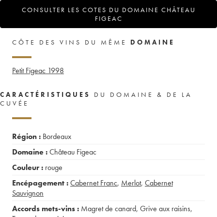
CONSULTER LES COTES DU DOMAINE CHÂTEAU
FIGEAC
CÔTE DES VINS DU MÊME
DOMAINE
Petit Figeac
1998
CARACTÉRISTIQUES
DU DOMAINE & DE LA
CUVÉE
Région :
Bordeaux
Domaine :
Château Figeac
Couleur :
rouge
Encépagement :
Cabernet Franc
,
Merlot
,
Cabernet
Sauvignon
Accords mets-vins :
Magret de canard
,
Grive aux raisins
,