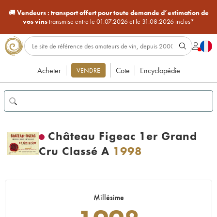
🚚
Vendeurs :
transport offert pour toute demande d’estimation de
vos vins
transmise entre le 01.07.2026 et le 31.08.2026 inclus*
Acheter
Cote
Encyclopédie
VENDRE
Château Figeac 1er Grand
Cru Classé A
1998
Millésime