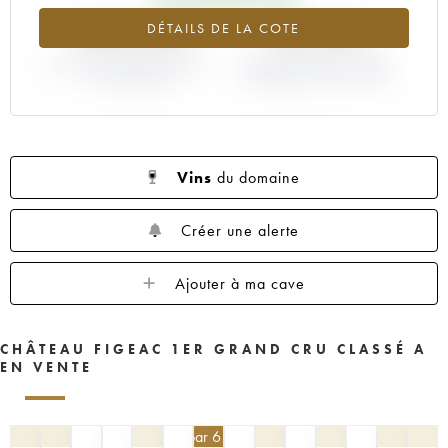
1959
1957
1955
1953
1952
+243.05%
+22.92%
DÉTAILS DE LA COTE
1950
1949
1947
1946
1945
VARIATION COTE ACTUELLE /
1935
1923
----
VARIATION PRIX PRIMEUR
PRIX PRIMEUR
MILLÉSIME 1998 / 1997
Vins
du domaine
Créer une alerte
Ajouter à ma cave
CHÂTEAU FIGEAC 1ER GRAND CRU CLASSÉ A
EN VENTE
405
€
par 6 | -10%