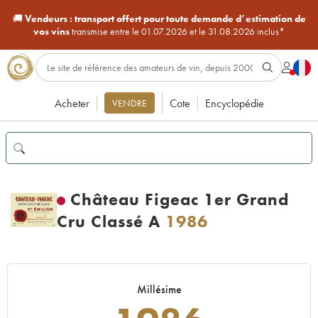
🚚
Vendeurs :
transport offert pour toute demande d’estimation de
vos vins
transmise entre le 01.07.2026 et le 31.08.2026 inclus*
Acheter
Cote
Encyclopédie
VENDRE
Château Figeac 1er Grand
Cru Classé A
1986
Millésime