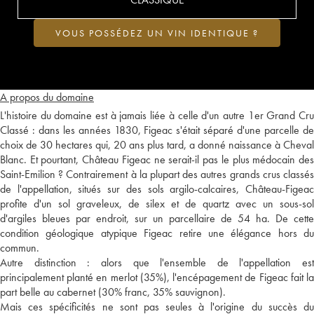
VOUS POSSÉDEZ UN VIN IDENTIQUE ?
A propos du domaine
L'histoire du domaine est à jamais liée à celle d'un autre 1er Grand Cru
Classé : dans les années 1830, Figeac s'était séparé d'une parcelle de
choix de 30 hectares qui, 20 ans plus tard, a donné naissance à Cheval
Blanc. Et pourtant, Château Figeac ne serait-il pas le plus médocain des
Saint-Emilion ? Contrairement à la plupart des autres grands crus classés
de l'appellation, situés sur des sols argilo-calcaires, Château-Figeac
profite d'un sol graveleux, de silex et de quartz avec un sous-sol
d'argiles bleues par endroit, sur un parcellaire de 54 ha. De cette
condition géologique atypique Figeac retire une élégance hors du
commun.
Autre distinction : alors que l'ensemble de l'appellation est
principalement planté en merlot (35%), l'encépagement de Figeac fait la
part belle au cabernet (30% franc, 35% sauvignon).
Mais ces spécificités ne sont pas seules à l'origine du succès du