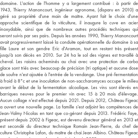
domaine. L'action de l'homme y a largement contribué : à partir de
1943, Thierry Manoncourt, ingénieur agronome, (disparu en 2010) a
géré sa propriété d'une main de maître. Ayant fait le choix d'une
approche scientifique de la viticulture, il inaugure la cuve en acier
inoxydable, ainsi que de nombreux autres procédés techniques qui
seront suivis par ses pairs. Depuis les années 1990, Thierry Manoncourt
avait progressivement laissé la conduite opérationnelle du domaine à sa
fille Laure et son gendre Eric d'Aramon, tout en restant très présent
jusqu'à son décès en 2010. Sur 24 ha le sol des vignes est travaillé à
cheval. Les raisins acheminés au chai avec une protection de carbo
glace sont triés avec beaucoup de précision (tri optique) et aucune dose
de soufre n'est ajoutée à l'entrée de la vendange. Une pré-fermentation
à froid à 8°c et une inoculation de non-saccharomyces occupe le milieu
avant le début de la fermentation alcoolique. Les vins sont élevés en
barriques neuves pour le premier vin avec 15 à 20 mois d'élevage.
Aucun collage n'est effectué depuis 2021. Depuis 2012, Château Figeac
a ouvert une nouvelle page. La famille s'est adjoint les compétences de
Jean-Valmy Nicolas en tant que co-gérant depuis 2013. Frédéric Faye,
présent depuis 2002 à Figeac, est devenu directeur général en 2013 et
est secondé du directeur technique Romain Jean-Pierre, du chef de
culture Christophe Lafon, du maître de chai Jean Albino. Château Figeac