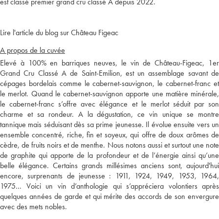
est classé premier grand cru classé A depuis 2022.
Lire l'article du blog sur Château Figeac
A propos de la cuvée
Elevé à 100% en barriques neuves, le vin de Château-Figeac, 1er
Grand Cru Classé A de Saint-Emilion, est un assemblage savant de
cépages bordelais comme le cabernet-sauvignon, le cabernet-franc et
le merlot. Quand le cabernet-sauvignon apporte une matière minérale,
le cabernet-franc s’offre avec élégance et le merlot séduit par son
charme et sa rondeur. A la dégustation, ce vin unique se montre
tannique mais séduisant dès sa prime jeunesse. Il évolue ensuite vers un
ensemble concentré, riche, fin et soyeux, qui offre de doux arômes de
cèdre, de fruits noirs et de menthe. Nous notons aussi et surtout une note
de graphite qui apporte de la profondeur et de l’énergie ainsi qu’une
belle élégance. Certains grands millésimes anciens sont, aujourd'hui
encore, surprenants de jeunesse : 1911, 1924, 1949, 1953, 1964,
1975... Voici un vin d’anthologie qui s’appréciera volontiers après
quelques années de garde et qui mérite des accords de son envergure
avec des mets nobles.