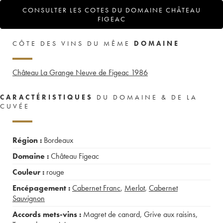
CONSULTER LES COTES DU DOMAINE CHÂTEAU
FIGEAC
CÔTE DES VINS DU MÊME
DOMAINE
Château La Grange Neuve de Figeac
1986
CARACTÉRISTIQUES
DU DOMAINE & DE LA
CUVÉE
Région :
Bordeaux
Domaine :
Château Figeac
Couleur :
rouge
Encépagement :
Cabernet Franc
,
Merlot
,
Cabernet
Sauvignon
Accords mets-vins :
Magret de canard
,
Grive aux raisins
,