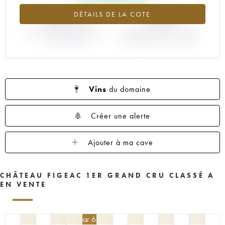
1959
1957
1955
1953
1952
+685.4%
-3.85%
DÉTAILS DE LA COTE
1950
1949
1947
1946
1945
VARIATION COTE ACTUELLE /
1935
1923
----
VARIATION PRIX PRIMEUR
PRIX PRIMEUR
MILLÉSIME 1986 / 1985
Vins
du domaine
Créer une alerte
Ajouter à ma cave
CHÂTEAU FIGEAC 1ER GRAND CRU CLASSÉ A
EN VENTE
405
€
par 6 | -10%