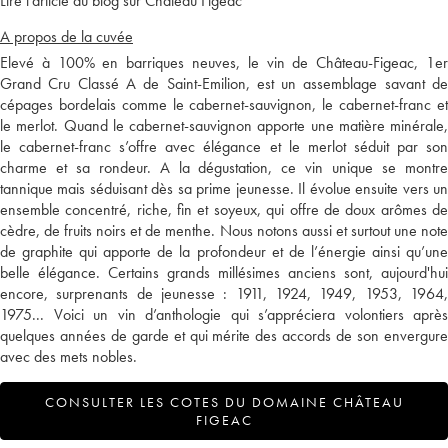
Lire l'article du blog sur Château Figeac
A propos de la cuvée
Elevé à 100% en barriques neuves, le vin de Château-Figeac, 1er
Grand Cru Classé A de Saint-Emilion, est un assemblage savant de
cépages bordelais comme le cabernet-sauvignon, le cabernet-franc et
le merlot. Quand le cabernet-sauvignon apporte une matière minérale,
le cabernet-franc s’offre avec élégance et le merlot séduit par son
charme et sa rondeur. A la dégustation, ce vin unique se montre
tannique mais séduisant dès sa prime jeunesse. Il évolue ensuite vers un
ensemble concentré, riche, fin et soyeux, qui offre de doux arômes de
cèdre, de fruits noirs et de menthe. Nous notons aussi et surtout une note
de graphite qui apporte de la profondeur et de l’énergie ainsi qu’une
belle élégance. Certains grands millésimes anciens sont, aujourd'hui
encore, surprenants de jeunesse : 1911, 1924, 1949, 1953, 1964,
1975... Voici un vin d’anthologie qui s’appréciera volontiers après
quelques années de garde et qui mérite des accords de son envergure
avec des mets nobles.
CONSULTER LES COTES DU DOMAINE CHÂTEAU
FIGEAC