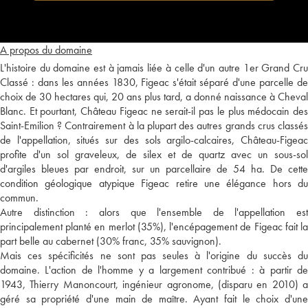
A propos du domaine
L'histoire du domaine est à jamais liée à celle d'un autre 1er Grand Cru
Classé : dans les années 1830, Figeac s'était séparé d'une parcelle de
choix de 30 hectares qui, 20 ans plus tard, a donné naissance à Cheval
Blanc. Et pourtant, Château Figeac ne serait-il pas le plus médocain des
Saint-Emilion ? Contrairement à la plupart des autres grands crus classés
de l'appellation, situés sur des sols argilo-calcaires, Château-Figeac
profite d'un sol graveleux, de silex et de quartz avec un sous-sol
d'argiles bleues par endroit, sur un parcellaire de 54 ha. De cette
condition géologique atypique Figeac retire une élégance hors du
commun.
Autre distinction : alors que l'ensemble de l'appellation est
principalement planté en merlot (35%), l'encépagement de Figeac fait la
part belle au cabernet (30% franc, 35% sauvignon).
Mais ces spécificités ne sont pas seules à l'origine du succès du
domaine. L'action de l'homme y a largement contribué : à partir de
1943, Thierry Manoncourt, ingénieur agronome, (disparu en 2010) a
géré sa propriété d'une main de maître. Ayant fait le choix d'une