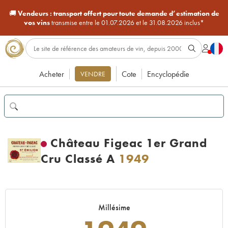
🚚
Vendeurs :
transport offert pour toute demande d’estimation de
vos vins
transmise entre le 01.07.2026 et le 31.08.2026 inclus*
Acheter
Cote
Encyclopédie
VENDRE
Château Figeac 1er Grand
Cru Classé A
1949
Millésime