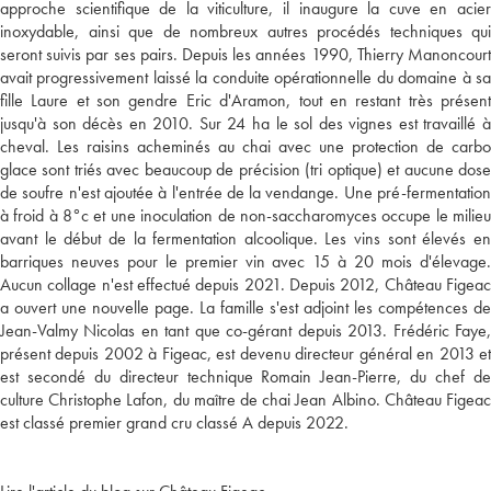
approche scientifique de la viticulture, il inaugure la cuve en acier
inoxydable, ainsi que de nombreux autres procédés techniques qui
seront suivis par ses pairs. Depuis les années 1990, Thierry Manoncourt
avait progressivement laissé la conduite opérationnelle du domaine à sa
fille Laure et son gendre Eric d'Aramon, tout en restant très présent
jusqu'à son décès en 2010. Sur 24 ha le sol des vignes est travaillé à
cheval. Les raisins acheminés au chai avec une protection de carbo
glace sont triés avec beaucoup de précision (tri optique) et aucune dose
de soufre n'est ajoutée à l'entrée de la vendange. Une pré-fermentation
à froid à 8°c et une inoculation de non-saccharomyces occupe le milieu
avant le début de la fermentation alcoolique. Les vins sont élevés en
barriques neuves pour le premier vin avec 15 à 20 mois d'élevage.
Aucun collage n'est effectué depuis 2021. Depuis 2012, Château Figeac
a ouvert une nouvelle page. La famille s'est adjoint les compétences de
Jean-Valmy Nicolas en tant que co-gérant depuis 2013. Frédéric Faye,
présent depuis 2002 à Figeac, est devenu directeur général en 2013 et
est secondé du directeur technique Romain Jean-Pierre, du chef de
culture Christophe Lafon, du maître de chai Jean Albino. Château Figeac
est classé premier grand cru classé A depuis 2022.