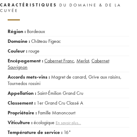
CARACTÉRISTIQUES
DU DOMAINE & DE LA
CUVÉE
Région :
Bordeaux
Domaine :
Château Figeac
Couleur :
rouge
Encépagement :
Cabernet Franc
,
Merlot
,
Cabernet
Sauvignon
Accords mets-vins :
Magret de canard
,
Grive aux raisins
,
Tournedos rossini
Appellation :
Saint-Émilion Grand Cru
Classement :
1er Grand Cru Classé A
Propriétaire :
Famille Manoncourt
Viticulture :
écologique
En savoir plus...
Température de service :
16°