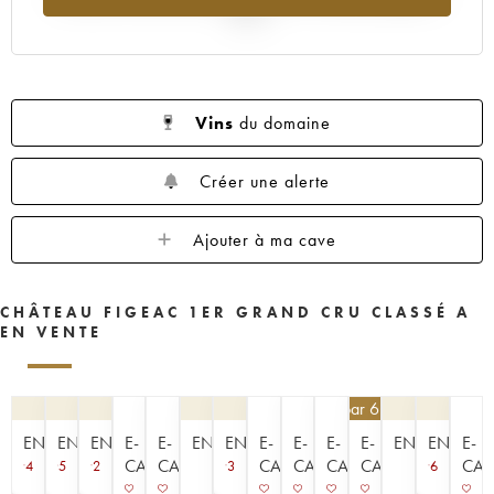
1959
1957
1955
1953
1952
2025
1950
1949
1947
1946
1945
1935
1923
----
Vins
du domaine
Créer une alerte
Ajouter à ma cave
CHÂTEAU FIGEAC 1ER GRAND CRU CLASSÉ A
EN VENTE
405
€
par 6 | -10%
ENCHÈRE
ENCHÈRE
ENCHÈRE
E-
E-
ENCHÈRE
ENCHÈRE
E-
E-
E-
E-
ENCHÈRE
ENCHÈR
E-
CAVISTE
CAVISTE
CAVISTE
CAVISTE
CAVISTE
CAVISTE
CAV
4
5
2
3
6