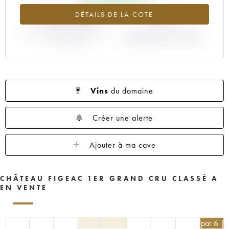
1959
1957
1955
1953
1952
+733.08%
+4%
DÉTAILS DE LA COTE
1950
1949
1947
1946
1945
VARIATION COTE ACTUELLE /
1935
1923
----
VARIATION PRIX PRIMEUR
PRIX PRIMEUR
MILLÉSIME 1985 / 1984
Vins
du domaine
Créer une alerte
Ajouter à ma cave
CHÂTEAU FIGEAC 1ER GRAND CRU CLASSÉ A
EN VENTE
405
€
par 6 |