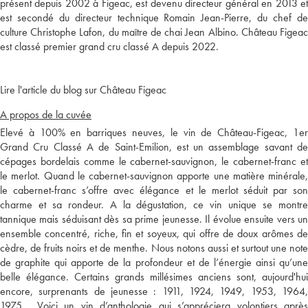
présent depuis 2002 à Figeac, est devenu directeur général en 2013 et
est secondé du directeur technique Romain Jean-Pierre, du chef de
culture Christophe Lafon, du maître de chai Jean Albino. Château Figeac
est classé premier grand cru classé A depuis 2022.
Lire l'article du blog sur Château Figeac
A propos de la cuvée
Elevé à 100% en barriques neuves, le vin de Château-Figeac, 1er
Grand Cru Classé A de Saint-Emilion, est un assemblage savant de
cépages bordelais comme le cabernet-sauvignon, le cabernet-franc et
le merlot. Quand le cabernet-sauvignon apporte une matière minérale,
le cabernet-franc s’offre avec élégance et le merlot séduit par son
charme et sa rondeur. A la dégustation, ce vin unique se montre
tannique mais séduisant dès sa prime jeunesse. Il évolue ensuite vers un
ensemble concentré, riche, fin et soyeux, qui offre de doux arômes de
cèdre, de fruits noirs et de menthe. Nous notons aussi et surtout une note
de graphite qui apporte de la profondeur et de l’énergie ainsi qu’une
belle élégance. Certains grands millésimes anciens sont, aujourd'hui
encore, surprenants de jeunesse : 1911, 1924, 1949, 1953, 1964,
1975... Voici un vin d’anthologie qui s’appréciera volontiers après