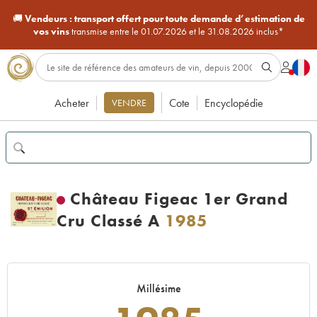
🚚
Vendeurs :
transport offert pour toute demande d’estimation de
vos vins
transmise entre le 01.07.2026 et le 31.08.2026 inclus*
Acheter
Cote
Encyclopédie
VENDRE
Château Figeac 1er Grand
Cru Classé A
1985
Millésime