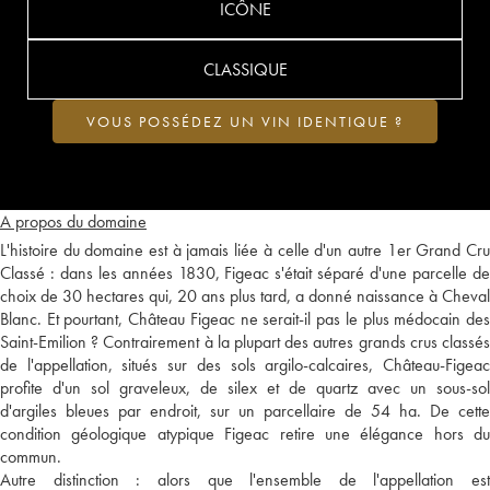
ICÔNE
CLASSIQUE
VOUS POSSÉDEZ UN VIN IDENTIQUE ?
A propos du domaine
L'histoire du domaine est à jamais liée à celle d'un autre 1er Grand Cru
Classé : dans les années 1830, Figeac s'était séparé d'une parcelle de
choix de 30 hectares qui, 20 ans plus tard, a donné naissance à Cheval
Blanc. Et pourtant, Château Figeac ne serait-il pas le plus médocain des
Saint-Emilion ? Contrairement à la plupart des autres grands crus classés
de l'appellation, situés sur des sols argilo-calcaires, Château-Figeac
profite d'un sol graveleux, de silex et de quartz avec un sous-sol
d'argiles bleues par endroit, sur un parcellaire de 54 ha. De cette
condition géologique atypique Figeac retire une élégance hors du
commun.
Autre distinction : alors que l'ensemble de l'appellation est