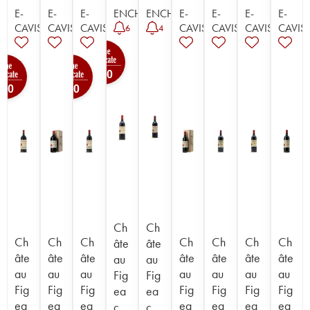
E-
E-
E-
ENCHÈRE
ENCHÈRE
E-
E-
E-
E-
CAVISTE
CAVISTE
CAVISTE
CAVISTE
CAVISTE
CAVISTE
CAVIST
6
4
100
100
100
Ch
Ch
Ch
Ch
Ch
Ch
Ch
Ch
Ch
âte
âte
âte
âte
âte
âte
âte
âte
âte
au
au
au
au
au
au
au
au
au
Fig
Fig
Fig
Fig
Fig
Fig
Fig
Fig
Fig
ea
ea
ea
ea
ea
ea
ea
ea
ea
c
c