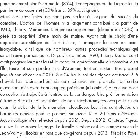
principalement planté en merlot (35%), l'encépagement de Figeac fait la
part belle au cabernet (30% franc, 35% sauvignon).
Mais ces spécificités ne sont pas seules à l'origine du succès du
domaine. L'action de l'homme y a largement contribué : à partir de
1943, Thierry Manoncourt, ingénieur agronome, (disparu en 2010) a
géré sa propriété d'une main de maître. Ayant fait le choix d'une
approche scientifique de la viticulture, il inaugure la cuve en acier
inoxydable, ainsi que de nombreux autres procédés techniques qui
seront suivis par ses pairs. Depuis les années 1990, Thierry Manoncourt
avait progressivement laissé la conduite opérationnelle du domaine à sa
fille Laure et son gendre Eric d'Aramon, tout en restant très présent
jusqu'à son décès en 2010. Sur 24 ha le sol des vignes est travaillé à
cheval. Les raisins acheminés au chai avec une protection de carbo
glace sont triés avec beaucoup de précision (tri optique) et aucune dose
de soufre n'est ajoutée à l'entrée de la vendange. Une pré-fermentation
à froid à 8°c et une inoculation de non-saccharomyces occupe le milieu
avant le début de la fermentation alcoolique. Les vins sont élevés en
barriques neuves pour le premier vin avec 15 à 20 mois d'élevage.
Aucun collage n'est effectué depuis 2021. Depuis 2012, Château Figeac
a ouvert une nouvelle page. La famille s'est adjoint les compétences de
Jean-Valmy Nicolas en tant que co-gérant depuis 2013. Frédéric Faye,