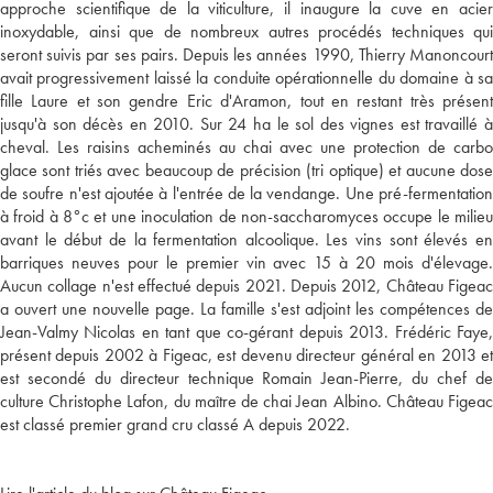
approche scientifique de la viticulture, il inaugure la cuve en acier
inoxydable, ainsi que de nombreux autres procédés techniques qui
seront suivis par ses pairs. Depuis les années 1990, Thierry Manoncourt
avait progressivement laissé la conduite opérationnelle du domaine à sa
fille Laure et son gendre Eric d'Aramon, tout en restant très présent
jusqu'à son décès en 2010. Sur 24 ha le sol des vignes est travaillé à
cheval. Les raisins acheminés au chai avec une protection de carbo
glace sont triés avec beaucoup de précision (tri optique) et aucune dose
de soufre n'est ajoutée à l'entrée de la vendange. Une pré-fermentation
à froid à 8°c et une inoculation de non-saccharomyces occupe le milieu
avant le début de la fermentation alcoolique. Les vins sont élevés en
barriques neuves pour le premier vin avec 15 à 20 mois d'élevage.
Aucun collage n'est effectué depuis 2021. Depuis 2012, Château Figeac
a ouvert une nouvelle page. La famille s'est adjoint les compétences de
Jean-Valmy Nicolas en tant que co-gérant depuis 2013. Frédéric Faye,
présent depuis 2002 à Figeac, est devenu directeur général en 2013 et
est secondé du directeur technique Romain Jean-Pierre, du chef de
culture Christophe Lafon, du maître de chai Jean Albino. Château Figeac
est classé premier grand cru classé A depuis 2022.