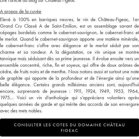
Lire l'article du blog sur Château Figeac
A propos de la cuvée
Elevé à 100% en barriques neuves, le vin de Château-Figeac, 1er
Grand Cru Classé A de Saint-Emilion, est un assemblage savant de
cépages bordelais comme le cabernet-sauvignon, le cabernet-franc et
le merlot. Quand le cabernet-sauvignon apporte une matière minérale,
le cabernet-franc s’offre avec élégance et le merlot séduit par son
charme et sa rondeur. A la dégustation, ce vin unique se montre
tannique mais séduisant dès sa prime jeunesse. Il évolue ensuite vers un
ensemble concentré, riche, fin et soyeux, qui offre de doux arômes de
cèdre, de fruits noirs et de menthe. Nous notons aussi et surtout une note
de graphite qui apporte de la profondeur et de l’énergie ainsi qu’une
belle élégance. Certains grands millésimes anciens sont, aujourd'hui
encore, surprenants de jeunesse : 1911, 1924, 1949, 1953, 1964,
1975... Voici un vin d’anthologie qui s’appréciera volontiers après
quelques années de garde et qui mérite des accords de son envergure
avec des mets nobles.
CONSULTER LES COTES DU DOMAINE CHÂTEAU
FIGEAC