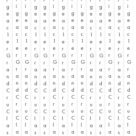
i
i
i
i
i
i
i
g
g
g
g
g
g
g
g
g
g
g
g
g
g
e
e
e
e
e
e
e
e
e
e
e
e
e
e
a
a
a
a
a
a
a
a
a
a
a
a
a
a
c
c
c
c
c
c
c
c
c
c
c
c
c
c
1
1
1
1
1
1
1
1
1
1
1
1
1
1
e
e
e
e
e
e
e
e
e
e
e
e
e
e
r
r
r
r
r
r
r
r
r
r
r
r
r
r
G
G
G
G
G
G
G
G
G
G
G
G
G
G
r
r
r
r
r
r
r
r
r
r
r
r
r
r
a
a
a
a
a
a
a
a
a
a
a
a
a
a
n
n
n
n
n
n
n
n
n
n
n
n
n
n
d
d
d
d
d
d
d
d
d
d
d
d
d
d
C
C
C
C
C
C
C
C
C
C
C
C
C
C
r
r
r
r
r
r
r
r
r
r
r
r
r
r
u
u
u
u
u
u
u
u
u
u
u
u
u
u
C
C
C
C
C
C
C
C
C
C
C
C
C
C
l
l
l
l
l
l
l
l
l
l
l
l
l
l
a
a
a
a
a
a
a
a
a
a
a
a
a
a
s
s
s
s
s
s
s