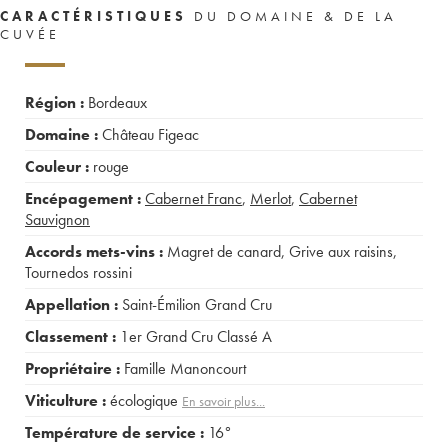
CARACTÉRISTIQUES
DU DOMAINE & DE LA
CUVÉE
Région :
Bordeaux
Domaine :
Château Figeac
Couleur :
rouge
Encépagement :
Cabernet Franc
,
Merlot
,
Cabernet
Sauvignon
Accords mets-vins :
Magret de canard
,
Grive aux raisins
,
Tournedos rossini
Appellation :
Saint-Émilion Grand Cru
Classement :
1er Grand Cru Classé A
Propriétaire :
Famille Manoncourt
Viticulture :
écologique
En savoir plus...
Température de service :
16°