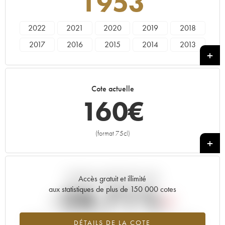
1953
2022
2021
2020
2019
2018
2017
2016
2015
2014
2013
2012
2011
2010
2009
2008
2007
2006
2005
2004
2003
Cote actuelle
2002
2001
2000
1999
1998
160
€
1997
1996
1995
1994
1993
1992
1990
1989
1988
1987
(format 75cl)
+
1986
1985
1984
1983
1982
1981
1980
1979
1978
1977
Tendance actuelle de la cote
1976
1975
1974
1973
1972
Accès gratuit et illimité
-28.71%
aux statistiques de plus de 150 000 cotes
1971
1970
1969
1968
1967
1966
1964
1962
1961
1960
Tendance à la baisse du millésime 1953 en 2026 par rapport à
DÉTAILS DE LA COTE