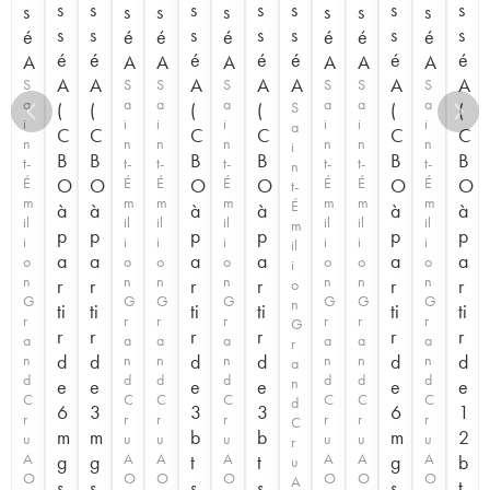
s
s
s
s
s
s
s
s
s
s
s
s
s
s
s
s
s
s
s
s
s
é
é
é
é
é
é
é
é
é
é
é
é
é
é
A
A
A
A
A
A
A
A
A
A
A
A
A
A
S
S
S
S
S
S
S
a
a
a
a
a
a
a
(
(
(
(
S
(
(
i
i
i
i
i
i
i
a
C
C
C
C
C
C
n
n
n
n
n
n
n
i
B
B
B
B
B
B
t-
t-
t-
t-
t-
t-
t-
n
É
O
O
É
É
O
É
O
É
É
O
É
O
t-
m
m
m
m
m
m
m
É
à
à
à
à
à
à
il
il
il
il
il
il
il
m
p
p
p
p
p
p
i
i
i
i
i
i
i
il
a
a
a
a
a
a
o
o
o
o
o
o
o
i
n
n
n
n
n
n
n
r
r
r
r
r
r
o
G
G
G
G
G
G
G
n
ti
ti
ti
ti
ti
ti
r
r
r
r
r
r
r
G
r
r
r
r
r
r
a
a
a
a
a
a
a
r
d
d
d
d
d
d
n
n
n
n
n
n
n
a
d
d
d
d
d
d
d
n
e
e
e
e
e
e
C
C
C
C
C
C
C
d
6
3
3
3
6
1
r
r
r
r
r
r
r
C
m
m
b
b
m
2
u
u
u
u
u
u
u
r
A
A
A
A
A
A
A
g
g
t
t
g
b
u
O
O
O
O
O
O
O
A
s
s
s
s
s
t