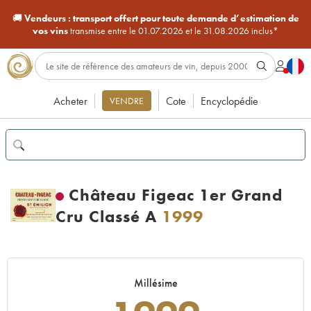
🚚
Vendeurs :
transport offert pour toute demande d’estimation de
vos vins
transmise entre le 01.07.2026 et le 31.08.2026 inclus*
Acheter
Cote
Encyclopédie
VENDRE
Château Figeac 1er Grand
Cru Classé A
1999
Millésime