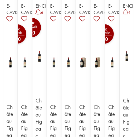
E-
E-
ENCHÈRE
E-
E-
E-
E-
E-
ENCHÈ
CAVISTE
CAVISTE
CAVISTE
CAVISTE
CAVISTE
CAVISTE
CAVISTE
6
4
100
100
100
Ch
Ch
Ch
Ch
Ch
Ch
Ch
Ch
Ch
âte
âte
âte
âte
âte
âte
âte
âte
âte
au
au
au
au
au
au
au
au
au
Fig
Fig
Fig
Fig
Fig
Fig
Fig
Fig
Fig
ea
ea
ea
ea
ea
ea
ea
ea
ea
c
c