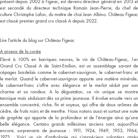
présent depuis 2002 à Figeac, est devenu directeur général en 2013 et
est secondé du directeur technique Romain Jean-Pierre, du chef de
culture Christophe Lafon, du maître de chai Jean Albino. Château Figeac
est classé premier grand cru classé A depuis 2022.
Lire l'article du blog sur Château Figeac
A propos de la cuvée
Elevé à 100% en barriques neuves, le vin de Château-Figeac, 1er
Grand Cru Classé A de Saint-Emilion, est un assemblage savant de
cépages bordelais comme le cabernet-sauvignon, le cabernet-franc et
le merlot. Quand le cabernet-sauvignon apporte une matière minérale,
le cabernet-franc s’offre avec élégance et le merlot séduit par son
charme et sa rondeur. A la dégustation, ce vin unique se montre
tannique mais séduisant dès sa prime jeunesse. Il évolue ensuite vers un
ensemble concentré, riche, fin et soyeux, qui offre de doux arômes de
cèdre, de fruits noirs et de menthe. Nous notons aussi et surtout une note
de graphite qui apporte de la profondeur et de l’énergie ainsi qu’une
belle élégance. Certains grands millésimes anciens sont, aujourd'hui
encore, surprenants de jeunesse : 1911, 1924, 1949, 1953, 1964,
1975... Voici un vin d’anthologie qui s’appréciera volontiers après