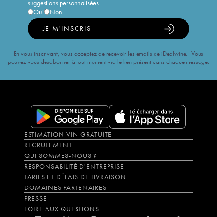
suggestions personnalisées
Oui
Non
JE M'INSCRIS
En vous inscrivant, vous acceptez de recevoir les emails de iDealwine. Vous
pouvez vous désabonner à tout moment via le lien présent dans chaque message.
ESTIMATION VIN GRATUITE
RECRUTEMENT
QUI SOMMES-NOUS ?
RESPONSABILITÉ D'ENTREPRISE
TARIFS ET DÉLAIS DE LIVRAISON
DOMAINES PARTENAIRES
PRESSE
FOIRE AUX QUESTIONS