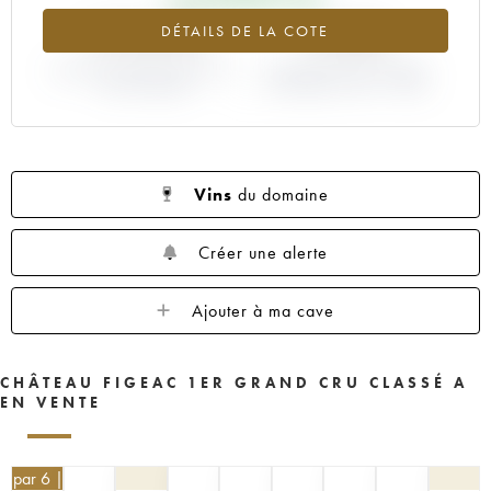
1959
1957
1955
1953
1952
+173.47%
-3.39%
DÉTAILS DE LA COTE
1950
1949
1947
1946
1945
VARIATION COTE ACTUELLE /
1935
1923
----
VARIATION PRIX PRIMEUR
PRIX PRIMEUR
MILLÉSIME 1999 / 1998
Vins
du domaine
Créer une alerte
Ajouter à ma cave
CHÂTEAU FIGEAC 1ER GRAND CRU CLASSÉ A
EN VENTE
€
par 6 | -10%