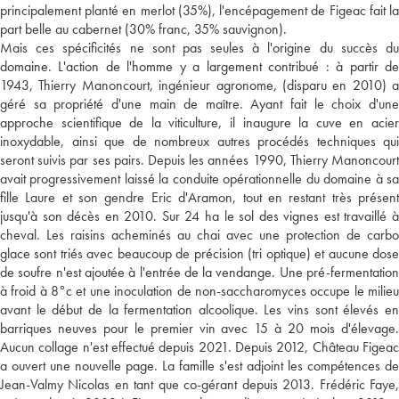
principalement planté en merlot (35%), l'encépagement de Figeac fait la
part belle au cabernet (30% franc, 35% sauvignon).
Mais ces spécificités ne sont pas seules à l'origine du succès du
domaine. L'action de l'homme y a largement contribué : à partir de
1943, Thierry Manoncourt, ingénieur agronome, (disparu en 2010) a
géré sa propriété d'une main de maître. Ayant fait le choix d'une
approche scientifique de la viticulture, il inaugure la cuve en acier
inoxydable, ainsi que de nombreux autres procédés techniques qui
seront suivis par ses pairs. Depuis les années 1990, Thierry Manoncourt
avait progressivement laissé la conduite opérationnelle du domaine à sa
fille Laure et son gendre Eric d'Aramon, tout en restant très présent
jusqu'à son décès en 2010. Sur 24 ha le sol des vignes est travaillé à
cheval. Les raisins acheminés au chai avec une protection de carbo
glace sont triés avec beaucoup de précision (tri optique) et aucune dose
de soufre n'est ajoutée à l'entrée de la vendange. Une pré-fermentation
à froid à 8°c et une inoculation de non-saccharomyces occupe le milieu
avant le début de la fermentation alcoolique. Les vins sont élevés en
barriques neuves pour le premier vin avec 15 à 20 mois d'élevage.
Aucun collage n'est effectué depuis 2021. Depuis 2012, Château Figeac
a ouvert une nouvelle page. La famille s'est adjoint les compétences de
Jean-Valmy Nicolas en tant que co-gérant depuis 2013. Frédéric Faye,