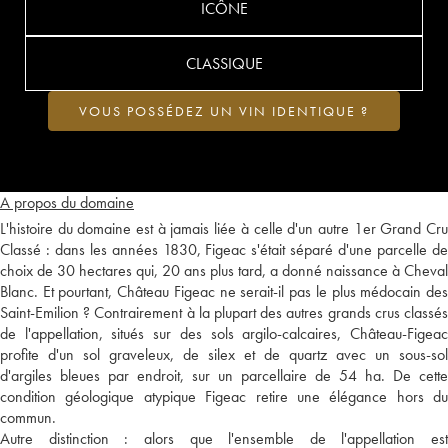
ICÔNE
CLASSIQUE
VOUS POSSÉDEZ UN VIN IDENTIQUE ?
A propos du domaine
L'histoire du domaine est à jamais liée à celle d'un autre 1er Grand Cru
Classé : dans les années 1830, Figeac s'était séparé d'une parcelle de
choix de 30 hectares qui, 20 ans plus tard, a donné naissance à Cheval
Blanc. Et pourtant, Château Figeac ne serait-il pas le plus médocain des
Saint-Emilion ? Contrairement à la plupart des autres grands crus classés
de l'appellation, situés sur des sols argilo-calcaires, Château-Figeac
profite d'un sol graveleux, de silex et de quartz avec un sous-sol
d'argiles bleues par endroit, sur un parcellaire de 54 ha. De cette
condition géologique atypique Figeac retire une élégance hors du
commun.
Autre distinction : alors que l'ensemble de l'appellation est