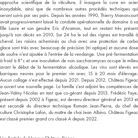
approche scientifique de la viticulture, il inaugure la cuve en acier
inoxydable, ainsi que de nombreux autres procédés techniques qui
seront suivis par ses pairs. Depuis les années 1990, Thierry Manoncourt
avait progressivement laissé la conduite opérationnelle du domaine à sa
fille Laure et son gendre Eric d'Aramon, tout en restant très présent
jusqu'à son décès en 2010. Sur 24 ha le sol des vignes est travaillé à
cheval. Les raisins acheminés au chai avec une protection de carbo
glace sont triés avec beaucoup de précision (tri optique) et aucune dose
de soufre n'est ajoutée à l'entrée de la vendange. Une pré-fermentation
à froid à 8°c et une inoculation de non-saccharomyces occupe le milieu
avant le début de la fermentation alcoolique. Les vins sont élevés en
barriques neuves pour le premier vin avec 15 à 20 mois d'élevage.
Aucun collage n'est effectué depuis 2021. Depuis 2012, Château Figeac
a ouvert une nouvelle page. La famille s'est adjoint les compétences de
Jean-Valmy Nicolas en tant que co-gérant depuis 2013. Frédéric Faye,
présent depuis 2002 à Figeac, est devenu directeur général en 2013 et
est secondé du directeur technique Romain Jean-Pierre, du chef de
culture Christophe Lafon, du maître de chai Jean Albino. Château Figeac
est classé premier grand cru classé A depuis 2022.