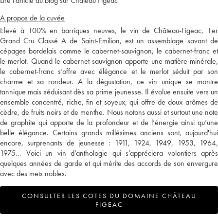
Lire l'article du blog sur Château Figeac
A propos de la cuvée
Elevé à 100% en barriques neuves, le vin de Château-Figeac, 1er
Grand Cru Classé A de Saint-Emilion, est un assemblage savant de
cépages bordelais comme le cabernet-sauvignon, le cabernet-franc et
le merlot. Quand le cabernet-sauvignon apporte une matière minérale,
le cabernet-franc s’offre avec élégance et le merlot séduit par son
charme et sa rondeur. A la dégustation, ce vin unique se montre
tannique mais séduisant dès sa prime jeunesse. Il évolue ensuite vers un
ensemble concentré, riche, fin et soyeux, qui offre de doux arômes de
cèdre, de fruits noirs et de menthe. Nous notons aussi et surtout une note
de graphite qui apporte de la profondeur et de l’énergie ainsi qu’une
belle élégance. Certains grands millésimes anciens sont, aujourd'hui
encore, surprenants de jeunesse : 1911, 1924, 1949, 1953, 1964,
1975... Voici un vin d’anthologie qui s’appréciera volontiers après
quelques années de garde et qui mérite des accords de son envergure
avec des mets nobles.
CONSULTER LES COTES DU DOMAINE CHÂTEAU
FIGEAC