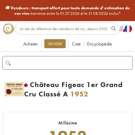
🚚
Vendeurs :
transport offert pour toute demande d’estimation de
vos vins
transmise entre le 01.07.2026 et le 31.08.2026 inclus*
Acheter
Cote
Encyclopédie
VENDRE
Château Figeac 1er Grand
Cru Classé A
1952
Millésime