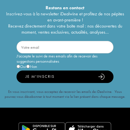
Restons en
contact
Inscrivez-vous à la newsletter iDealwine et profitez de nos pépites
en avant-première !
Recevez directement dans votre boîte mail : nos découvertes du
moment, ventes exclusives, actualités, analyses...
J'accepte le suivi de mes emails afin de recevoir des
suggestions personnalisées
Oui
Non
JE M'INSCRIS
En vous inscrivant, vous acceptez de recevoir les emails de iDealwine. Vous
pouvez vous désabonner à tout moment via le lien présent dans chaque message.