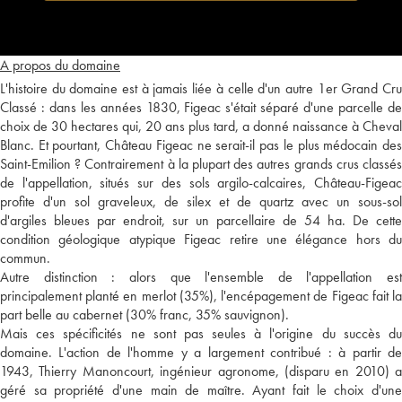
A propos du domaine
L'histoire du domaine est à jamais liée à celle d'un autre 1er Grand Cru
Classé : dans les années 1830, Figeac s'était séparé d'une parcelle de
choix de 30 hectares qui, 20 ans plus tard, a donné naissance à Cheval
Blanc. Et pourtant, Château Figeac ne serait-il pas le plus médocain des
Saint-Emilion ? Contrairement à la plupart des autres grands crus classés
de l'appellation, situés sur des sols argilo-calcaires, Château-Figeac
profite d'un sol graveleux, de silex et de quartz avec un sous-sol
d'argiles bleues par endroit, sur un parcellaire de 54 ha. De cette
condition géologique atypique Figeac retire une élégance hors du
commun.
Autre distinction : alors que l'ensemble de l'appellation est
principalement planté en merlot (35%), l'encépagement de Figeac fait la
part belle au cabernet (30% franc, 35% sauvignon).
Mais ces spécificités ne sont pas seules à l'origine du succès du
domaine. L'action de l'homme y a largement contribué : à partir de
1943, Thierry Manoncourt, ingénieur agronome, (disparu en 2010) a
géré sa propriété d'une main de maître. Ayant fait le choix d'une