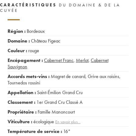
CARACTÉRISTIQUES
DU DOMAINE & DE LA
CUVÉE
Région :
Bordeaux
Domaine :
Château Figeac
Couleur :
rouge
Encépagement :
Cabernet Franc
,
Merlot
,
Cabernet
Sauvignon
Accords mets-vins :
Magret de canard
,
Grive aux raisins
,
Tournedos rossini
Appellation :
Saint-Émilion Grand Cru
Classement :
1er Grand Cru Classé A
Propriétaire :
Famille Manoncourt
Viticulture :
écologique
En savoir plus...
Température de service :
16°