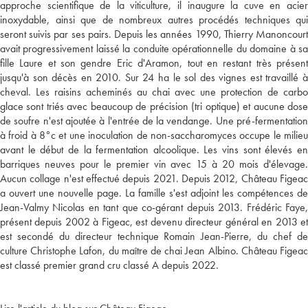
approche scientifique de la viticulture, il inaugure la cuve en acier
inoxydable, ainsi que de nombreux autres procédés techniques qui
seront suivis par ses pairs. Depuis les années 1990, Thierry Manoncourt
avait progressivement laissé la conduite opérationnelle du domaine à sa
fille Laure et son gendre Eric d'Aramon, tout en restant très présent
jusqu'à son décès en 2010. Sur 24 ha le sol des vignes est travaillé à
cheval. Les raisins acheminés au chai avec une protection de carbo
glace sont triés avec beaucoup de précision (tri optique) et aucune dose
de soufre n'est ajoutée à l'entrée de la vendange. Une pré-fermentation
à froid à 8°c et une inoculation de non-saccharomyces occupe le milieu
avant le début de la fermentation alcoolique. Les vins sont élevés en
barriques neuves pour le premier vin avec 15 à 20 mois d'élevage.
Aucun collage n'est effectué depuis 2021. Depuis 2012, Château Figeac
a ouvert une nouvelle page. La famille s'est adjoint les compétences de
Jean-Valmy Nicolas en tant que co-gérant depuis 2013. Frédéric Faye,
présent depuis 2002 à Figeac, est devenu directeur général en 2013 et
est secondé du directeur technique Romain Jean-Pierre, du chef de
culture Christophe Lafon, du maître de chai Jean Albino. Château Figeac
est classé premier grand cru classé A depuis 2022.