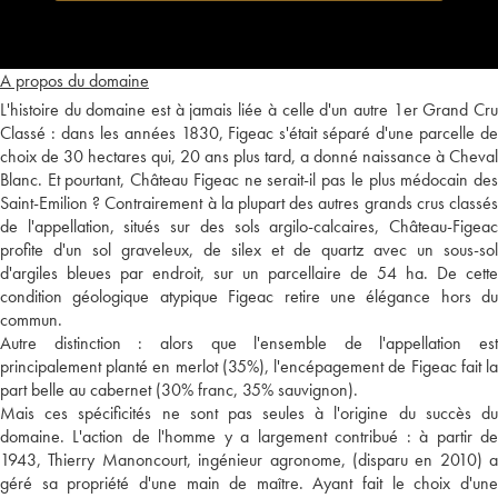
A propos du domaine
L'histoire du domaine est à jamais liée à celle d'un autre 1er Grand Cru
Classé : dans les années 1830, Figeac s'était séparé d'une parcelle de
choix de 30 hectares qui, 20 ans plus tard, a donné naissance à Cheval
Blanc. Et pourtant, Château Figeac ne serait-il pas le plus médocain des
Saint-Emilion ? Contrairement à la plupart des autres grands crus classés
de l'appellation, situés sur des sols argilo-calcaires, Château-Figeac
profite d'un sol graveleux, de silex et de quartz avec un sous-sol
d'argiles bleues par endroit, sur un parcellaire de 54 ha. De cette
condition géologique atypique Figeac retire une élégance hors du
commun.
Autre distinction : alors que l'ensemble de l'appellation est
principalement planté en merlot (35%), l'encépagement de Figeac fait la
part belle au cabernet (30% franc, 35% sauvignon).
Mais ces spécificités ne sont pas seules à l'origine du succès du
domaine. L'action de l'homme y a largement contribué : à partir de
1943, Thierry Manoncourt, ingénieur agronome, (disparu en 2010) a
géré sa propriété d'une main de maître. Ayant fait le choix d'une