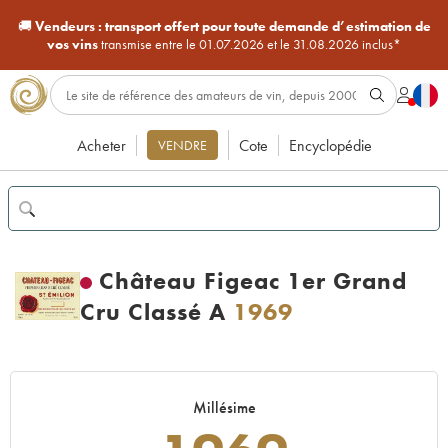
🚚
Vendeurs :
transport offert pour toute demande d’estimation de
vos vins
transmise entre le 01.07.2026 et le 31.08.2026 inclus*
Acheter
Cote
Encyclopédie
VENDRE
Château Figeac 1er Grand
Cru Classé A
1969
Millésime