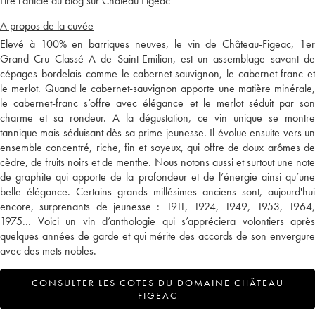
Lire l'article du blog sur Château Figeac
A propos de la cuvée
Elevé à 100% en barriques neuves, le vin de Château-Figeac, 1er
Grand Cru Classé A de Saint-Emilion, est un assemblage savant de
cépages bordelais comme le cabernet-sauvignon, le cabernet-franc et
le merlot. Quand le cabernet-sauvignon apporte une matière minérale,
le cabernet-franc s’offre avec élégance et le merlot séduit par son
charme et sa rondeur. A la dégustation, ce vin unique se montre
tannique mais séduisant dès sa prime jeunesse. Il évolue ensuite vers un
ensemble concentré, riche, fin et soyeux, qui offre de doux arômes de
cèdre, de fruits noirs et de menthe. Nous notons aussi et surtout une note
de graphite qui apporte de la profondeur et de l’énergie ainsi qu’une
belle élégance. Certains grands millésimes anciens sont, aujourd'hui
encore, surprenants de jeunesse : 1911, 1924, 1949, 1953, 1964,
1975... Voici un vin d’anthologie qui s’appréciera volontiers après
quelques années de garde et qui mérite des accords de son envergure
avec des mets nobles.
CONSULTER LES COTES DU DOMAINE CHÂTEAU
FIGEAC