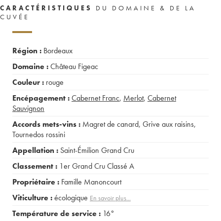
CARACTÉRISTIQUES
DU DOMAINE & DE LA
CUVÉE
Région :
Bordeaux
Domaine :
Château Figeac
Couleur :
rouge
Encépagement :
Cabernet Franc
,
Merlot
,
Cabernet
Sauvignon
Accords mets-vins :
Magret de canard
,
Grive aux raisins
,
Tournedos rossini
Appellation :
Saint-Émilion Grand Cru
Classement :
1er Grand Cru Classé A
Propriétaire :
Famille Manoncourt
Viticulture :
écologique
En savoir plus...
Température de service :
16°