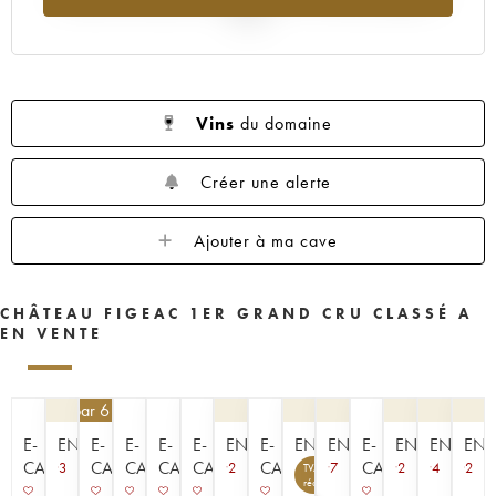
1959
1957
1955
1953
1952
2025
1950
1949
1947
1946
1945
1935
1923
----
Vins
du domaine
Créer une alerte
Ajouter à ma cave
CHÂTEAU FIGEAC 1ER GRAND CRU CLASSÉ A
EN VENTE
405
€
par 6 | -10%
E-
ENCHÈRE
E-
E-
E-
E-
ENCHÈRE
E-
ENCHÈRE
ENCHÈRE
E-
ENCHÈRE
ENCHÈR
ENC
CAVISTE
CAVISTE
CAVISTE
CAVISTE
CAVISTE
CAVISTE
CAVISTE
3
2
7
2
4
2
TVA
1
récupérable