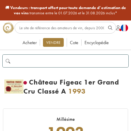
🚚
Vendeurs :
transport offert pour toute demande d’estimation de
vos vins
transmise entre le 01.07.2026 et le 31.08.2026 inclus*
Acheter
Cote
Encyclopédie
VENDRE
Château Figeac 1er Grand
Cru Classé A
1993
Millésime