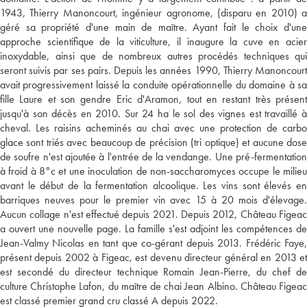
1943, Thierry Manoncourt, ingénieur agronome, (disparu en 2010) a
géré sa propriété d'une main de maître. Ayant fait le choix d'une
approche scientifique de la viticulture, il inaugure la cuve en acier
inoxydable, ainsi que de nombreux autres procédés techniques qui
seront suivis par ses pairs. Depuis les années 1990, Thierry Manoncourt
avait progressivement laissé la conduite opérationnelle du domaine à sa
fille Laure et son gendre Eric d'Aramon, tout en restant très présent
jusqu'à son décès en 2010. Sur 24 ha le sol des vignes est travaillé à
cheval. Les raisins acheminés au chai avec une protection de carbo
glace sont triés avec beaucoup de précision (tri optique) et aucune dose
de soufre n'est ajoutée à l'entrée de la vendange. Une pré-fermentation
à froid à 8°c et une inoculation de non-saccharomyces occupe le milieu
avant le début de la fermentation alcoolique. Les vins sont élevés en
barriques neuves pour le premier vin avec 15 à 20 mois d'élevage.
Aucun collage n'est effectué depuis 2021. Depuis 2012, Château Figeac
a ouvert une nouvelle page. La famille s'est adjoint les compétences de
Jean-Valmy Nicolas en tant que co-gérant depuis 2013. Frédéric Faye,
présent depuis 2002 à Figeac, est devenu directeur général en 2013 et
est secondé du directeur technique Romain Jean-Pierre, du chef de
culture Christophe Lafon, du maître de chai Jean Albino. Château Figeac
est classé premier grand cru classé A depuis 2022.