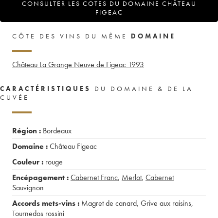
CONSULTER LES COTES DU DOMAINE CHÂTEAU
FIGEAC
CÔTE DES VINS DU MÊME
DOMAINE
Château La Grange Neuve de Figeac
1993
CARACTÉRISTIQUES
DU DOMAINE & DE LA
CUVÉE
Région :
Bordeaux
Domaine :
Château Figeac
Couleur :
rouge
Encépagement :
Cabernet Franc
,
Merlot
,
Cabernet
Sauvignon
Accords mets-vins :
Magret de canard
,
Grive aux raisins
,
Tournedos rossini