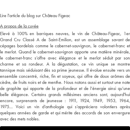
Lire l'article du blog sur Château Figeac
A propos de la cuvée
Elevé à 100% en barriques neuves, le vin de Château-Figeac, 1er
Grand Cru Classé A de Saint-Emilion, est un assemblage savant de
cépages bordelais comme le cabernet-sauvignon, le cabernet-franc et
le merlot. Quand le cabernet-sauvignon apporte une matière minérale,
le cabernet-franc s’offre avec élégance et le merlot séduit par son
charme et sa rondeur. A la dégustation, ce vin unique se montre
tannique mais séduisant dès sa prime jeunesse. Il évolue ensuite vers un
ensemble concentré, riche, fin et soyeux, qui offre de doux arômes de
cèdre, de fruits noirs et de menthe. Nous notons aussi et surtout une note
de graphite qui apporte de la profondeur et de l’énergie ainsi qu’une
belle élégance. Certains grands millésimes anciens sont, aujourd'hui
encore, surprenants de jeunesse : 1911, 1924, 1949, 1953, 1964,
1975... Voici un vin d’anthologie qui s’appréciera volontiers après
quelques années de garde et qui mérite des accords de son envergure
avec des mets nobles.