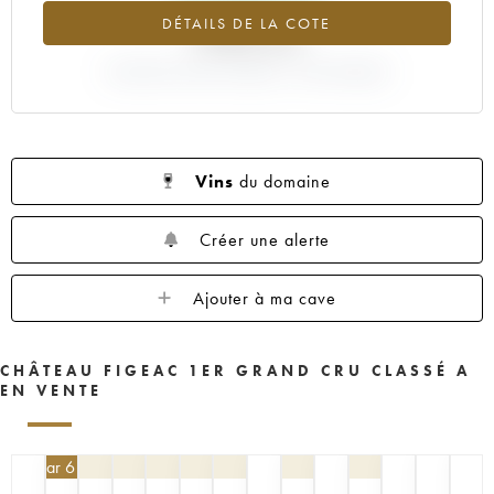
1959
1957
1955
1953
1952
DÉTAILS DE LA COTE
+995.5%
1950
1949
1947
1946
1945
1935
VARIATION COTE ACTUELLE / PRIX PRIMEUR
1923
----
Vins
du domaine
Créer une alerte
Ajouter à ma cave
CHÂTEAU FIGEAC 1ER GRAND CRU CLASSÉ A
EN VENTE
405
€
par 6 | -10%