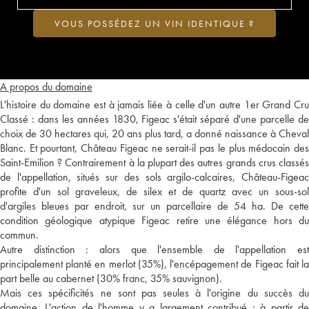
VOUS POSSÉDEZ UN VIN IDENTIQUE ?
A propos du domaine
L'histoire du domaine est à jamais liée à celle d'un autre 1er Grand Cru
Classé : dans les années 1830, Figeac s'était séparé d'une parcelle de
choix de 30 hectares qui, 20 ans plus tard, a donné naissance à Cheval
Blanc. Et pourtant, Château Figeac ne serait-il pas le plus médocain des
Saint-Emilion ? Contrairement à la plupart des autres grands crus classés
de l'appellation, situés sur des sols argilo-calcaires, Château-Figeac
profite d'un sol graveleux, de silex et de quartz avec un sous-sol
d'argiles bleues par endroit, sur un parcellaire de 54 ha. De cette
condition géologique atypique Figeac retire une élégance hors du
commun.
Autre distinction : alors que l'ensemble de l'appellation est
principalement planté en merlot (35%), l'encépagement de Figeac fait la
part belle au cabernet (30% franc, 35% sauvignon).
Mais ces spécificités ne sont pas seules à l'origine du succès du
domaine. L'action de l'homme y a largement contribué : à partir de