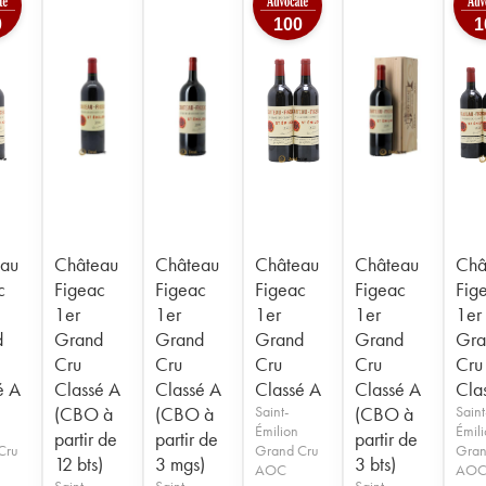
0
100
1
au
Château
Château
Château
Château
Châ
c
Figeac
Figeac
Figeac
Figeac
Fig
1er
1er
1er
1er
1er
d
Grand
Grand
Grand
Grand
Gra
Cru
Cru
Cru
Cru
Cru
é A
Classé A
Classé A
Classé A
Classé A
Cla
(CBO à
(CBO à
Saint-
(CBO à
Saint
Émilion
Émil
partir de
partir de
partir de
Cru
Grand Cru
Gran
12 bts)
3 mgs)
3 bts)
AOC
AO
Saint-
Saint-
Saint-