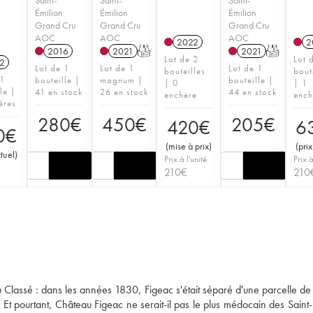
Émilion
Émilion
Émilion
Grand Cru
Grand Cru
Grand Cru
AOC
AOC
AOC
2022
2
2016
2021
T
2021
T
Lot de 2
Lot 
2
Lot de 1
Lot de 1
Lot de 1
bouteilles
bout
 1
bouteille |
magnum |
bouteille |
| 0
| 1
le |
41 en stock
26 en stock
44 en stock
enchère
ench
ères
280
€
450
€
205
€
420
€
6
0
€
(
mise à prix
)
(
prix
ctuel
)
Prix à l'unité
Prix à
210
€
210
ru Classé : dans les années 1830, Figeac s'était séparé d'une parcelle de
Et pourtant, Château Figeac ne serait-il pas le plus médocain des Saint-