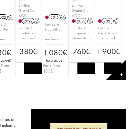
Émilion
Émilion
Grand Cru
Grand Cru
AOC
AOC
022
T
2015
T
2022
T
2022
T
2021
T
de 3
Lot de 6
Lot de 1
Lot de 1
Lot de 1
eilles
bouteilles
bouteille |
magnum |
impériale |
| 1
3 en stock
24 en stock
2 en stock
ère
enchère
380
€
760
€
1 900
€
30
€
1 080
€
 actuel
)
(
prix actuel
)
 l'unité
Prix à l'unité
€
180
€
✕
 choix de
Emilion ?