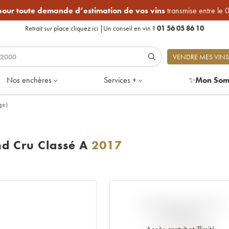
 pour toute demande d’estimation de vos vins
transmise entre le 
Retrait sur place
cliquez ici
|
Un conseil en vin ?
01 56 05 86 10
VENDRE MES VINS
Nos enchères
Services +
✨
Mon Som
ge)
d Cru Classé A
2017
VARIATION COTE PAR
RAPPORT
AU PRIX PRIMEUR