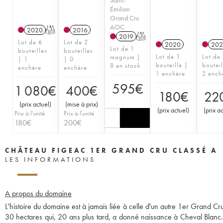
Émilion
Grand Cru
AOC
2020
T
2016
2019
T
Lot de 6
Lot de 2
2020
202
Lot de 1
bouteilles
bouteilles
Lot de 1
Lot de
magnum |
| 1
| 0
bouteille |
bouteil
8 en stock
enchère
enchère
1 enchère
2 ench
595
€
1 080
€
400
€
180
€
22
(
prix actuel
)
(
mise à prix
)
(
prix actuel
)
(
prix a
Prix à l'unité
Prix à l'unité
180
€
200
€
CHÂTEAU FIGEAC 1ER GRAND CRU CLASSÉ A
LES INFORMATIONS
A propos du domaine
L'histoire du domaine est à jamais liée à celle d'un autre 1er Grand C
30 hectares qui, 20 ans plus tard, a donné naissance à Cheval Blanc. 