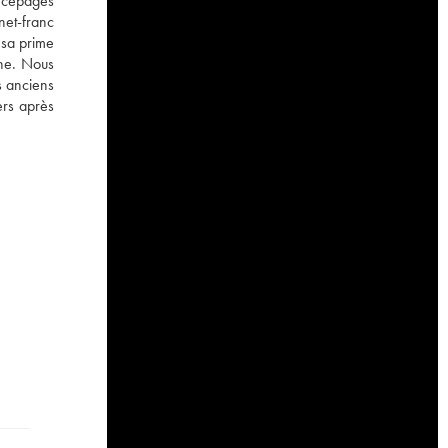
 cépages
net-franc
 sa prime
the. Nous
s anciens
ers après