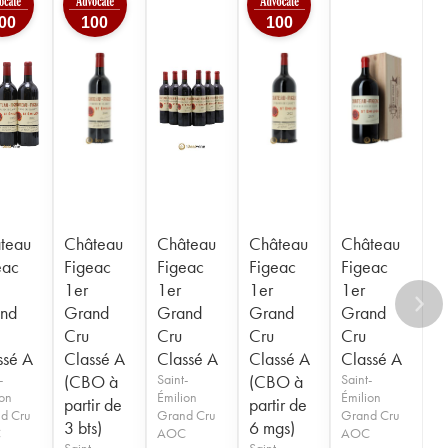
00
100
100
teau
Château
Château
Château
Château
eac
Figeac
Figeac
Figeac
Figeac
1er
1er
1er
1er
nd
Grand
Grand
Grand
Grand
Cru
Cru
Cru
Cru
ssé A
Classé A
Classé A
Classé A
Classé A
-
(CBO à
Saint-
(CBO à
Saint-
ion
Émilion
Émilion
partir de
partir de
d Cru
Grand Cru
Grand Cru
3 bts)
6 mgs)
C
AOC
AOC
Saint-
Saint-