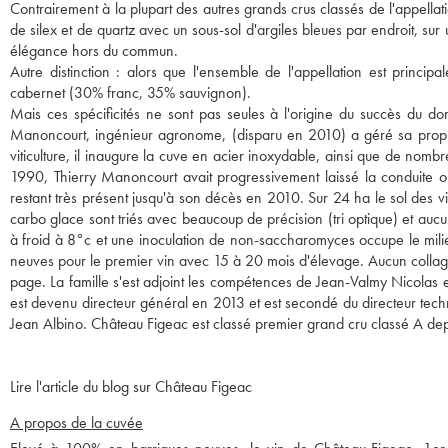
Contrairement à la plupart des autres grands crus classés de l'appellati
de silex et de quartz avec un sous-sol d'argiles bleues par endroit, su
élégance hors du commun.
Autre distinction : alors que l'ensemble de l'appellation est princi
cabernet (30% franc, 35% sauvignon).
Mais ces spécificités ne sont pas seules à l'origine du succès du do
Manoncourt, ingénieur agronome, (disparu en 2010) a géré sa proprié
viticulture, il inaugure la cuve en acier inoxydable, ainsi que de nomb
1990, Thierry Manoncourt avait progressivement laissé la conduite o
restant très présent jusqu'à son décès en 2010. Sur 24 ha le sol des v
carbo glace sont triés avec beaucoup de précision (tri optique) et au
à froid à 8°c et une inoculation de non-saccharomyces occupe le milie
neuves pour le premier vin avec 15 à 20 mois d'élevage. Aucun collag
page. La famille s'est adjoint les compétences de Jean-Valmy Nicolas
est devenu directeur général en 2013 et est secondé du directeur tech
Jean Albino. Château Figeac est classé premier grand cru classé A de
Lire l'article du blog sur Château Figeac
A propos de la cuvée