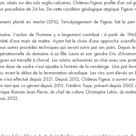
on, situés sur des sols argilo-calcaires, Château-Figeac profite d'un sol g
r un parcellaire de 54 ha. De cette condition géologique atypique Figeac r
palement planté en merlot (35%), l'encépagement de Figeac fait la part
maine. L'action de l'homme y a largement contribué : à partir de 1943
té d'une main de maître. Ayant fait le choix d'une approche scientifi
reux autres procédés techniques qui seront suivis par ses pairs. Depuis l
pérationnelle du domaine à sa fille Laure et son gendre Eric d'Aramon
ignes est travaillé à cheval. Les raisins acheminés au chai avec une prot
cune dose de soufre n'est ajoutée à l'entrée de la vendange. Une pré-fer
u avant le début de la fermentation alcoolique. Les vins sont élevés en 
e n'est effectué depuis 2021. Depuis 2012, Château Figeac a ouvert une
 en tant que co-gérant depuis 2013. Frédéric Faye, présent depuis 2002 
nique Romain Jean-Pierre, du chef de culture Christophe Lafon, du maîtr
puis 2022.