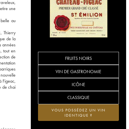
raveleux,
etire une
 belle au
, Thierry
que de la
es années
, tout en
ection de
FRUITS NOIRS
mentation
barriques
VIN DE GASTRONOMIE
 nouvelle
à Figeac,
ICÔNE
e de chai
CLASSIQUE
VOUS POSSÉDEZ UN VIN
IDENTIQUE ?