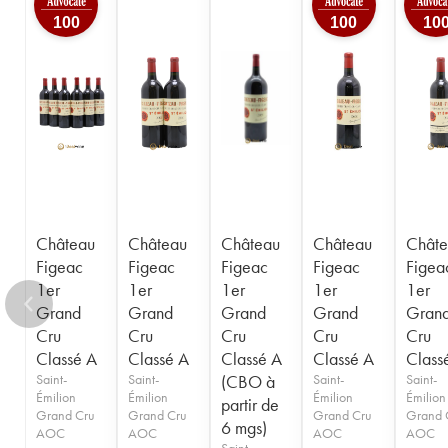
1950
1949
1947
1946
1945
100
100
10
1935
1923
----
Château
Château
Château
Château
Châte
Figeac
Figeac
Figeac
Figeac
Figea
1er
1er
1er
1er
1er
Grand
Grand
Grand
Grand
Gran
Cru
Cru
Cru
Cru
Cru
Classé A
Classé A
Classé A
Classé A
Class
Saint-
Saint-
(CBO à
Saint-
Saint-
Émilion
Émilion
Émilion
Émilion
partir de
Grand Cru
Grand Cru
Grand Cru
Grand 
6 mgs)
AOC
AOC
AOC
AOC
Saint-