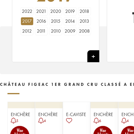
2022
2021
2020
2019
2018
2017
2016
2015
2014
2013
2012
2011
2010
2009
2008
2007
2006
2005
2004
2003
2002
2001
2000
1999
1998
1997
1996
1995
1994
1993
1992
1990
1989
1988
1987
1986
1985
1984
1983
1982
CHÂTEAU FIGEAC 1ER GRAND CRU CLASSÉ A E
1981
1980
1979
1978
1977
1976
1975
1974
1973
1972
1971
1970
1969
1968
1967
ENCHÈRE
ENCHÈRE
E-CAVISTE
ENCHÈRE
ENCH
1966
1964
1962
1961
1960
5
4
6
4
1959
1957
1955
1953
1952