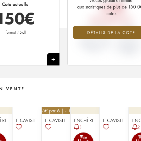
Accès gratuit et illimité
168
€
Cote actuelle
aux statistiques de plus de 150 
150
€
cotes
PRIX PRIMEURS 2017
-10.57%
-20%
(format 75cl)
DÉTAILS DE LA COTE
VARIATION COTE
VARIATION PR
ACTUELLE / PRIX
PRIMEUR
PRIMEUR
MILLÉSIME 20
/ 2016
+
N VENTE
405
€
par 6 | -10%
ÈRE
E-CAVISTE
E-CAVISTE
ENCHÈRE
E-CAVISTE
ENC
3
2