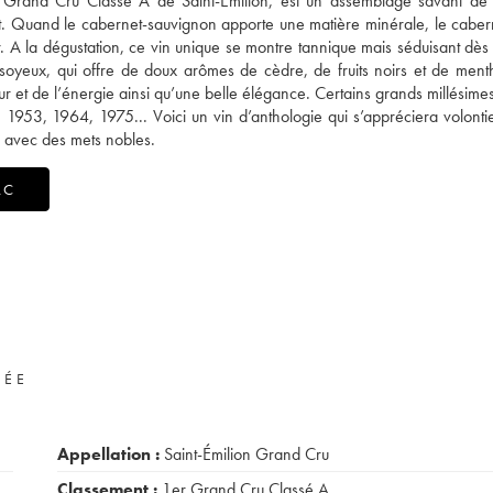
 Grand Cru Classé A de Saint-Emilion, est un assemblage savant de
t. Quand le cabernet-sauvignon apporte une matière minérale, le caber
r. A la dégustation, ce vin unique se montre tannique mais séduisant dès
t soyeux, qui offre de doux arômes de cèdre, de fruits noirs et de men
ur et de l’énergie ainsi qu’une belle élégance. Certains grands millésime
 1953, 1964, 1975... Voici un vin d’anthologie qui s’appréciera volonti
 avec des mets nobles.
AC
VÉE
Appellation :
Saint-Émilion Grand Cru
Classement :
1er Grand Cru Classé A