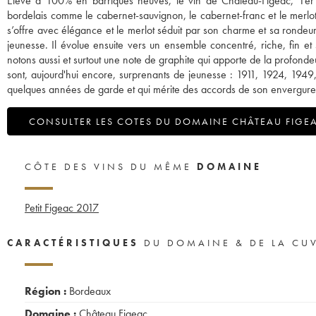
Elevé à 100% en barriques neuves, le vin de Château-Figeac, 1er
bordelais comme le cabernet-sauvignon, le cabernet-franc et le merlo
s’offre avec élégance et le merlot séduit par son charme et sa rondeu
jeunesse. Il évolue ensuite vers un ensemble concentré, riche, fin e
notons aussi et surtout une note de graphite qui apporte de la profonde
sont, aujourd'hui encore, surprenants de jeunesse : 1911, 1924, 1949,
quelques années de garde et qui mérite des accords de son envergure
CONSULTER LES COTES DU DOMAINE CHÂTEAU FIGE
CÔTE DES VINS DU MÊME
DOMAINE
Petit Figeac
2017
CARACTÉRISTIQUES
DU DOMAINE & DE LA CU
Région :
Bordeaux
Domaine :
Château Figeac